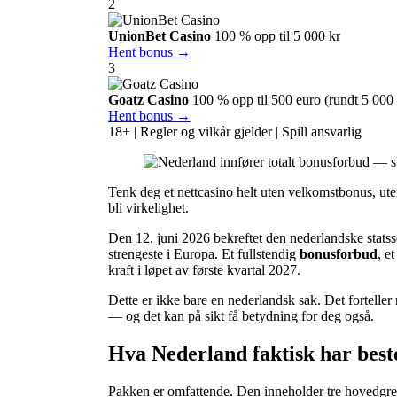
2
UnionBet Casino
100 % opp til 5 000 kr
Hent bonus →
3
Goatz Casino
100 % opp til 500 euro (rundt 5 000 
Hent bonus →
18+ | Regler og vilkår gjelder | Spill ansvarlig
Tenk deg et nettcasino helt uten velkomstbonus, ute
bli virkelighet.
Den 12. juni 2026 bekreftet den nederlandske stats
strengeste i Europa. Et fullstendig
bonusforbud
, e
kraft i løpet av første kvartal 2027.
Dette er ikke bare en nederlandsk sak. Det fortelle
— og det kan på sikt få betydning for deg også.
Hva Nederland faktisk har bes
Pakken er omfattende. Den inneholder tre hovedgrep