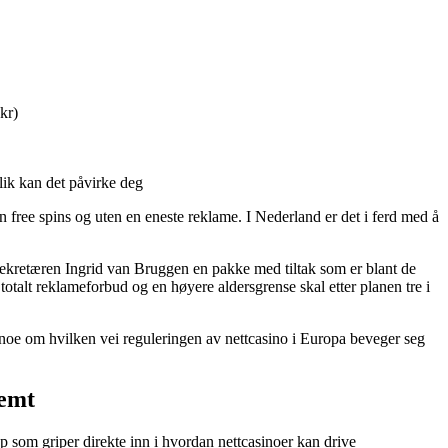
kr)
n free spins og uten en eneste reklame. I Nederland er det i ferd med å
sekretæren Ingrid van Bruggen en pakke med tiltak som er blant de
t totalt reklameforbud og en høyere aldersgrense skal etter planen tre i
r noe om hvilken vei reguleringen av nettcasino i Europa beveger seg
temt
 som griper direkte inn i hvordan nettcasinoer kan drive