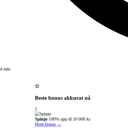
4 min
Beste bonus akkurat nå
1
Spinjo
100% opp til 10 000 kr
Hent bonus →