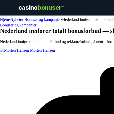
casino
bonuser
Hjem
›
Nyheter
›
Bonuser og kampanjer
›
Nederland innfører totalt bonus
Bonuser og kampanjer
Nederland innfører totalt bonusforbud — sl
Nederland innfører totalt bonusforbud og reklameforbud på nettcasino f
Morten Hansen