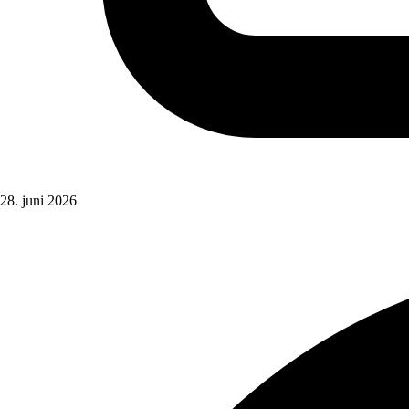
28. juni 2026