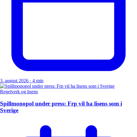
3. august 2026 · 4 min
Regelverk og lisens
Spillmonopol under press: Frp vil ha lisens som i
Sverige