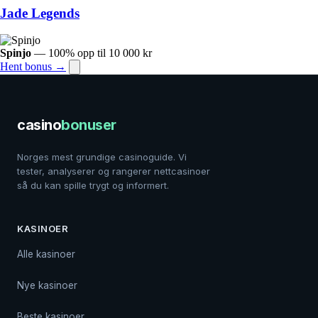
Jade Legends
Spinjo
— 100% opp til 10 000 kr
Hent bonus →
casino
bonuser
Norges mest grundige casinoguide. Vi
tester, analyserer og rangerer nettcasinoer
så du kan spille trygt og informert.
KASINOER
Alle kasinoer
Nye kasinoer
Beste kasinoer