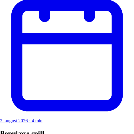
2. august 2026 · 4 min
Populære spill