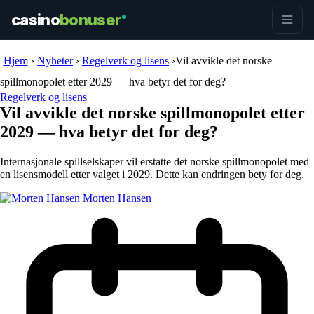
casino
bonuser
Hjem
›
Nyheter
›
Regelverk og lisens
›
Vil avvikle det norske
spillmonopolet etter 2029 — hva betyr det for deg?
Regelverk og lisens
Vil avvikle det norske spillmonopolet etter
2029 — hva betyr det for deg?
Internasjonale spillselskaper vil erstatte det norske spillmonopolet med
en lisensmodell etter valget i 2029. Dette kan endringen bety for deg.
Morten Hansen