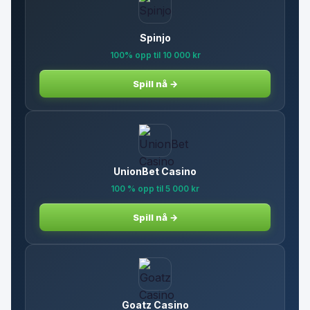
Spinjo
100% opp til 10 000 kr
Spill nå →
UnionBet Casino
100 % opp til 5 000 kr
Spill nå →
Goatz Casino