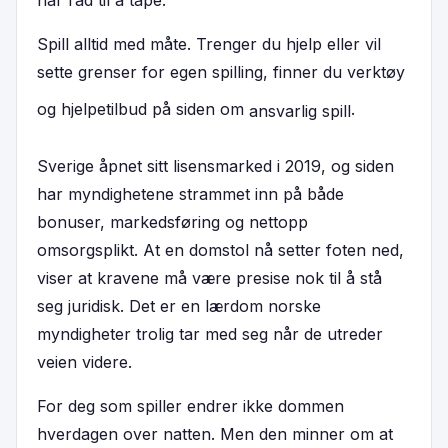
har råd til å tape.
Spill alltid med måte. Trenger du hjelp eller vil
sette grenser for egen spilling, finner du verktøy
og hjelpetilbud på siden om
.
ansvarlig spill
Sverige åpnet sitt lisensmarked i 2019, og siden
har myndighetene strammet inn på både
bonuser, markedsføring og nettopp
omsorgsplikt. At en domstol nå setter foten ned,
viser at kravene må være presise nok til å stå
seg juridisk. Det er en lærdom norske
myndigheter trolig tar med seg når de utreder
veien videre.
For deg som spiller endrer ikke dommen
hverdagen over natten. Men den minner om at