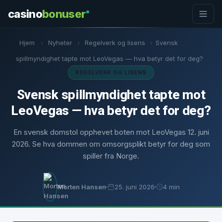
casino
bonuser
Hjem
›
Nyheter
›
Regelverk og lisens
›
Svensk
spillmyndighet tapte mot LeoVegas — hva betyr det for deg?
REGELVERK OG LISENS
Svensk spillmyndighet tapte mot
LeoVegas — hva betyr det for deg?
En svensk domstol opphevet boten mot LeoVegas 12. juni
2026. Se hva dommen om omsorgsplikt betyr for deg som
spiller fra Norge.
Morten Hansen
25. juni 2026
4 min