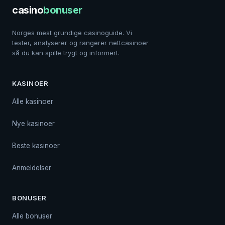
casino
bonuser
Norges mest grundige casinoguide. Vi
tester, analyserer og rangerer nettcasinoer
så du kan spille trygt og informert.
KASINOER
Alle kasinoer
Nye kasinoer
Beste kasinoer
Anmeldelser
BONUSER
Alle bonuser