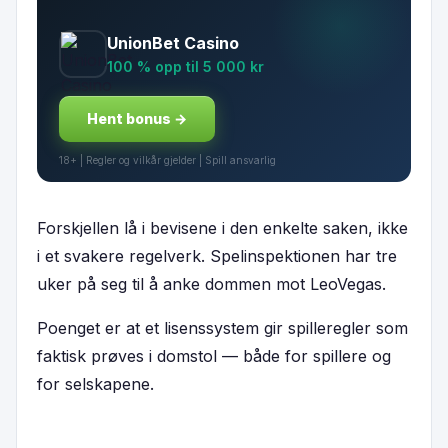
UnionBet Casino
100 % opp til 5 000 kr
Hent bonus →
18+ | Regler og vilkår gjelder | Spill ansvarlig
Forskjellen lå i bevisene i den enkelte saken, ikke
i et svakere regelverk. Spelinspektionen har tre
uker på seg til å anke dommen mot LeoVegas.
Poenget er at et lisenssystem gir spilleregler som
faktisk prøves i domstol — både for spillere og
for selskapene.