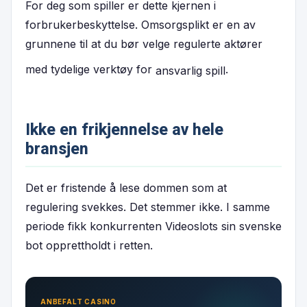
For deg som spiller er dette kjernen i
forbrukerbeskyttelse. Omsorgsplikt er en av
grunnene til at du bør velge regulerte aktører
med tydelige verktøy for
.
ansvarlig spill
Ikke en frikjennelse av hele
bransjen
Det er fristende å lese dommen som at
regulering svekkes. Det stemmer ikke. I samme
periode fikk konkurrenten Videoslots sin svenske
bot opprettholdt i retten.
ANBEFALT CASINO