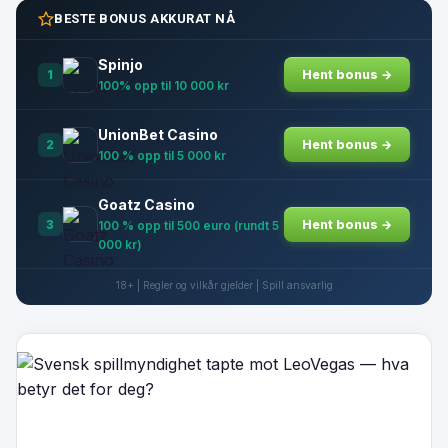
BESTE BONUS AKKURAT NÅ
Spinjo
1
Hent bonus →
100% opp til 10 000 kr
UnionBet Casino
2
Hent bonus →
100 % opp til 5 000 kr
Goatz Casino
3
Hent bonus →
100 % opp til 500 euro (rundt 5
000 kr)
18+ | Regler og vilkår gjelder | Spill ansvarlig