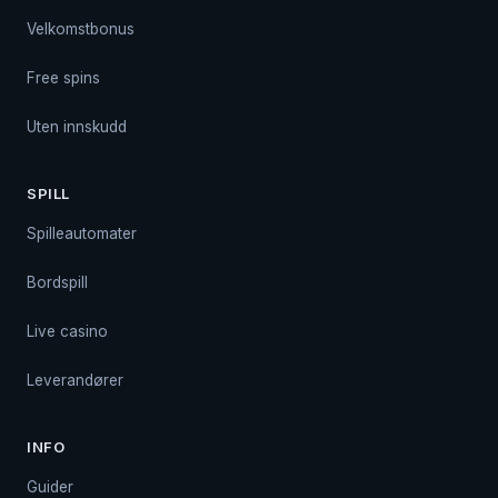
Velkomstbonus
Free spins
Uten innskudd
SPILL
Spilleautomater
Bordspill
Live casino
Leverandører
INFO
Guider