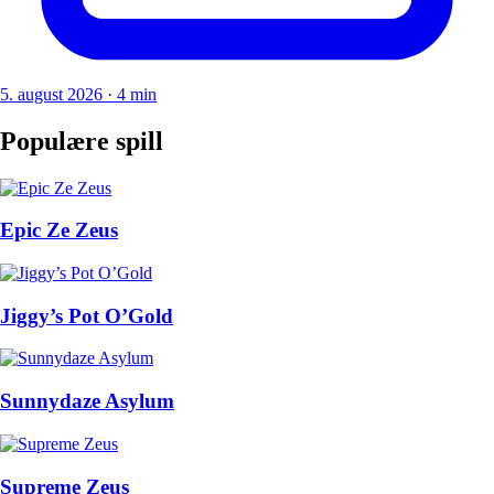
5. august 2026 · 4 min
Populære spill
Epic Ze Zeus
Jiggy’s Pot O’Gold
Sunnydaze Asylum
Supreme Zeus