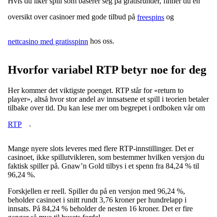
Hvis du liker spill som baserer seg på gratisrunder, finner du en
oversikt over casinoer med gode tilbud på
og
freespins
hos oss.
nettcasino med gratisspinn
Hvorfor variabel RTP betyr noe for deg
Her kommer det viktigste poenget. RTP står for «return to
player», altså hvor stor andel av innsatsene et spill i teorien betaler
tilbake over tid. Du kan lese mer om begrepet i ordboken vår om
.
RTP
Mange nyere slots leveres med flere RTP-innstillinger. Det er
casinoet, ikke spillutvikleren, som bestemmer hvilken versjon du
faktisk spiller på. Gnaw’n Gold tilbys i et spenn fra 84,24 % til
96,24 %.
Forskjellen er reell. Spiller du på en versjon med 96,24 %,
beholder casinoet i snitt rundt 3,76 kroner per hundrelapp i
innsats. På 84,24 % beholder de nesten 16 kroner. Det er fire