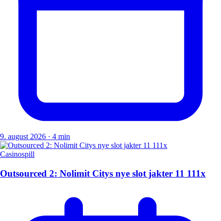
9. august 2026 · 4 min
Casinospill
Outsourced 2: Nolimit Citys nye slot jakter 11 111x