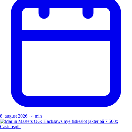
8. august 2026 · 4 min
Casinospill