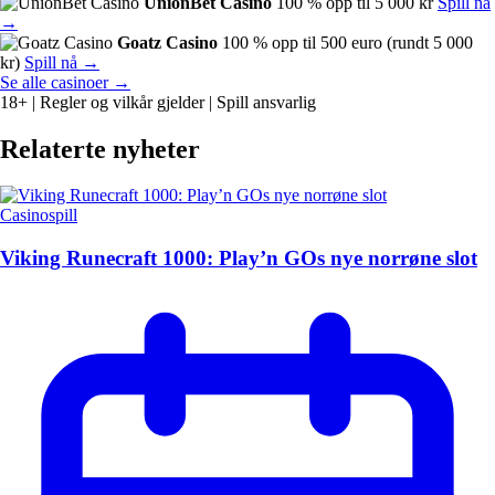
UnionBet Casino
100 % opp til 5 000 kr
Spill nå
→
Goatz Casino
100 % opp til 500 euro (rundt 5 000
kr)
Spill nå →
Se alle casinoer →
18+ | Regler og vilkår gjelder | Spill ansvarlig
Relaterte nyheter
Casinospill
Viking Runecraft 1000: Play’n GOs nye norrøne slot