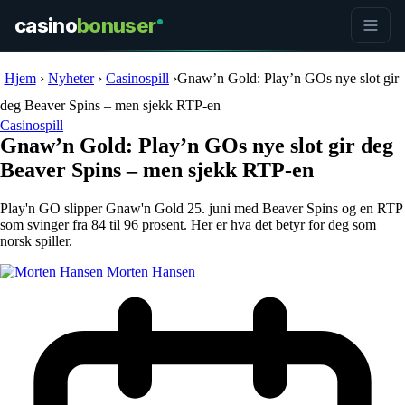
casino
bonuser
Hjem
›
Nyheter
›
Casinospill
›
Gnaw’n Gold: Play’n GOs nye slot gir
deg Beaver Spins – men sjekk RTP-en
Casinospill
Gnaw’n Gold: Play’n GOs nye slot gir deg
Beaver Spins – men sjekk RTP-en
Play'n GO slipper Gnaw'n Gold 25. juni med Beaver Spins og en RTP
som svinger fra 84 til 96 prosent. Her er hva det betyr for deg som
norsk spiller.
Morten Hansen