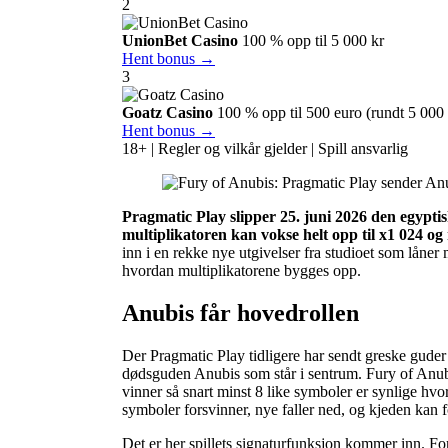
2
UnionBet Casino
100 % opp til 5 000 kr
Hent bonus →
3
Goatz Casino
100 % opp til 500 euro (rundt 5 000 
Hent bonus →
18+ | Regler og vilkår gjelder | Spill ansvarlig
Pragmatic Play slipper 25. juni 2026 den egypti
multiplikatoren kan vokse helt opp til x1 024 o
inn i en rekke nye utgivelser fra studioet som låne
hvordan multiplikatorene bygges opp.
Anubis får hovedrollen
Der Pragmatic Play tidligere har sendt greske guder 
dødsguden Anubis som står i sentrum. Fury of Anubi
vinner så snart minst 8 like symboler er synlige hvo
symboler forsvinner, nye faller ned, og kjeden kan 
Det er her spillets signaturfunksjon kommer inn. For