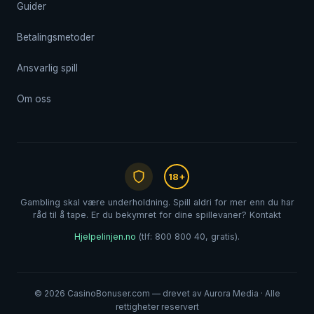
Guider
Betalingsmetoder
Ansvarlig spill
Om oss
18+
Gambling skal være underholdning. Spill aldri for mer enn du har
råd til å tape. Er du bekymret for dine spillevaner? Kontakt
Hjelpelinjen.no
(tlf: 800 800 40, gratis).
© 2026 CasinoBonuser.com — drevet av Aurora Media · Alle
rettigheter reservert