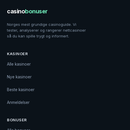
spillutviklere har lisensiert Megaways-mekanikken for
for store gevinster), og tema/funksjoner (finn spill med
sine egne spill.
bonusfunksjoner du liker). Test alltid i demomodus først,
casino
bonuser
og sett et budsjett før du spiller med ekte penger.
Norges mest grundige casinoguide. Vi
tester, analyserer og rangerer nettcasinoer
så du kan spille trygt og informert.
KASINOER
Alle kasinoer
Nye kasinoer
Beste kasinoer
Anmeldelser
BONUSER