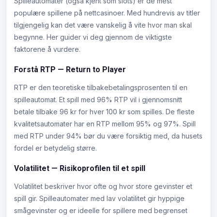
Spilleautomater (også kjent som slots) er de mest
populære spillene på nettcasinoer. Med hundrevis av titler
tilgjengelig kan det være vanskelig å vite hvor man skal
begynne. Her guider vi deg gjennom de viktigste
faktorene å vurdere.
Forstå RTP — Return to Player
RTP er den teoretiske tilbakebetalingsprosenten til en
spilleautomat. Et spill med 96% RTP vil i gjennomsnitt
betale tilbake 96 kr for hver 100 kr som spilles. De fleste
kvalitetsautomater har en RTP mellom 95% og 97%. Spill
med RTP under 94% bør du være forsiktig med, da husets
fordel er betydelig større.
Volatilitet — Risikoprofilen til et spill
Volatilitet beskriver hvor ofte og hvor store gevinster et
spill gir. Spilleautomater med lav volatilitet gir hyppige
smågevinster og er ideelle for spillere med begrenset