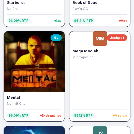
Starburst
Book of Dead
NetEnt
Play'n GO
96.09% RTP
Lav
96.21% RTP
Høy
MM
Ny
Jackpot
Mega Moolah
Microgaming
Mental
Nolimit City
96.09% RTP
Ekstremt høy
88.12% RTP
Medium
J2