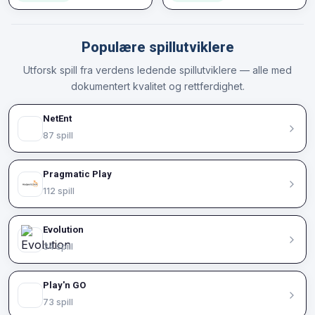
Populære spillutviklere
Utforsk spill fra verdens ledende spillutviklere — alle med
dokumentert kvalitet og rettferdighet.
NetEnt
87 spill
Pragmatic Play
112 spill
Evolution
34 spill
Play'n GO
73 spill