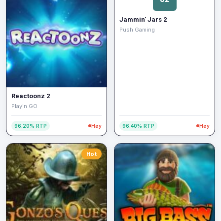
Jammin' Jars 2
Push Gaming
Reactoonz 2
Play'n GO
96.20% RTP
Høy
96.40% RTP
Høy
Hot