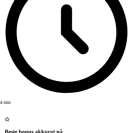
4 min
Beste bonus akkurat nå