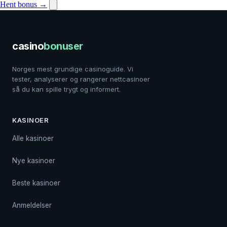
Hent bonus →
casino
bonuser
Norges mest grundige casinoguide. Vi
tester, analyserer og rangerer nettcasinoer
så du kan spille trygt og informert.
KASINOER
Alle kasinoer
Nye kasinoer
Beste kasinoer
Anmeldelser