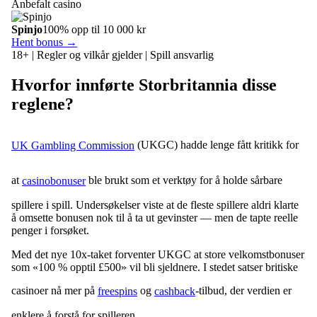
Anbefalt casino
Spinjo
100% opp til 10 000 kr
Hent bonus →
18+ | Regler og vilkår gjelder | Spill ansvarlig
Hvorfor innførte Storbritannia disse
reglene?
(UKGC) hadde lenge fått kritikk for
UK Gambling Commission
at
ble brukt som et verktøy for å holde sårbare
casinobonuser
spillere i spill. Undersøkelser viste at de fleste spillere aldri klarte
å omsette bonusen nok til å ta ut gevinster — men de tapte reelle
penger i forsøket.
Med det nye 10x-taket forventer UKGC at store velkomstbonuser
som «100 % opptil £500» vil bli sjeldnere. I stedet satser britiske
casinoer nå mer på
og
-tilbud, der verdien er
freespins
cashback
enklere å forstå for spilleren.