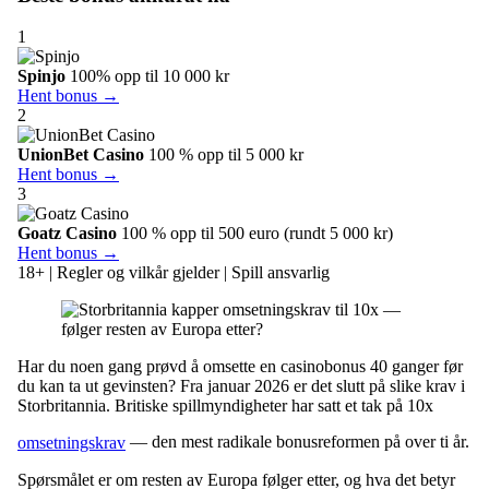
1
Spinjo
100% opp til 10 000 kr
Hent bonus →
2
UnionBet Casino
100 % opp til 5 000 kr
Hent bonus →
3
Goatz Casino
100 % opp til 500 euro (rundt 5 000 kr)
Hent bonus →
18+ | Regler og vilkår gjelder | Spill ansvarlig
Har du noen gang prøvd å omsette en casinobonus 40 ganger før
du kan ta ut gevinsten? Fra januar 2026 er det slutt på slike krav i
Storbritannia. Britiske spillmyndigheter har satt et tak på 10x
— den mest radikale bonusreformen på over ti år.
omsetningskrav
Spørsmålet er om resten av Europa følger etter, og hva det betyr