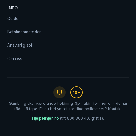
INFO
Guider
Betalingsmetoder
Ansvarlig spill
Om oss
18+
Gambling skal være underholdning. Spill aldri for mer enn du har
råd til å tape. Er du bekymret for dine spillevaner? Kontakt
Hjelpelinjen.no
(tlf: 800 800 40, gratis).