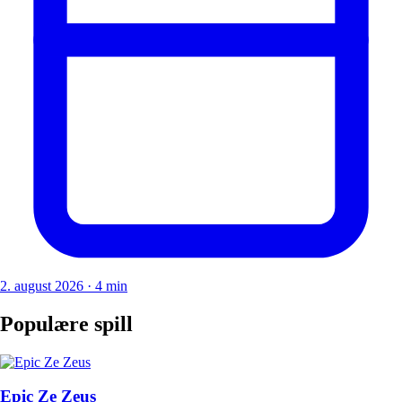
2. august 2026 · 4 min
Populære spill
Epic Ze Zeus