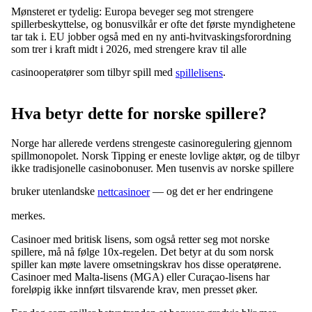
Mønsteret er tydelig: Europa beveger seg mot strengere
spillerbeskyttelse, og bonusvilkår er ofte det første myndighetene
tar tak i. EU jobber også med en ny anti-hvitvaskingsforordning
som trer i kraft midt i 2026, med strengere krav til alle
casinooperatører som tilbyr spill med
.
spillelisens
Hva betyr dette for norske spillere?
Norge har allerede verdens strengeste casinoregulering gjennom
spillmonopolet. Norsk Tipping er eneste lovlige aktør, og de tilbyr
ikke tradisjonelle casinobonuser. Men tusenvis av norske spillere
bruker utenlandske
— og det er her endringene
nettcasinoer
merkes.
Casinoer med britisk lisens, som også retter seg mot norske
spillere, må nå følge 10x-regelen. Det betyr at du som norsk
spiller kan møte lavere omsetningskrav hos disse operatørene.
Casinoer med Malta-lisens (MGA) eller Curaçao-lisens har
foreløpig ikke innført tilsvarende krav, men presset øker.