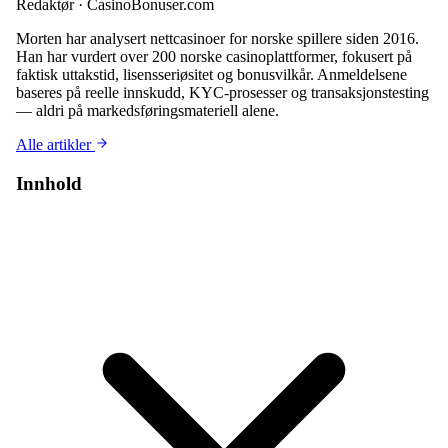
Redaktør · CasinoBonuser.com
Morten har analysert nettcasinoer for norske spillere siden 2016.
Han har vurdert over 200 norske casinoplattformer, fokusert på
faktisk uttakstid, lisensseriøsitet og bonusvilkår. Anmeldelsene
baseres på reelle innskudd, KYC-prosesser og transaksjonstesting
— aldri på markedsføringsmateriell alene.
Alle artikler
Innhold