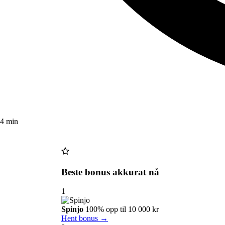
4 min
Beste bonus akkurat nå
1
Spinjo
100% opp til 10 000 kr
Hent bonus →