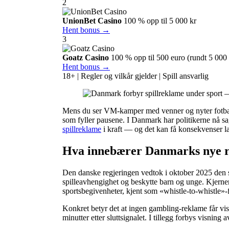
2
UnionBet Casino
100 % opp til 5 000 kr
Hent bonus →
3
Goatz Casino
100 % opp til 500 euro (rundt 5 000 
Hent bonus →
18+ | Regler og vilkår gjelder | Spill ansvarlig
Mens du ser VM-kamper med venner og nyter fotbal
som fyller pausene. I Danmark har politikerne nå sag
spillreklame
i kraft — og det kan få konsekvenser l
Hva innebærer Danmarks nye 
Den danske regjeringen vedtok i oktober 2025 den 
spilleavhengighet og beskytte barn og unge. Kjernen
sportsbegivenheter, kjent som «whistle-to-whistle»-
Konkret betyr det at ingen gambling-reklame får vise
minutter etter sluttsignalet. I tillegg forbys visni