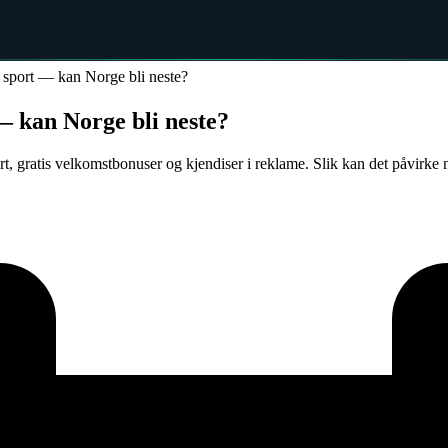
 sport — kan Norge bli neste?
 kan Norge bli neste?
t, gratis velkomstbonuser og kjendiser i reklame. Slik kan det påvirke n