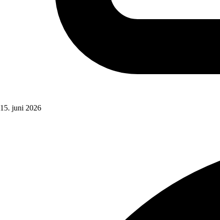
15. juni 2026