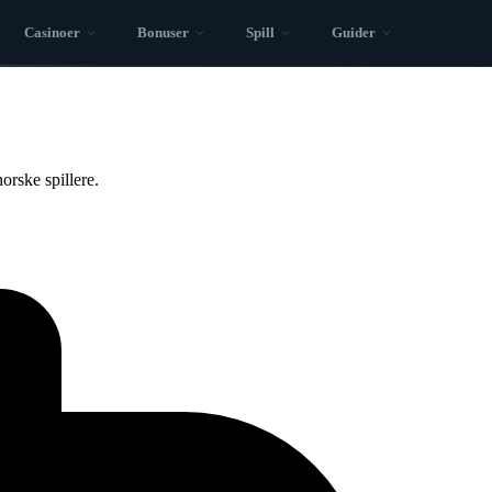
Casinoer
Bonuser
Spill
Guider
orske spillere.