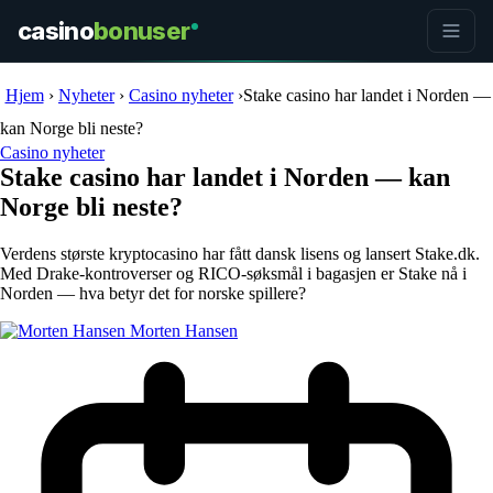
casino
bonuser
Hjem
›
Nyheter
›
Casino nyheter
›
Stake casino har landet i Norden —
kan Norge bli neste?
Casino nyheter
Stake casino har landet i Norden — kan
Norge bli neste?
Verdens største kryptocasino har fått dansk lisens og lansert Stake.dk.
Med Drake-kontroverser og RICO-søksmål i bagasjen er Stake nå i
Norden — hva betyr det for norske spillere?
Morten Hansen