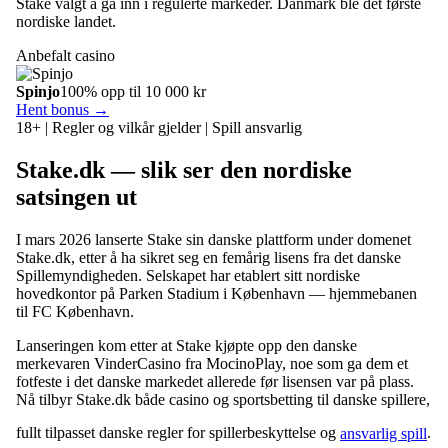
Stake valgt å gå inn i regulerte markeder. Danmark ble det første
nordiske landet.
Anbefalt casino
Spinjo
100% opp til 10 000 kr
Hent bonus →
18+ | Regler og vilkår gjelder | Spill ansvarlig
Stake.dk — slik ser den nordiske
satsingen ut
I mars 2026 lanserte Stake sin danske plattform under domenet
Stake.dk, etter å ha sikret seg en femårig lisens fra det danske
Spillemyndigheden. Selskapet har etablert sitt nordiske
hovedkontor på Parken Stadium i København — hjemmebanen
til FC København.
Lanseringen kom etter at Stake kjøpte opp den danske
merkevaren VinderCasino fra MocinoPlay, noe som ga dem et
fotfeste i det danske markedet allerede før lisensen var på plass.
Nå tilbyr Stake.dk både casino og sportsbetting til danske spillere,
fullt tilpasset danske regler for spillerbeskyttelse og
.
ansvarlig spill