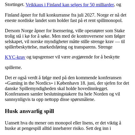
Stortinget.
, og
Veikkaus i Finland kan selges for 50 milliarder
Finland åpner for full konkurranse fra juli 2027. Norge er nå det
eneste nordiske landet som holder fast på et rent spillmonopol.
Dersom Norge åpner for lisensering, ville operatører som Stake
trolig stå i kø for å søke. Men med de kontroversene som følger
selskapet, vil norske myndigheter måtte stille strenge krav — til
spillerbeskyttelse, markedsføring og transparens. Strenge
og tapsgrenser vil være avgjørende for å beskytte
KYC-krav
spillerne.
Det er også verdt å følge med på den kommende konferansen
«Gaming in the Nordics» i København 18. juni, der sjefen for det
danske Spillemyndigheden skal holde hovedinnlegget.
Konferansen samler beslutningstakere fra hele Norden og vil
sannsynligvis ta opp nettopp disse spørsmålene.
Husk ansvarlig spill
Uansett hva du mener om monopol eller lisens, er det viktig å
huske at pengespill alltid innebærer risiko. Sett deg inn i