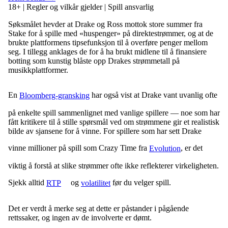
18+ | Regler og vilkår gjelder | Spill ansvarlig
Søksmålet hevder at Drake og Ross mottok store summer fra
Stake for å spille med «huspenger» på direktestrømmer, og at de
brukte plattformens tipsefunksjon til å overføre penger mellom
seg. I tillegg anklages de for å ha brukt midlene til å finansiere
botting som kunstig blåste opp Drakes strømmetall på
musikkplattformer.
En
har også vist at Drake vant uvanlig ofte
Bloomberg-gransking
på enkelte spill sammenlignet med vanlige spillere — noe som har
fått kritikere til å stille spørsmål ved om strømmene gir et realistisk
bilde av sjansene for å vinne. For spillere som har sett Drake
vinne millioner på spill som Crazy Time fra
, er det
Evolution
viktig å forstå at slike strømmer ofte ikke reflekterer virkeligheten.
Sjekk alltid
og
før du velger spill.
RTP
volatilitet
Det er verdt å merke seg at dette er påstander i pågående
rettssaker, og ingen av de involverte er dømt.