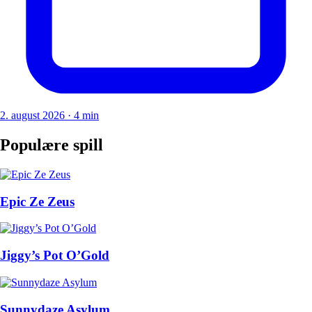
2. august 2026 · 4 min
Populære spill
Epic Ze Zeus
Jiggy’s Pot O’Gold
Sunnydaze Asylum