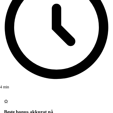
4 min
Beste bonus akkurat nå