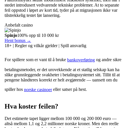
stedet introdusert vedvarende tekniske problemer. At to separate
feil oppstod i løpet av kort tid, tyder på at migrasjonen ikke var
tilstrekkelig testet før lansering.
Anbefalt casino
Spinjo
100% opp til 10 000 kr
Hent bonus →
18+ | Regler og vilkår gjelder | Spill ansvarlig
For spillere som er vant til å bruke
og andre sikre
bankoverføring
betalingsmetoder, er det urovekkende at et statlig selskap kan ha
slike grunnleggende svakheter i betalingssystemet sitt. Tillit til at
pengene håndteres korrekt er helt avgjørende — uansett om du
spiller hos
eller satser på hest.
norske casinoer
Hva koster feilen?
Det estimerte tapet ligger mellom 100 000 og 200 000 euro —
altså mellom 1,1 og 2,2 millioner norske kroner. Men den reelle