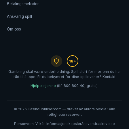
Betalingsmetoder
Ansvarlig spill
Om oss
18+
Gambling skal være underholdning. Spill aldri for mer enn du har
råd til å tape. Er du bekymret for dine spillevaner? Kontakt
Hjelpelinjen.no
(tlf: 800 800 40, gratis).
© 2026 CasinoBonuser.com — drevet av Aurora Media · Alle
rettigheter reservert
Personvern
Vilkår
Informasjonskapsler
Ansvarsfraskrivelse