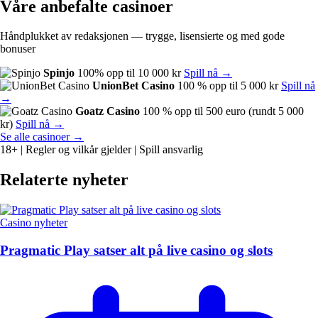
Våre anbefalte casinoer
Håndplukket av redaksjonen — trygge, lisensierte og med gode
bonuser
Spinjo
100% opp til 10 000 kr
Spill nå →
UnionBet Casino
100 % opp til 5 000 kr
Spill nå
→
Goatz Casino
100 % opp til 500 euro (rundt 5 000
kr)
Spill nå →
Se alle casinoer →
18+ | Regler og vilkår gjelder | Spill ansvarlig
Relaterte nyheter
Casino nyheter
Pragmatic Play satser alt på live casino og slots