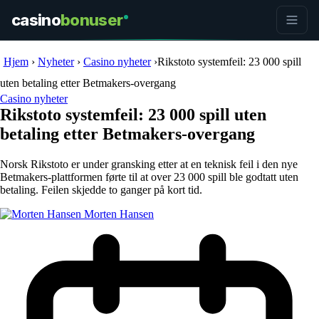
casino
bonuser
Hjem
›
Nyheter
›
Casino nyheter
›
Rikstoto systemfeil: 23 000 spill
uten betaling etter Betmakers-overgang
Casino nyheter
Rikstoto systemfeil: 23 000 spill uten
betaling etter Betmakers-overgang
Norsk Rikstoto er under gransking etter at en teknisk feil i den nye
Betmakers-plattformen førte til at over 23 000 spill ble godtatt uten
betaling. Feilen skjedde to ganger på kort tid.
Morten Hansen