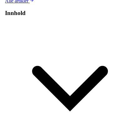
Alle artikler
Innhold