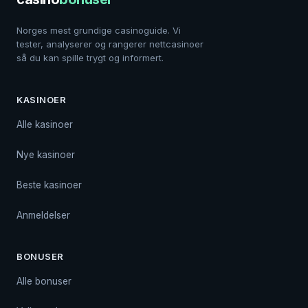
Norges mest grundige casinoguide. Vi
tester, analyserer og rangerer nettcasinoer
så du kan spille trygt og informert.
KASINOER
Alle kasinoer
Nye kasinoer
Beste kasinoer
Anmeldelser
BONUSER
Alle bonuser