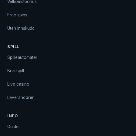
Velkomstbonus
Free spins
Uten innskudd
SPILL
Spilleautomater
Bordspill
Live casino
Leverandører
INFO
Guider