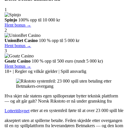
1
Spinjo
100% opp til 10 000 kr
Hent bonus →
2
UnionBet Casino
100 % opp til 5 000 kr
Hent bonus →
3
Goatz Casino
100 % opp til 500 euro (rundt 5 000 kr)
Hent bonus →
18+ | Regler og vilkår gjelder | Spill ansvarlig
Hva skjer når statens egen spilloperatør bytter teknisk plattform
— og alt går galt? Norsk Rikstoto er nå under gransking fra
etter at en systemfeil førte til at over 23 000 spill ble
Lotteritilsynet
akseptert uten at spillerne betalte. Feilen skjedde etter overgangen
til en ny spillplattform fra leverandøren Betmakers — og den kom