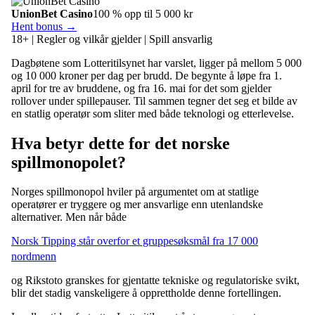
UnionBet Casino
100 % opp til 5 000 kr
Hent bonus →
18+ | Regler og vilkår gjelder | Spill ansvarlig
Dagbøtene som Lotteritilsynet har varslet, ligger på mellom 5 000
og 10 000 kroner per dag per brudd. De begynte å løpe fra 1.
april for tre av bruddene, og fra 16. mai for det som gjelder
rollover under spillepauser. Til sammen tegner det seg et bilde av
en statlig operatør som sliter med både teknologi og etterlevelse.
Hva betyr dette for det norske
spillmonopolet?
Norges spillmonopol hviler på argumentet om at statlige
operatører er tryggere og mer ansvarlige enn utenlandske
alternativer. Men når både
Norsk Tipping står overfor et gruppesøksmål fra 17 000
nordmenn
og Rikstoto granskes for gjentatte tekniske og regulatoriske svikt,
blir det stadig vanskeligere å opprettholde denne fortellingen.