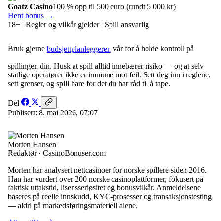
Goatz Casino
100 % opp til 500 euro (rundt 5 000 kr)
Hent bonus →
18+ | Regler og vilkår gjelder | Spill ansvarlig
Bruk gjerne
vår for å holde kontroll på
budsjettplanleggeren
spillingen din. Husk at spill alltid innebærer risiko — og at selv
statlige operatører ikke er immune mot feil. Sett deg inn i reglene,
sett grenser, og spill bare for det du har råd til å tape.
Del
Publisert: 8. mai 2026, 07:07
Morten Hansen
Redaktør · CasinoBonuser.com
Morten har analysert nettcasinoer for norske spillere siden 2016.
Han har vurdert over 200 norske casinoplattformer, fokusert på
faktisk uttakstid, lisensseriøsitet og bonusvilkår. Anmeldelsene
baseres på reelle innskudd, KYC-prosesser og transaksjonstesting
— aldri på markedsføringsmateriell alene.