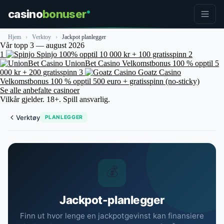
casino
bonuser
Hjem
›
Verktoy
›
Jackpot planlegger
Vår topp 3 — august 2026
1
Spinjo
100% opptil 10 000 kr + 100 gratisspinn
2
UnionBet Casino
Velkomstbonus 100 % opptil 5
000 kr + 200 gratisspinn
3
Goatz Casino
Velkomstbonus 100 % opptil 500 euro + gratisspinn (no-sticky)
Se alle anbefalte casinoer
Vilkår gjelder. 18+. Spill ansvarlig.
Verktøy
PLANLEGGER
💰
Jackpot-planlegger
Finn ut hvor lenge en jackpotgevinst kan finansiere