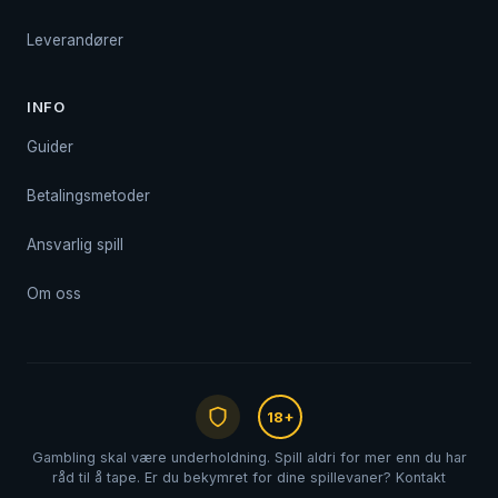
Leverandører
INFO
Guider
Betalingsmetoder
Ansvarlig spill
Om oss
18+
Gambling skal være underholdning. Spill aldri for mer enn du har
råd til å tape. Er du bekymret for dine spillevaner? Kontakt