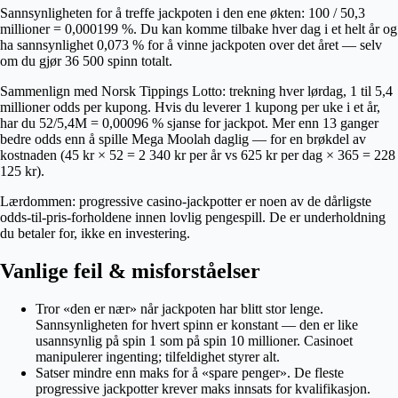
Sannsynligheten for å treffe jackpoten i den ene økten: 100 / 50,3
millioner = 0,000199 %. Du kan komme tilbake hver dag i et helt år og
ha sannsynlighet 0,073 % for å vinne jackpoten over det året — selv
om du gjør 36 500 spinn totalt.
Sammenlign med Norsk Tippings Lotto: trekning hver lørdag, 1 til 5,4
millioner odds per kupong. Hvis du leverer 1 kupong per uke i et år,
har du 52/5,4M = 0,00096 % sjanse for jackpot. Mer enn 13 ganger
bedre odds enn å spille Mega Moolah daglig — for en brøkdel av
kostnaden (45 kr × 52 = 2 340 kr per år vs 625 kr per dag × 365 = 228
125 kr).
Lærdommen: progressive casino-jackpotter er noen av de dårligste
odds-til-pris-forholdene innen lovlig pengespill. De er underholdning
du betaler for, ikke en investering.
Vanlige feil & misforståelser
Tror «den er nær» når jackpoten har blitt stor lenge.
Sannsynligheten for hvert spinn er konstant — den er like
usannsynlig på spin 1 som på spin 10 millioner. Casinoet
manipulerer ingenting; tilfeldighet styrer alt.
Satser mindre enn maks for å «spare penger». De fleste
progressive jackpotter krever maks innsats for kvalifikasjon.