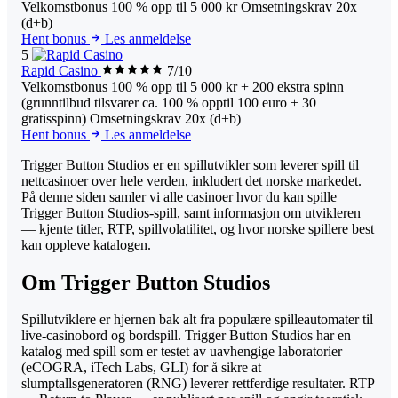
Velkomstbonus
100 % opp til 5 000 kr
Omsetningskrav 20x
(d+b)
Hent bonus
Les anmeldelse
5
Rapid Casino
7/10
Velkomstbonus
100 % opp til 5 000 kr + 200 ekstra spinn
(grunntilbud tilsvarer ca. 100 % opptil 100 euro + 30
gratisspinn)
Omsetningskrav 20x (d+b)
Hent bonus
Les anmeldelse
Trigger Button Studios er en spillutvikler som leverer spill til
nettcasinoer over hele verden, inkludert det norske markedet.
På denne siden samler vi alle casinoer hvor du kan spille
Trigger Button Studios-spill, samt informasjon om utvikleren
— kjente titler, RTP, spillvolatilitet, og hvor norske spillere best
kan oppleve katalogen.
Om Trigger Button Studios
Spillutviklere er hjernen bak alt fra populære spilleautomater til
live-casinobord og bordspill. Trigger Button Studios har en
katalog med spill som er testet av uavhengige laboratorier
(eCOGRA, iTech Labs, GLI) for å sikre at
slumptallsgeneratoren (RNG) leverer rettferdige resultater. RTP