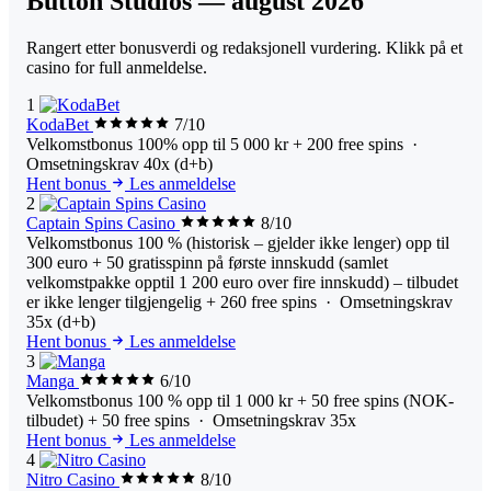
Button Studios — august 2026
Rangert etter bonusverdi og redaksjonell vurdering. Klikk på et
casino for full anmeldelse.
1
KodaBet
7/10
Velkomstbonus
100% opp til 5 000 kr
+ 200 free spins ·
Omsetningskrav 40x (d+b)
Hent bonus
Les anmeldelse
2
Captain Spins Casino
8/10
Velkomstbonus
100 % (historisk – gjelder ikke lenger) opp til
300 euro + 50 gratisspinn på første innskudd (samlet
velkomstpakke opptil 1 200 euro over fire innskudd) – tilbudet
er ikke lenger tilgjengelig
+ 260 free spins · Omsetningskrav
35x (d+b)
Hent bonus
Les anmeldelse
3
Manga
6/10
Velkomstbonus
100 % opp til 1 000 kr + 50 free spins (NOK-
tilbudet)
+ 50 free spins · Omsetningskrav 35x
Hent bonus
Les anmeldelse
4
Nitro Casino
8/10