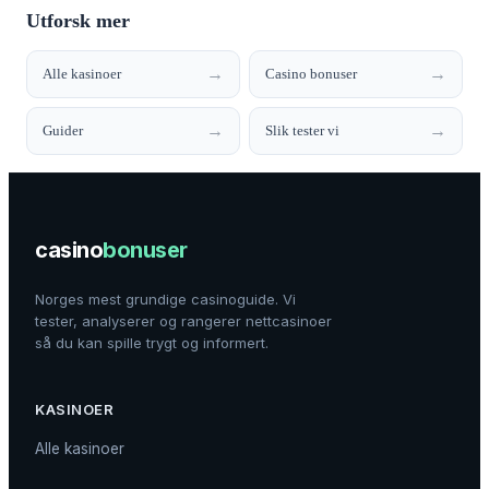
Utforsk mer
→
→
Alle kasinoer
Casino bonuser
→
→
Guider
Slik tester vi
casino
bonuser
Norges mest grundige casinoguide. Vi
tester, analyserer og rangerer nettcasinoer
så du kan spille trygt og informert.
KASINOER
Alle kasinoer