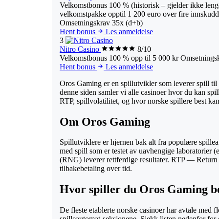
Velkomstbonus
100 % (historisk – gjelder ikke leng
velkomstpakke opptil 1 200 euro over fire innskudd) 
Omsetningskrav 35x (d+b)
Hent bonus
Les anmeldelse
3
Nitro Casino
8/10
Velkomstbonus
100 % opp til 5 000 kr
Omsetningsk
Hent bonus
Les anmeldelse
Oros Gaming er en spillutvikler som leverer spill ti
denne siden samler vi alle casinoer hvor du kan spi
RTP, spillvolatilitet, og hvor norske spillere best k
Om Oros Gaming
Spillutviklere er hjernen bak alt fra populære spill
med spill som er testet av uavhengige laboratorier
(RNG) leverer rettferdige resultater. RTP — Return t
tilbakebetaling over tid.
Hvor spiller du Oros Gaming b
De fleste etablerte norske casinoer har avtale med fl
spilleautomat-seksjonene. Sjekk listen nedenfor for 