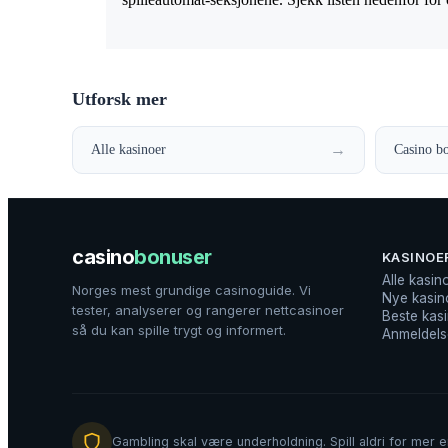
Utforsk mer
→
Alle kasinoer
Casino b
casino
bonuser
KASINOE
Alle kasin
Norges mest grundige casinoguide. Vi
Nye kasin
tester, analyserer og rangerer nettcasinoer
Beste kas
så du kan spille trygt og informert.
Anmeldels
Gambling skal være underholdning. Spill aldri for mer e