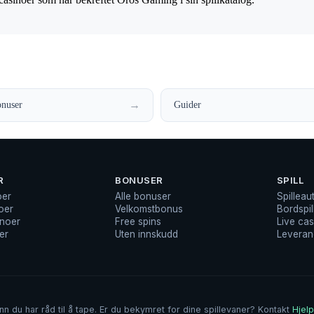
→
onuser
Guider
R
BONUSER
SPILL
oer
Alle bonuser
Spilleau
oer
Velkomstbonus
Bordspil
inoer
Free spins
Live ca
er
Uten innskudd
Leveran
nn du har råd til å tape. Er du bekymret for dine spillevaner? Kontakt
Hjelp