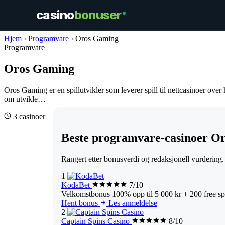
casino
bonuser
Hjem
›
Programvare
›
Oros Gaming
Programvare
Oros Gaming
Oros Gaming er en spillutvikler som leverer spill til nettcasinoer ove
om utvikle…
3 casinoer
Beste programvare-casinoer O
Rangert etter bonusverdi og redaksjonell vurdering. 
1
KodaBet
7/10
Velkomstbonus
100% opp til 5 000 kr
+ 200 free s
Hent bonus
Les anmeldelse
2
Captain Spins Casino
8/10