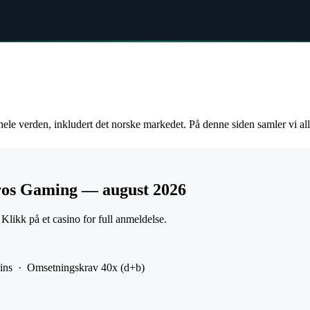
r hele verden, inkludert det norske markedet. På denne siden samler vi a
ros Gaming — august 2026
Klikk på et casino for full anmeldelse.
pins · Omsetningskrav 40x (d+b)