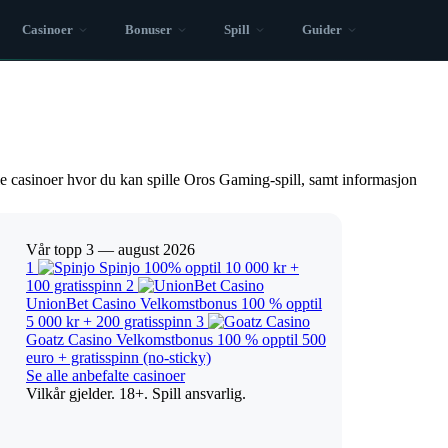
Casinoer
Bonuser
Spill
Guider
lle casinoer hvor du kan spille Oros Gaming-spill, samt informasjon
Vår topp 3 — august 2026
1
Spinjo
100% opptil 10 000 kr +
100 gratisspinn
2
UnionBet Casino
Velkomstbonus 100 % opptil
5 000 kr + 200 gratisspinn
3
Goatz Casino
Velkomstbonus 100 % opptil 500
euro + gratisspinn (no-sticky)
Se alle anbefalte casinoer
Vilkår gjelder. 18+. Spill ansvarlig.