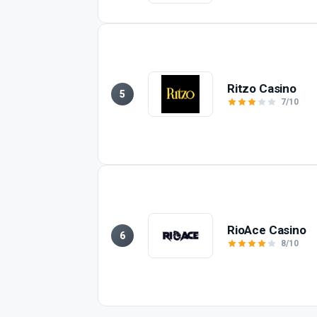
Ritzo Casino
5
7/10
RioAce Casino
6
8/10