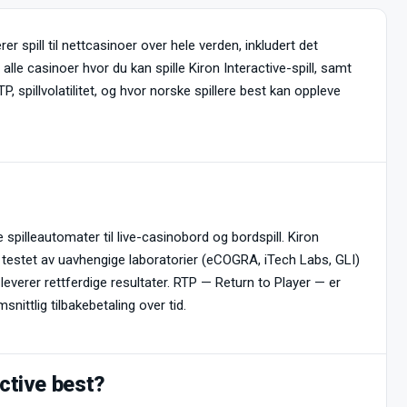
rer spill til nettcasinoer over hele verden, inkludert det
lle casinoer hvor du kan spille Kiron Interactive-spill, samt
P, spillvolatilitet, og hvor norske spillere best kan oppleve
e spilleautomater til live-casinobord og bordspill. Kiron
r testet av uavhengige laboratorier (eCOGRA, iTech Labs, GLI)
leverer rettferdige resultater. RTP — Return to Player — er
snittlig tilbakebetaling over tid.
active best?