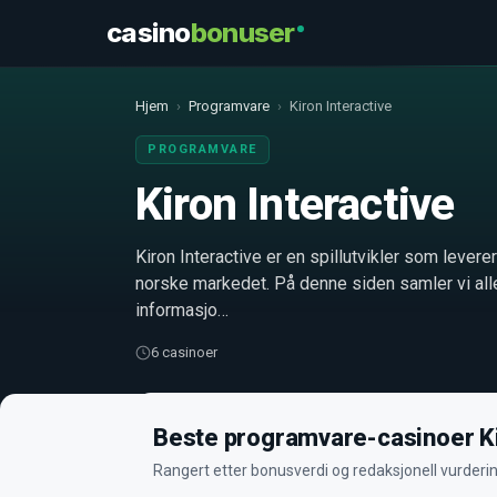
casino
bonuser
Hjem
›
Programvare
›
Kiron Interactive
PROGRAMVARE
Kiron Interactive
Kiron Interactive er en spillutvikler som leverer
norske markedet. På denne siden samler vi alle 
informasjo…
6 casinoer
Beste programvare-casinoer Ki
Rangert etter bonusverdi og redaksjonell vurdering