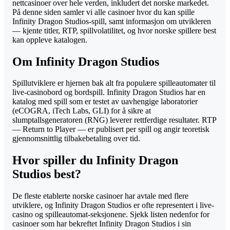
nettcasinoer over hele verden, inkludert det norske markedet.
På denne siden samler vi alle casinoer hvor du kan spille
Infinity Dragon Studios-spill, samt informasjon om utvikleren
— kjente titler, RTP, spillvolatilitet, og hvor norske spillere best
kan oppleve katalogen.
Om Infinity Dragon Studios
Spillutviklere er hjernen bak alt fra populære spilleautomater til
live-casinobord og bordspill. Infinity Dragon Studios har en
katalog med spill som er testet av uavhengige laboratorier
(eCOGRA, iTech Labs, GLI) for å sikre at
slumptallsgeneratoren (RNG) leverer rettferdige resultater. RTP
— Return to Player — er publisert per spill og angir teoretisk
gjennomsnittlig tilbakebetaling over tid.
Hvor spiller du Infinity Dragon
Studios best?
De fleste etablerte norske casinoer har avtale med flere
utviklere, og Infinity Dragon Studios er ofte representert i live-
casino og spilleautomat-seksjonene. Sjekk listen nedenfor for
casinoer som har bekreftet Infinity Dragon Studios i sin