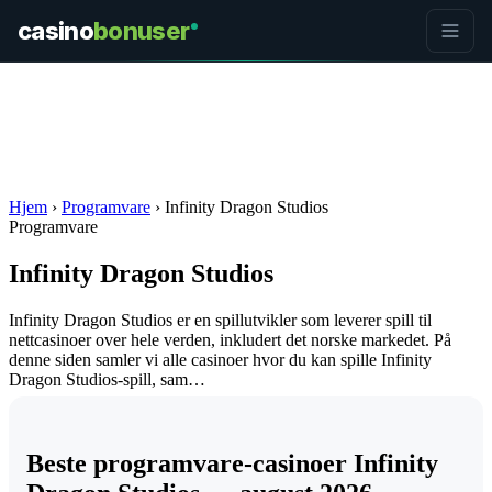
casino
bonuser
Hjem
›
Programvare
›
Infinity Dragon Studios
Programvare
Infinity Dragon Studios
Infinity Dragon Studios er en spillutvikler som leverer spill til
nettcasinoer over hele verden, inkludert det norske markedet. På
denne siden samler vi alle casinoer hvor du kan spille Infinity
Dragon Studios-spill, sam…
3 casinoer
Beste programvare-casinoer Infinity