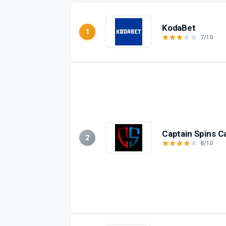
KodaBet
1
7/10
Captain Spins C
2
8/10