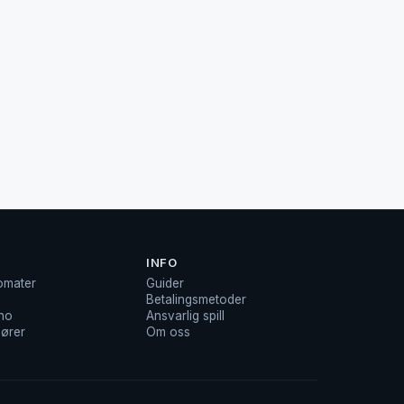
INFO
tomater
Guider
Betalingsmetoder
ino
Ansvarlig spill
ører
Om oss