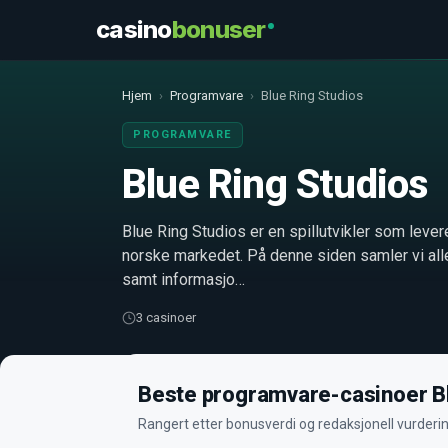
casino
bonuser
Hjem
›
Programvare
›
Blue Ring Studios
PROGRAMVARE
Blue Ring Studios
Blue Ring Studios er en spillutvikler som levere
norske markedet. På denne siden samler vi alle
samt informasjo…
3 casinoer
Beste programvare-casinoer Bl
Rangert etter bonusverdi og redaksjonell vurdering