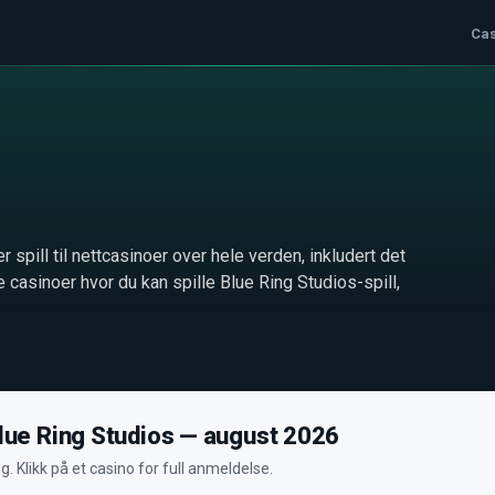
Cas
r spill til nettcasinoer over hele verden, inkludert det
 casinoer hvor du kan spille Blue Ring Studios-spill,
ue Ring Studios — august 2026
. Klikk på et casino for full anmeldelse.