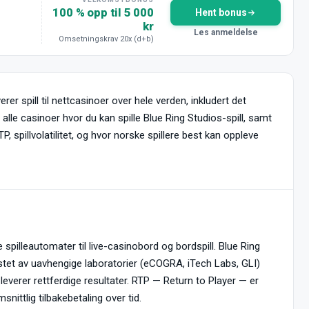
100 % opp til 5 000
Hent bonus
kr
Les anmeldelse
Omsetningskrav 20x (d+b)
erer spill til nettcasinoer over hele verden, inkludert det
lle casinoer hvor du kan spille Blue Ring Studios-spill, samt
P, spillvolatilitet, og hvor norske spillere best kan oppleve
e spilleautomater til live-casinobord og bordspill. Blue Ring
stet av uavhengige laboratorier (eCOGRA, iTech Labs, GLI)
leverer rettferdige resultater. RTP — Return to Player — er
snittlig tilbakebetaling over tid.