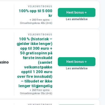
VELKOMSTBONUS
100% opp til 5 000
Hent bonus
kr
Les anmeldelse
+ 200 free spins ·
Omsetningskrav 40x (d+b)
VELKOMSTBONUS
100 % (historisk –
gjelder ikke lenger)
opp til 300 euro +
50 gratisspinn på
første innskudd
asino
Hent bonus
(samlet
velkomstpakke
Les anmeldelse
opptil 1 200 euro
over fire innskudd)
– tilbudet er ikke
lenger tilgjengelig
+ 260 free spins ·
Omsetningskrav 35x (d+b)
VELKOMSTBONUS