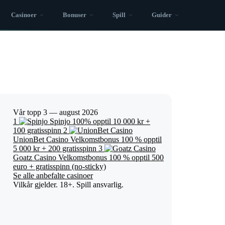
Casinoer
Bonuser
Spill
Guider
Vår topp 3 — august 2026
1
Spinjo
100% opptil 10 000 kr +
100 gratisspinn
2
UnionBet Casino
Velkomstbonus 100 % opptil
5 000 kr + 200 gratisspinn
3
Goatz Casino
Velkomstbonus 100 % opptil 500
euro + gratisspinn (no-sticky)
Se alle anbefalte casinoer
Vilkår gjelder. 18+. Spill ansvarlig.