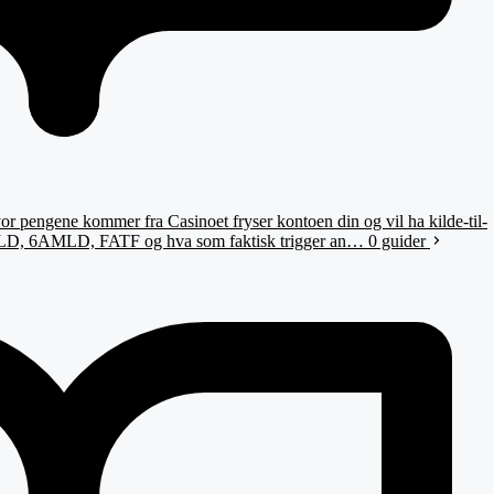
vor pengene kommer fra
Casinoet fryser kontoen din og vil ha kilde-til-
MLD, 6AMLD, FATF og hva som faktisk trigger an…
0 guider