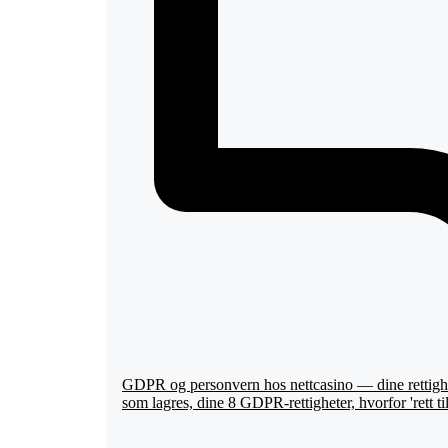
GDPR og personvern hos nettcasino — dine rettigh
som lagres, dine 8 GDPR-rettigheter, hvorfor 'rett t