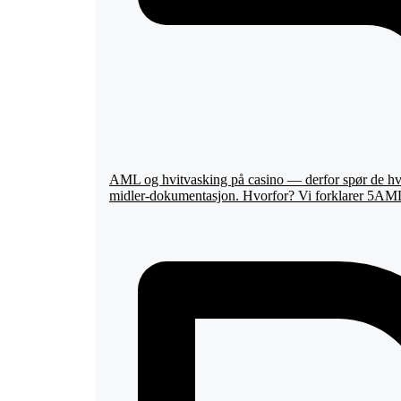
AML og hvitvasking på casino — derfor spør de h
midler-dokumentasjon. Hvorfor? Vi forklarer 5A