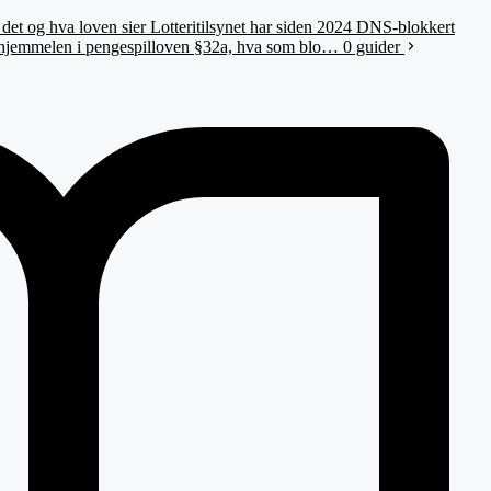
det og hva loven sier
Lotteritilsynet har siden 2024 DNS-blokkert
er hjemmelen i pengespilloven §32a, hva som blo…
0 guider