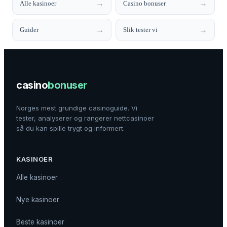
→
→
Alle kasinoer
Casino bonuser
→
→
Guider
Slik tester vi
casino
bonuser
Norges mest grundige casinoguide. Vi
tester, analyserer og rangerer nettcasinoer
så du kan spille trygt og informert.
KASINOER
Alle kasinoer
Nye kasinoer
Beste kasinoer