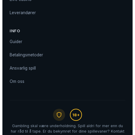
Leverandører
INFO
Guider
Betalingsmetoder
Ansvarlig spill
Om oss
18+
Gambling skal være underholdning. Spill aldri for mer enn du
har råd til å tape. Er du bekymret for dine spillevaner? Kontakt