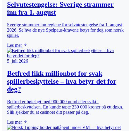
Selvutestengelse: Sverige strammer
inn fra 1. august
Sverige strammer inn reglene for selvutestengelse fra 1. august
2026. Se hva de nye Spelpaus-kravene betyr for deg som norsk
spiller.
Les mer
5. juli 2026
Betfred fikk millionbot for svak
spillerbeskyttelse – hva betyr det for
deg?
Betfred er bøtelagt med 900 000 pund etter svikt i
spillerbeskyttelsen. En kunde tapte 230 000 kroner på ett døgn.
Slik sjekker du at casinoet ditt passer på deg.
Les mer