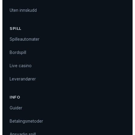
Uten innskudd
SPILL
Spilleautomater
Bordspill
Live casino
Leverandører
INFO
Guider
Betalingsmetoder
Ansvarlig spill