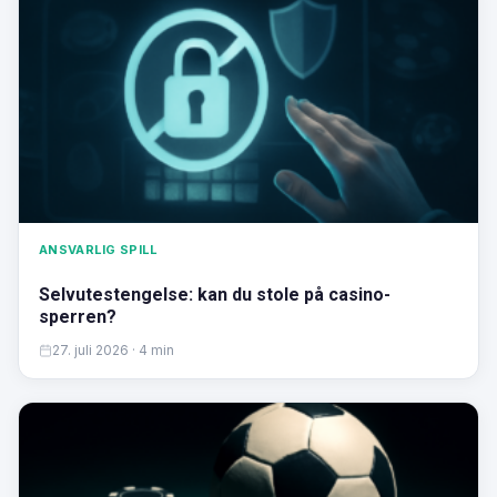
ANSVARLIG SPILL
Selvutestengelse: kan du stole på casino-
sperren?
27. juli 2026 · 4 min