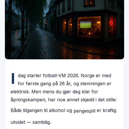
I
dag starter fotball-VM 2026. Norge er med
for første gang på 28 år, og stemningen er
elektrisk. Men mens du gjør deg klar for
åpningskampen, har noe annet skjedd i det stille:
Både tilgangen til alkohol og
er kraftig
pengespill
utvidet — samtidig.