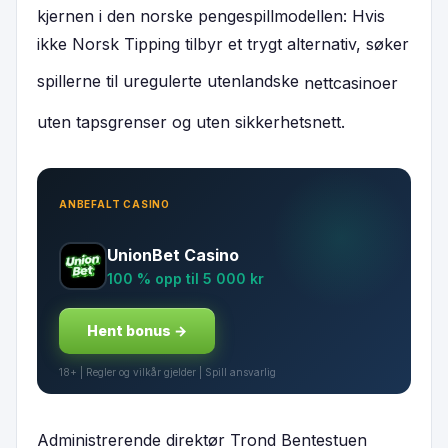
kjernen i den norske pengespillmodellen: Hvis
ikke Norsk Tipping tilbyr et trygt alternativ, søker
spillerne til uregulerte utenlandske
nettcasinoer
uten tapsgrenser og uten sikkerhetsnett.
ANBEFALT CASINO
UnionBet Casino
100 % opp til 5 000 kr
Hent bonus →
18+ | Regler og vilkår gjelder | Spill ansvarlig
Administrerende direktør Trond Bentestuen