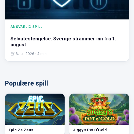
ANSVARLIG SPILL
Selvutestengelse: Sverige strammer inn fra 1.
august
16. juli 2026 · 4 min
Populære spill
Epic Ze Zeus
Jiggy’s Pot O’Gold