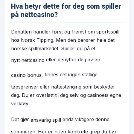
Hva betyr dette for deg som spiller
på nettcasino?
Debatten handler først og fremst om sportsspill
hos Norsk Tipping. Men den berører hele det
norske spillmarkedet. Spiller du på et
eller benytter deg av en
nytt nettcasino
, finnes det ingen statlige
casino bonus
tapsgrenser eller nattestenging som beskytter
deg. Du er overlatt til deg selv og casinoets egne
verktøy.
Det gjør
enda viktigere denne
ansvarlig spill
sommeren. Her er noen konkrete grep du bør