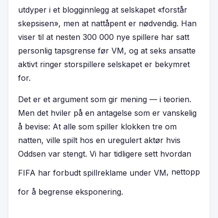
utdyper i et blogginnlegg at selskapet «forstår
skepsisen», men at nattåpent er nødvendig. Han
viser til at nesten 300 000 nye spillere har satt
personlig tapsgrense før VM, og at seks ansatte
aktivt ringer storspillere selskapet er bekymret
for.
Det er et argument som gir mening — i teorien.
Men det hviler på en antagelse som er vanskelig
å bevise: At alle som spiller klokken tre om
natten, ville spilt hos en uregulert aktør hvis
Oddsen var stengt. Vi har tidligere sett hvordan
, nettopp
FIFA har forbudt spillreklame under VM
for å begrense eksponering.