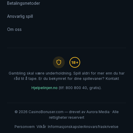
Betalingsmetoder
Ansvarlig spill
Om oss
18+
Gambling skal være underholdning. Spill aldri for mer enn du har
råd til å tape. Er du bekymret for dine spillevaner? Kontakt
Hjelpelinjen.no
(tlf: 800 800 40, gratis).
© 2026 CasinoBonuser.com — drevet av Aurora Media · Alle
rettigheter reservert
Personvern
Vilkår
Informasjonskapsler
Ansvarsfraskrivelse