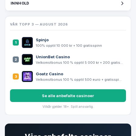
INNHOLD
VÅR TOPP 3 — AUGUST 2026
Spinjo
1
100% opptil 10 000 kr + 100 gratisspinn
UnionBet Casino
2
Velkomstbonus 100 % opptil 5 000 kr + 200 gratisspinn
Goatz Casino
3
Velkomstbonus 100 % opptil 500 euro + gratisspinn (no-sticky)
Se alle anbefalte casinoer
Vilkår gjelder. 18+. Spill ansvarlig.