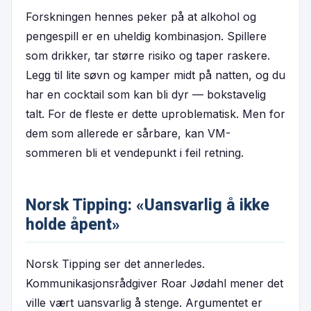
Forskningen hennes peker på at alkohol og
pengespill er en uheldig kombinasjon. Spillere
som drikker, tar større risiko og taper raskere.
Legg til lite søvn og kamper midt på natten, og du
har en cocktail som kan bli dyr — bokstavelig
talt. For de fleste er dette uproblematisk. Men for
dem som allerede er sårbare, kan VM-
sommeren bli et vendepunkt i feil retning.
Norsk Tipping: «Uansvarlig å ikke
holde åpent»
Norsk Tipping ser det annerledes.
Kommunikasjonsrådgiver Roar Jødahl mener det
ville vært uansvarlig å stenge. Argumentet er