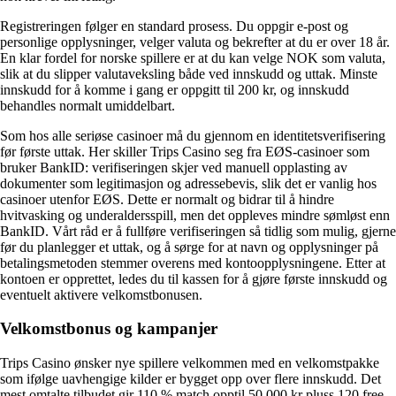
Registreringen følger en standard prosess. Du oppgir e-post og
personlige opplysninger, velger valuta og bekrefter at du er over 18 år.
En klar fordel for norske spillere er at du kan velge NOK som valuta,
slik at du slipper valutaveksling både ved innskudd og uttak. Minste
innskudd for å komme i gang er oppgitt til 200 kr, og innskudd
behandles normalt umiddelbart.
Som hos alle seriøse casinoer må du gjennom en identitetsverifisering
før første uttak. Her skiller Trips Casino seg fra EØS-casinoer som
bruker BankID: verifiseringen skjer ved manuell opplasting av
dokumenter som legitimasjon og adressebevis, slik det er vanlig hos
casinoer utenfor EØS. Dette er normalt og bidrar til å hindre
hvitvasking og underaldersspill, men det oppleves mindre sømløst enn
BankID. Vårt råd er å fullføre verifiseringen så tidlig som mulig, gjerne
før du planlegger et uttak, og å sørge for at navn og opplysninger på
betalingsmetoden stemmer overens med kontoopplysningene. Etter at
kontoen er opprettet, ledes du til kassen for å gjøre første innskudd og
eventuelt aktivere velkomstbonusen.
Velkomstbonus og kampanjer
Trips Casino ønsker nye spillere velkommen med en velkomstpakke
som ifølge uavhengige kilder er bygget opp over flere innskudd. Det
mest omtalte tilbudet gir 110 % match opptil 50 000 kr pluss 120 free