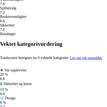
7.6
Spillutvalg
7.2
Brukervennlighet
6.6
Sikkerhet
7.0
Betalinger
Vektet kategorivurdering
Totalscoren beregnes fra 9 vektede kategorier.
Les om vår metodikk
★
Var opplevelse
20 %
6.8
🔒
Sikkerhet og lisens
10 %
6.6
🎨
Design
6 %
7.2