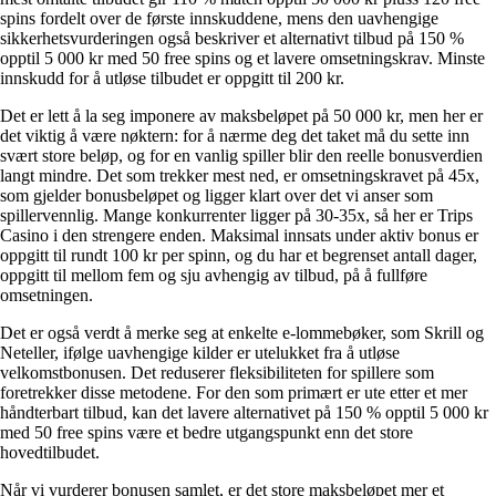
spins fordelt over de første innskuddene, mens den uavhengige
sikkerhetsvurderingen også beskriver et alternativt tilbud på 150 %
opptil 5 000 kr med 50 free spins og et lavere omsetningskrav. Minste
innskudd for å utløse tilbudet er oppgitt til 200 kr.
Det er lett å la seg imponere av maksbeløpet på 50 000 kr, men her er
det viktig å være nøktern: for å nærme deg det taket må du sette inn
svært store beløp, og for en vanlig spiller blir den reelle bonusverdien
langt mindre. Det som trekker mest ned, er omsetningskravet på 45x,
som gjelder bonusbeløpet og ligger klart over det vi anser som
spillervennlig. Mange konkurrenter ligger på 30-35x, så her er Trips
Casino i den strengere enden. Maksimal innsats under aktiv bonus er
oppgitt til rundt 100 kr per spinn, og du har et begrenset antall dager,
oppgitt til mellom fem og sju avhengig av tilbud, på å fullføre
omsetningen.
Det er også verdt å merke seg at enkelte e-lommebøker, som Skrill og
Neteller, ifølge uavhengige kilder er utelukket fra å utløse
velkomstbonusen. Det reduserer fleksibiliteten for spillere som
foretrekker disse metodene. For den som primært er ute etter et mer
håndterbart tilbud, kan det lavere alternativet på 150 % opptil 5 000 kr
med 50 free spins være et bedre utgangspunkt enn det store
hovedtilbudet.
Når vi vurderer bonusen samlet, er det store maksbeløpet mer et