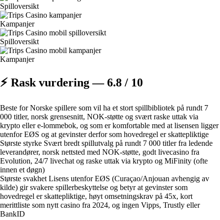
Spilloversikt
Kampanjer
Spilloversikt
Kampanjer
⚡ Rask vurdering —
6.8 / 10
Beste for
Norske spillere som vil ha et stort spillbibliotek på rundt 7
000 titler, norsk grensesnitt, NOK-støtte og svært raske uttak via
krypto eller e-lommebok, og som er komfortable med at lisensen ligger
utenfor EØS og at gevinster derfor som hovedregel er skattepliktige
Største styrke
Svært bredt spillutvalg på rundt 7 000 titler fra ledende
leverandører, norsk nettsted med NOK-støtte, godt livecasino fra
Evolution, 24/7 livechat og raske uttak via krypto og MiFinity (ofte
innen et døgn)
Største svakhet
Lisens utenfor EØS (Curaçao/Anjouan avhengig av
kilde) gir svakere spillerbeskyttelse og betyr at gevinster som
hovedregel er skattepliktige, høyt omsetningskrav på 45x, kort
merittliste som nytt casino fra 2024, og ingen Vipps, Trustly eller
BankID