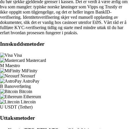
du bør sjekke gjeldende grenser i kassen. Det er verdt å være ærlig om
hva som mangler: typiske norske løsninger som Vipps og Trustly er
ikke oppgitt som tilgjengelige, og det er heller ingen BankID-
verifisering. Identitetsverifisering skjer ved manuell opplasting av
dokumenter, slik det er vanlig hos casinoer utenfor EØS. Vårt råd er å
fullføre KYC-verifisering tidlig og starte med mindre uttak til du har
erfart hvordan prosessen fungerer i praksis.
Innskuddsmetoder
Visa
Mastercard
M
Maestro
MiFinity
Neosurf
AstroPay
B
Banoverføring
Bitcoin
Ethereum
Litecoin
U
USDT (Tether)
Uttaksmetoder