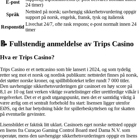
E-post
24 timer)
Nettsted på norsk; uavhengig sikkerhetsvurdering oppgir
Språk
support på norsk, engelsk, fransk, tysk og italiensk
Livechat 24/7, ofte rask respons; e-post normalt innen 24
Responstid
timer
📝
Fullstendig anmeldelse av Trips Casino
Hva er Trips Casino?
Trips Casino er et nettcasino som ble lansert i 2024, og som tydelig
retter seg mot et norsk og nordisk publikum: nettstedet finnes på norsk,
det støtter norske kroner, og spillbiblioteket teller rundt 7 000 titler.
Den uavhengige sikkerhetsvurderingen gir casinoet en høy score på
8,1 av 10 og fant verken viktige svartelistinger eller urettferdige vilkår i
regelverket. Det er et godt utgangspunkt, men det er samtidig viktig å
være ærlig om et sentralt forbehold fra start: lisensen ligger utenfor
EØS, og det har betydning både for spillerbeskyttelsen og for skatten
på eventuelle gevinster.
Lisensbildet er faktisk litt uklart. Casinoets eget norske nettsted oppgir
en lisens fra Curaçao Gaming Control Board med Dama N.V. som
operatør, mens den uavhengige sikkerhetsvurderingen oppgir en lisens