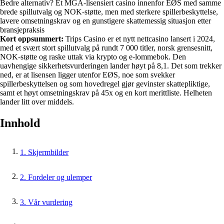
Bedre alternativ?
Et MGA-lisensiert casino innenfor EØS med samme
brede spillutvalg og NOK-støtte, men med sterkere spillerbeskyttelse,
lavere omsetningskrav og en gunstigere skattemessig situasjon etter
bransjepraksis
Kort oppsummert:
Trips Casino er et nytt nettcasino lansert i 2024,
med et svært stort spillutvalg på rundt 7 000 titler, norsk grensesnitt,
NOK-støtte og raske uttak via krypto og e-lommebok. Den
uavhengige sikkerhetsvurderingen lander høyt på 8,1. Det som trekker
ned, er at lisensen ligger utenfor EØS, noe som svekker
spillerbeskyttelsen og som hovedregel gjør gevinster skattepliktige,
samt et høyt omsetningskrav på 45x og en kort merittliste. Helheten
lander litt over middels.
Innhold
1.
Skjermbilder
2.
Fordeler og ulemper
3.
Vår vurdering