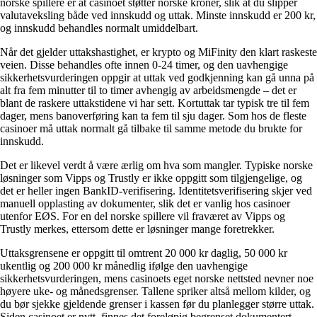
norske spillere er at casinoet støtter norske kroner, slik at du slipper
valutaveksling både ved innskudd og uttak. Minste innskudd er 200 kr,
og innskudd behandles normalt umiddelbart.
Når det gjelder uttakshastighet, er krypto og MiFinity den klart raskeste
veien. Disse behandles ofte innen 0-24 timer, og den uavhengige
sikkerhetsvurderingen oppgir at uttak ved godkjenning kan gå unna på
alt fra fem minutter til to timer avhengig av arbeidsmengde – det er
blant de raskere uttakstidene vi har sett. Kortuttak tar typisk tre til fem
dager, mens banoverføring kan ta fem til sju dager. Som hos de fleste
casinoer må uttak normalt gå tilbake til samme metode du brukte for
innskudd.
Det er likevel verdt å være ærlig om hva som mangler. Typiske norske
løsninger som Vipps og Trustly er ikke oppgitt som tilgjengelige, og
det er heller ingen BankID-verifisering. Identitetsverifisering skjer ved
manuell opplasting av dokumenter, slik det er vanlig hos casinoer
utenfor EØS. For en del norske spillere vil fraværet av Vipps og
Trustly merkes, ettersom dette er løsninger mange foretrekker.
Uttaksgrensene er oppgitt til omtrent 20 000 kr daglig, 50 000 kr
ukentlig og 200 000 kr månedlig ifølge den uavhengige
sikkerhetsvurderingen, mens casinoets eget norske nettsted nevner noe
høyere uke- og månedsgrenser. Tallene spriker altså mellom kilder, og
du bør sjekke gjeldende grenser i kassen før du planlegger større uttak.
Siden casinoet er nytt, finnes det foreløpig begrenset dokumentert