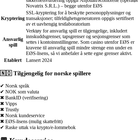
sikkerhetsvurdering oppgir Anjouan/Komorene (operatør
Novatrix S.R.L.) – begge utenfor EØS
SSL-kryptering for å beskytte personopplysninger og
Kryptering
transaksjoner; tilfeldighetsgeneratoren oppgis sertifisert
av et uavhengig testlaboratorium
Verktøy for ansvarlig spill er tilgjengelige, inkludert
innskuddsgrenser, tapsgrenser og sesjonsgrenser som
Ansvarlig
settes i kontoinnstillingene. Som casino utenfor EØS er
spill
kravene til ansvarlig spill mindre strenge enn under en
EØS-lisens, så vi anbefaler å sette egne grenser aktivt.
Etablert
Lansert 2024
🇳🇴 Tilgjengelig for norske spillere
✔
Norsk språk
✔
NOK som valuta
✖
BankID (verifisering)
✖
Vipps
✖
Trustly
✖
Norsk kundeservice
✖
EØS-lisens (mulig skattefritt)
✔
Raske uttak via krypto/e-lommebok