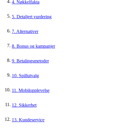
4.
Nøkkelfakta
5.
Detaljert vurdering
7.
Alternativer
8.
Bonus og kampanjer
9.
Betalingsmetoder
10.
Spillutvalg
11.
Mobilopplevelse
12.
Sikkerhet
13.
Kundeservice