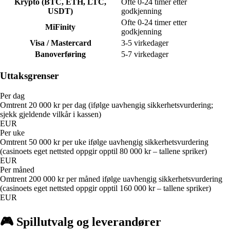
Krypto (BTC, ETH, LTC,
Ofte 0-24 timer etter
USDT)
godkjenning
Ofte 0-24 timer etter
MiFinity
godkjenning
Visa / Mastercard
3-5 virkedager
Banoverføring
5-7 virkedager
Uttaksgrenser
Per dag
Omtrent 20 000 kr per dag (ifølge uavhengig sikkerhetsvurdering;
sjekk gjeldende vilkår i kassen)
EUR
Per uke
Omtrent 50 000 kr per uke ifølge uavhengig sikkerhetsvurdering
(casinoets eget nettsted oppgir opptil 80 000 kr – tallene spriker)
EUR
Per måned
Omtrent 200 000 kr per måned ifølge uavhengig sikkerhetsvurdering
(casinoets eget nettsted oppgir opptil 160 000 kr – tallene spriker)
EUR
🎮
Spillutvalg og leverandører