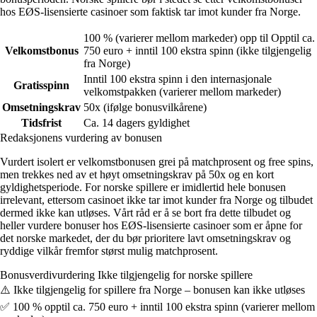
hos EØS-lisensierte casinoer som faktisk tar imot kunder fra Norge.
100 % (varierer mellom markeder) opp til Opptil ca.
Velkomstbonus
750 euro + inntil 100 ekstra spinn (ikke tilgjengelig
fra Norge)
Inntil 100 ekstra spinn i den internasjonale
Gratisspinn
velkomstpakken (varierer mellom markeder)
Omsetningskrav
50x (ifølge bonusvilkårene)
Tidsfrist
Ca. 14 dagers gyldighet
Redaksjonens vurdering av bonusen
Vurdert isolert er velkomstbonusen grei på matchprosent og free spins,
men trekkes ned av et høyt omsetningskrav på 50x og en kort
gyldighetsperiode. For norske spillere er imidlertid hele bonusen
irrelevant, ettersom casinoet ikke tar imot kunder fra Norge og tilbudet
dermed ikke kan utløses. Vårt råd er å se bort fra dette tilbudet og
heller vurdere bonuser hos EØS-lisensierte casinoer som er åpne for
det norske markedet, der du bør prioritere lavt omsetningskrav og
ryddige vilkår fremfor størst mulig matchprosent.
Bonusverdivurdering
Ikke tilgjengelig for norske spillere
⚠️
Ikke tilgjengelig for spillere fra Norge – bonusen kan ikke utløses
✅
100 % opptil ca. 750 euro + inntil 100 ekstra spinn (varierer mellom