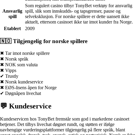
Som regulert casino tilbyr TonyBet verktøy for ansvarlig
Ansvarlig
spill, slik som innskudds- og tapsgrenser, pause og
spill
selveksklusjon. For norske spillere er dette uansett ikke
aktuelt, ettersom casinoet ikke tar imot kunder fra Norge.
Etablert
2009
🇳🇴 Tilgjengelig for norske spillere
✖
Tar imot norske spillere
✖
Norsk språk
✖
NOK som valuta
✖
Vipps
✔
Trustly
✖
Norsk kundeservice
✖
EØS-lisens åpen for Norge
✔
Døgnåpen livechat
💬
Kundeservice
Kundeservicen hos TonyBet fremstår som god i markedene casinoet
betjener. Det tilbys livechat døgnet rundt, og støtten er ifølge
uavhengige vurderingsplattformer tilgjengelig på flere språk, blant