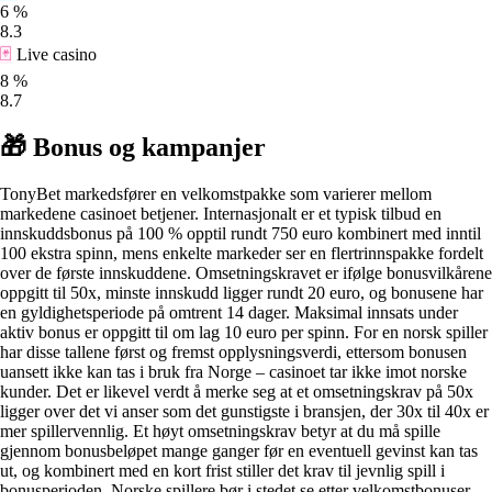
6 %
8.3
🃏
Live casino
8 %
8.7
🎁
Bonus og kampanjer
TonyBet markedsfører en velkomstpakke som varierer mellom
markedene casinoet betjener. Internasjonalt er et typisk tilbud en
innskuddsbonus på 100 % opptil rundt 750 euro kombinert med inntil
100 ekstra spinn, mens enkelte markeder ser en flertrinnspakke fordelt
over de første innskuddene. Omsetningskravet er ifølge bonusvilkårene
oppgitt til 50x, minste innskudd ligger rundt 20 euro, og bonusene har
en gyldighetsperiode på omtrent 14 dager. Maksimal innsats under
aktiv bonus er oppgitt til om lag 10 euro per spinn. For en norsk spiller
har disse tallene først og fremst opplysningsverdi, ettersom bonusen
uansett ikke kan tas i bruk fra Norge – casinoet tar ikke imot norske
kunder. Det er likevel verdt å merke seg at et omsetningskrav på 50x
ligger over det vi anser som det gunstigste i bransjen, der 30x til 40x er
mer spillervennlig. Et høyt omsetningskrav betyr at du må spille
gjennom bonusbeløpet mange ganger før en eventuell gevinst kan tas
ut, og kombinert med en kort frist stiller det krav til jevnlig spill i
bonusperioden. Norske spillere bør i stedet se etter velkomstbonuser