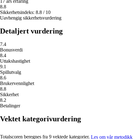
17 års erfaring
8.8
Sikkerhetsindeks: 8.8 / 10
Uavhengig sikkerhetsvurdering
Detaljert vurdering
7.4
Bonusverdi
8.4
Uttakshastighet
9.1
Spillutvalg
8.6
Brukervennlighet
8.8
Sikkerhet
8.2
Betalinger
Vektet kategorivurdering
Totalscoren beregnes fra 9 vektede kategorier.
Les om vår metodikk