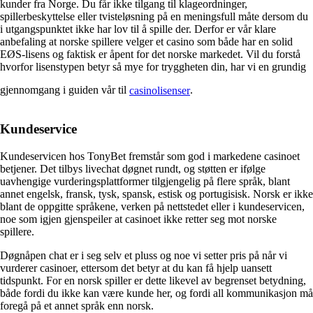
kunder fra Norge. Du får ikke tilgang til klageordninger,
spillerbeskyttelse eller tvisteløsning på en meningsfull måte dersom du
i utgangspunktet ikke har lov til å spille der. Derfor er vår klare
anbefaling at norske spillere velger et casino som både har en solid
EØS-lisens og faktisk er åpent for det norske markedet. Vil du forstå
hvorfor lisenstypen betyr så mye for tryggheten din, har vi en grundig
gjennomgang i guiden vår til
.
casinolisenser
Kundeservice
Kundeservicen hos TonyBet fremstår som god i markedene casinoet
betjener. Det tilbys livechat døgnet rundt, og støtten er ifølge
uavhengige vurderingsplattformer tilgjengelig på flere språk, blant
annet engelsk, fransk, tysk, spansk, estisk og portugisisk. Norsk er ikke
blant de oppgitte språkene, verken på nettstedet eller i kundeservicen,
noe som igjen gjenspeiler at casinoet ikke retter seg mot norske
spillere.
Døgnåpen chat er i seg selv et pluss og noe vi setter pris på når vi
vurderer casinoer, ettersom det betyr at du kan få hjelp uansett
tidspunkt. For en norsk spiller er dette likevel av begrenset betydning,
både fordi du ikke kan være kunde her, og fordi all kommunikasjon må
foregå på et annet språk enn norsk.