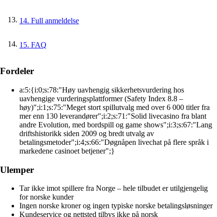
14.
Full anmeldelse
15.
FAQ
Fordeler
a:5:{i:0;s:78:"Høy uavhengig sikkerhetsvurdering hos
uavhengige vurderingsplattformer (Safety Index 8.8 –
høy)";i:1;s:75:"Meget stort spillutvalg med over 6 000 titler fra
mer enn 130 leverandører";i:2;s:71:"Solid livecasino fra blant
andre Evolution, med bordspill og game shows";i:3;s:67:"Lang
driftshistorikk siden 2009 og bredt utvalg av
betalingsmetoder";i:4;s:66:"Døgnåpen livechat på flere språk i
markedene casinoet betjener";}
Ulemper
Tar ikke imot spillere fra Norge – hele tilbudet er utilgjengelig
for norske kunder
Ingen norske kroner og ingen typiske norske betalingsløsninger
Kundeservice og nettsted tilbys ikke på norsk