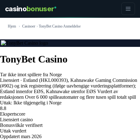
casino
bonuser
Hjem
›
Casinoer
›
TonyBet Casino Anmeldelse
TonyBet Casino
Tar ikke imot spillere fra Norge
Lisensiert · Estland (HKL000393), Kahnawake Gaming Commission
(#902) og irsk registrering (ifølge uavhengige vurderingsplattformer);
Estland innenfor EØS, Kahnawake utenfor EØS
Vurdert av
redaksjonen
Over 6 000 spilleautomater og flere tusen spill totalt spill
Uttak: Ikke tilgjengelig i Norge
8.8
Ekspertscore
Lisensiert casino
Bonusvilkår verifisert
Uttak vurdert
Oppdatert mars 2026