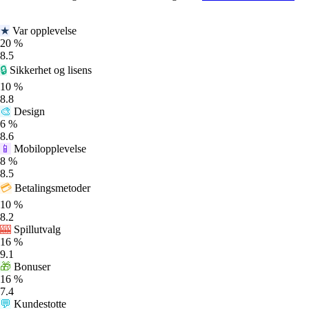
★
Var opplevelse
20 %
8.5
🔒
Sikkerhet og lisens
10 %
8.8
🎨
Design
6 %
8.6
📱
Mobilopplevelse
8 %
8.5
💳
Betalingsmetoder
10 %
8.2
🎰
Spillutvalg
16 %
9.1
🎁
Bonuser
16 %
7.4
💬
Kundestotte