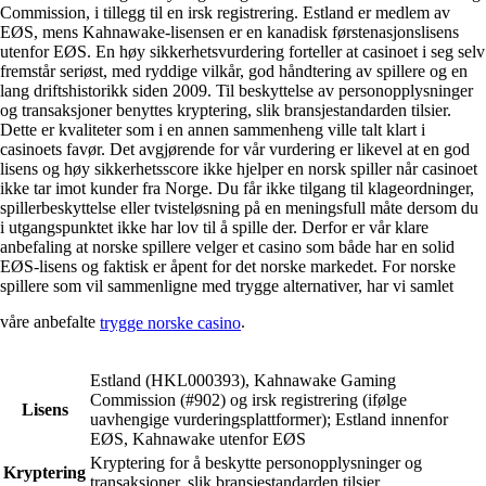
Commission, i tillegg til en irsk registrering. Estland er medlem av
EØS, mens Kahnawake-lisensen er en kanadisk førstenasjonslisens
utenfor EØS. En høy sikkerhetsvurdering forteller at casinoet i seg selv
fremstår seriøst, med ryddige vilkår, god håndtering av spillere og en
lang driftshistorikk siden 2009. Til beskyttelse av personopplysninger
og transaksjoner benyttes kryptering, slik bransjestandarden tilsier.
Dette er kvaliteter som i en annen sammenheng ville talt klart i
casinoets favør. Det avgjørende for vår vurdering er likevel at en god
lisens og høy sikkerhetsscore ikke hjelper en norsk spiller når casinoet
ikke tar imot kunder fra Norge. Du får ikke tilgang til klageordninger,
spillerbeskyttelse eller tvisteløsning på en meningsfull måte dersom du
i utgangspunktet ikke har lov til å spille der. Derfor er vår klare
anbefaling at norske spillere velger et casino som både har en solid
EØS-lisens og faktisk er åpent for det norske markedet. For norske
spillere som vil sammenligne med trygge alternativer, har vi samlet
våre anbefalte
.
trygge norske casino
Estland (HKL000393), Kahnawake Gaming
Commission (#902) og irsk registrering (ifølge
Lisens
uavhengige vurderingsplattformer); Estland innenfor
EØS, Kahnawake utenfor EØS
Kryptering for å beskytte personopplysninger og
Kryptering
transaksjoner, slik bransjestandarden tilsier