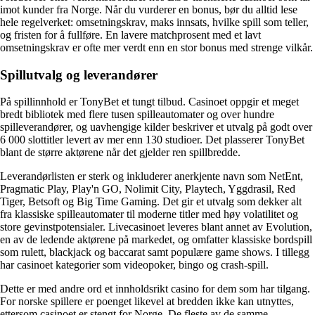
imot kunder fra Norge. Når du vurderer en bonus, bør du alltid lese
hele regelverket: omsetningskrav, maks innsats, hvilke spill som teller,
og fristen for å fullføre. En lavere matchprosent med et lavt
omsetningskrav er ofte mer verdt enn en stor bonus med strenge vilkår.
Spillutvalg og leverandører
På spillinnhold er TonyBet et tungt tilbud. Casinoet oppgir et meget
bredt bibliotek med flere tusen spilleautomater og over hundre
spilleverandører, og uavhengige kilder beskriver et utvalg på godt over
6 000 slottitler levert av mer enn 130 studioer. Det plasserer TonyBet
blant de større aktørene når det gjelder ren spillbredde.
Leverandørlisten er sterk og inkluderer anerkjente navn som NetEnt,
Pragmatic Play, Play'n GO, Nolimit City, Playtech, Yggdrasil, Red
Tiger, Betsoft og Big Time Gaming. Det gir et utvalg som dekker alt
fra klassiske spilleautomater til moderne titler med høy volatilitet og
store gevinstpotensialer. Livecasinoet leveres blant annet av Evolution,
en av de ledende aktørene på markedet, og omfatter klassiske bordspill
som rulett, blackjack og baccarat samt populære game shows. I tillegg
har casinoet kategorier som videopoker, bingo og crash-spill.
Dette er med andre ord et innholdsrikt casino for dem som har tilgang.
For norske spillere er poenget likevel at bredden ikke kan utnyttes,
ettersom casinoet er stengt for Norge. De fleste av de samme