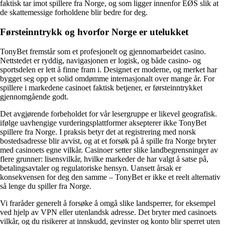
faktisk tar imot spillere fra Norge, og som ligger innenfor EØS slik at
de skattemessige forholdene blir bedre for deg.
Førsteinntrykk og hvorfor Norge er utelukket
TonyBet fremstår som et profesjonelt og gjennomarbeidet casino.
Nettstedet er ryddig, navigasjonen er logisk, og både casino- og
sportsdelen er lett å finne fram i. Designet er moderne, og merket har
bygget seg opp et solid omdømme internasjonalt over mange år. For
spillere i markedene casinoet faktisk betjener, er førsteinntrykket
gjennomgående godt.
Det avgjørende forbeholdet for vår lesergruppe er likevel geografisk.
ifølge uavhengige vurderingsplattformer aksepterer ikke TonyBet
spillere fra Norge. I praksis betyr det at registrering med norsk
bostedsadresse blir avvist, og at et forsøk på å spille fra Norge bryter
med casinoets egne vilkår. Casinoer setter slike landbegrensninger av
flere grunner: lisensvilkår, hvilke markeder de har valgt å satse på,
betalingsavtaler og regulatoriske hensyn. Uansett årsak er
konsekvensen for deg den samme – TonyBet er ikke et reelt alternativ
så lenge du spiller fra Norge.
Vi fraråder generelt å forsøke å omgå slike landsperrer, for eksempel
ved hjelp av VPN eller utenlandsk adresse. Det bryter med casinoets
vilkår, og du risikerer at innskudd, gevinster og konto blir sperret uten