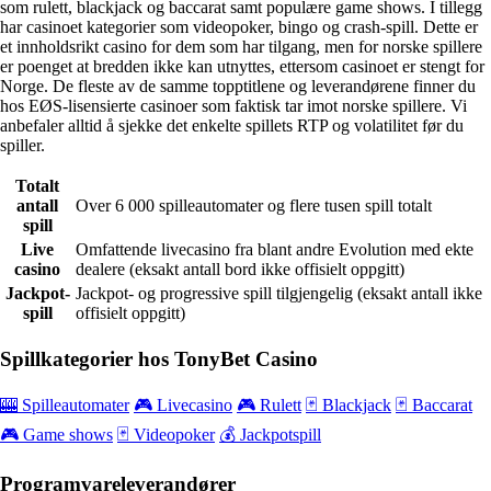
som rulett, blackjack og baccarat samt populære game shows. I tillegg
har casinoet kategorier som videopoker, bingo og crash-spill. Dette er
et innholdsrikt casino for dem som har tilgang, men for norske spillere
er poenget at bredden ikke kan utnyttes, ettersom casinoet er stengt for
Norge. De fleste av de samme topptitlene og leverandørene finner du
hos EØS-lisensierte casinoer som faktisk tar imot norske spillere. Vi
anbefaler alltid å sjekke det enkelte spillets RTP og volatilitet før du
spiller.
Totalt
antall
Over 6 000 spilleautomater og flere tusen spill totalt
spill
Live
Omfattende livecasino fra blant andre Evolution med ekte
casino
dealere (eksakt antall bord ikke offisielt oppgitt)
Jackpot-
Jackpot- og progressive spill tilgjengelig (eksakt antall ikke
spill
offisielt oppgitt)
Spillkategorier hos TonyBet Casino
🎰 Spilleautomater
🎮 Livecasino
🎮 Rulett
🃏 Blackjack
🃏 Baccarat
🎮 Game shows
🃏 Videopoker
💰 Jackpotspill
Programvareleverandører