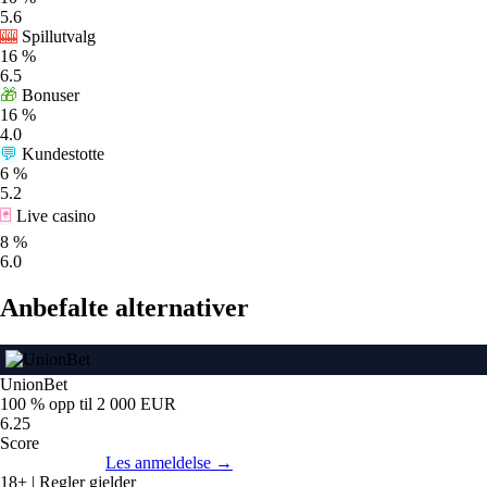
5.6
🎰
Spillutvalg
16 %
6.5
🎁
Bonuser
16 %
4.0
💬
Kundestotte
6 %
5.2
🃏
Live casino
8 %
6.0
Anbefalte alternativer
UnionBet
100 % opp til 2 000 EUR
6.25
Score
Hent bonus →
Les anmeldelse →
18+ | Regler gjelder