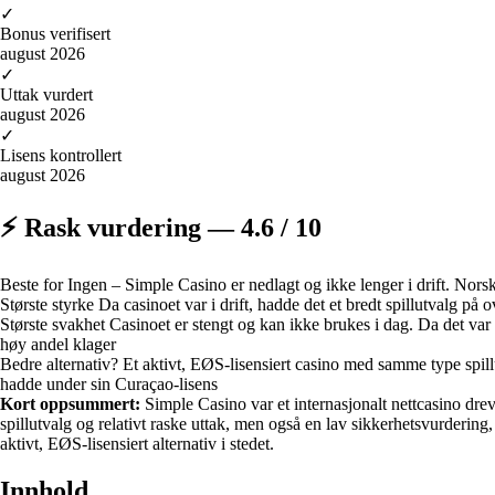
✓
Bonus verifisert
august 2026
✓
Uttak vurdert
august 2026
✓
Lisens kontrollert
august 2026
⚡ Rask vurdering —
4.6 / 10
Beste for
Ingen – Simple Casino er nedlagt og ikke lenger i drift. Norske
Største styrke
Da casinoet var i drift, hadde det et bredt spillutvalg på
Største svakhet
Casinoet er stengt og kan ikke brukes i dag. Da det var
høy andel klager
Bedre alternativ?
Et aktivt, EØS-lisensiert casino med samme type spill
hadde under sin Curaçao-lisens
Kort oppsummert:
Simple Casino var et internasjonalt nettcasino drev
spillutvalg og relativt raske uttak, men også en lav sikkerhetsvurdering
aktivt, EØS-lisensiert alternativ i stedet.
Innhold