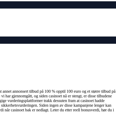
 annet annonsert tilbud på 100 % opptil 100 euro og et større tilbud på
 har gjennomgått, og siden casinoet nå er stengt, er disse tilbudene
ngige vurderingsplattformer trakk dessuten fram at casinoet hadde
ave sikkerhetsvurderingen. Siden ingen av disse kampanjene lenger kan
di når casinoet bak er nedlagt. Leter du etter reell bonusverdi, bør du i