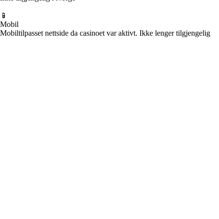
📱
Mobil
Mobiltilpasset nettside da casinoet var aktivt. Ikke lenger tilgjengelig