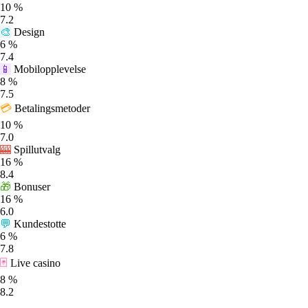
10 %
7.2
🎨
Design
6 %
7.4
📱
Mobilopplevelse
8 %
7.5
💳
Betalingsmetoder
10 %
7.0
🎰
Spillutvalg
16 %
8.4
🎁
Bonuser
16 %
6.0
💬
Kundestotte
6 %
7.8
🃏
Live casino
8 %
8.2