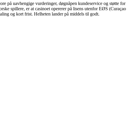
sscore på uavhengige vurderinger, døgnåpen kundeservice og støtte for
rske spillere, er at casinoet opererer på lisens utenfor EØS (Curaçao
ing og kort frist. Helheten lander på middels til godt.