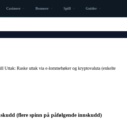
Casinoer
Bonuser
Spill
Guider
ill
Uttak: Raske uttak via e-lommebøker og kryptovaluta (enkelte
nnskudd (flere spinn på påfølgende innskudd)