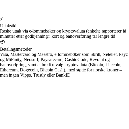
⚡
Uttakstid
Raske uttak via e-lommebøker og kryptovaluta (enkelte rapporterer få
minutter etter godkjenning); kort og banoverføring tar lengre tid
💳
Betalingsmetoder
Visa, Mastercard og Maestro, e-lommebøker som Skrill, Neteller, Payz
og MiFinity, Neosurf, Paysafecard, CashtoCode, Revolut og
banoverføring, samt et bredt utvalg kryptovaluta (Bitcoin, Litecoin,
Ethereum, Dogecoin, Bitcoin Cash), med støtte for norske kroner –
men ingen Vipps, Trustly eller BankID