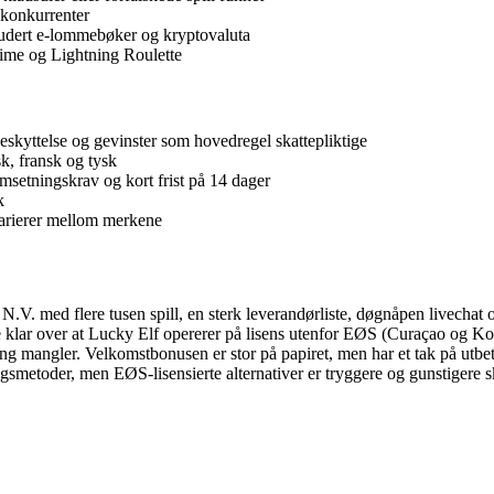
 konkurrenter
kludert e-lommebøker og kryptovaluta
Time og Lightning Roulette
skyttelse og gevinster som hovedregel skattepliktige
k, fransk og tysk
msetningskrav og kort frist på 14 dager
k
 varierer mellom merkene
n N.V. med flere tusen spill, en sterk leverandørliste, døgnåpen livechat
ære klar over at Lucky Elf opererer på lisens utenfor EØS (Curaçao og Ko
g mangler. Velkomstbonusen er stor på papiret, men har et tak på utbet
ngsmetoder, men EØS-lisensierte alternativer er tryggere og gunstigere s