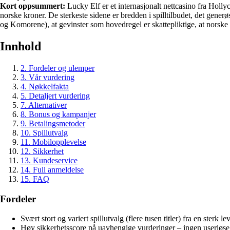
Kort oppsummert:
Lucky Elf er et internasjonalt nettcasino fra Holly
norske kroner. De sterkeste sidene er bredden i spilltilbudet, det gene
og Komorene), at gevinster som hovedregel er skattepliktige, at norske 
Innhold
2.
Fordeler og ulemper
3.
Vår vurdering
4.
Nøkkelfakta
5.
Detaljert vurdering
7.
Alternativer
8.
Bonus og kampanjer
9.
Betalingsmetoder
10.
Spillutvalg
11.
Mobilopplevelse
12.
Sikkerhet
13.
Kundeservice
14.
Full anmeldelse
15.
FAQ
Fordeler
Svært stort og variert spillutvalg (flere tusen titler) fra en sterk le
Høy sikkerhetsscore på uavhengige vurderinger – ingen useriøse k