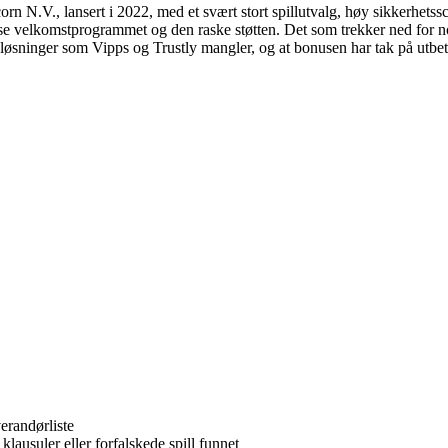
corn N.V., lansert i 2022, med et svært stort spillutvalg, høy sikkerhet
røse velkomstprogrammet og den raske støtten. Det som trekker ned for no
løsninger som Vipps og Trustly mangler, og at bonusen har tak på utbetal
verandørliste
lausuler eller forfalskede spill funnet