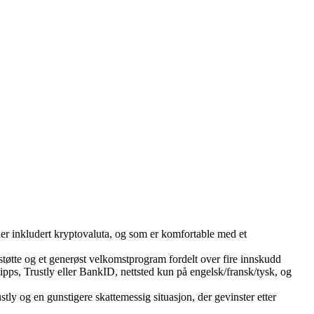
oder inkludert kryptovaluta, og som er komfortable med et
støtte og et generøst velkomstprogram fordelt over fire innskudd
pps, Trustly eller BankID, nettsted kun på engelsk/fransk/tysk, og
ly og en gunstigere skattemessig situasjon, der gevinster etter