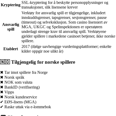
SSL-kryptering for å beskytte personopplysninger og
Kryptering
transaksjoner, slik lisensene krever
Verktøy for ansvarlig spill er tilgjengelige, inkludert
innskuddsgrenser, tapsgrenser, sesjonsgrenser, pause
(timeout) og selveksklusjon. Som casino lisensiert av
Ansvarlig
MGA, UKGC og Spelinspektionen er operatøren
spill
underlagt strenge krav til ansvarlig spill. Verktøyene
gjelder spillere i markedene casinoet betjener, ikke norske
spillere.
2017 (ifølge uavhengige vurderingsplattformer; enkelte
Etablert
kilder oppgir noe ulikt år)
🇳🇴 Tilgjengelig for norske spillere
✖
Tar imot spillere fra Norge
✖
Norsk språk
✖
NOK som valuta
✖
BankID (verifisering)
✖
Vipps
✖
Norsk kundeservice
✔
EØS-lisens (MGA)
✔
Raske uttak via e-lommebok