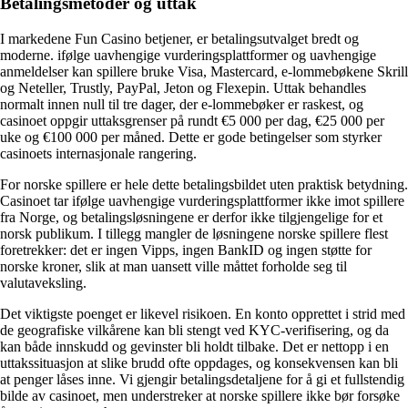
Betalingsmetoder og uttak
I markedene Fun Casino betjener, er betalingsutvalget bredt og
moderne. ifølge uavhengige vurderingsplattformer og uavhengige
anmeldelser kan spillere bruke Visa, Mastercard, e-lommebøkene Skrill
og Neteller, Trustly, PayPal, Jeton og Flexepin. Uttak behandles
normalt innen null til tre dager, der e-lommebøker er raskest, og
casinoet oppgir uttaksgrenser på rundt €5 000 per dag, €25 000 per
uke og €100 000 per måned. Dette er gode betingelser som styrker
casinoets internasjonale rangering.
For norske spillere er hele dette betalingsbildet uten praktisk betydning.
Casinoet tar ifølge uavhengige vurderingsplattformer ikke imot spillere
fra Norge, og betalingsløsningene er derfor ikke tilgjengelige for et
norsk publikum. I tillegg mangler de løsningene norske spillere flest
foretrekker: det er ingen Vipps, ingen BankID og ingen støtte for
norske kroner, slik at man uansett ville måttet forholde seg til
valutaveksling.
Det viktigste poenget er likevel risikoen. En konto opprettet i strid med
de geografiske vilkårene kan bli stengt ved KYC-verifisering, og da
kan både innskudd og gevinster bli holdt tilbake. Det er nettopp i en
uttakssituasjon at slike brudd ofte oppdages, og konsekvensen kan bli
at penger låses inne. Vi gjengir betalingsdetaljene for å gi et fullstendig
bilde av casinoet, men understreker at norske spillere ikke bør forsøke