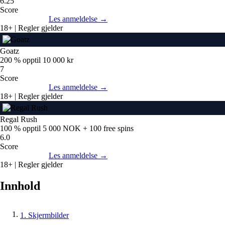
6.25
Score
Hent bonus →
Les anmeldelse →
18+ | Regler gjelder
Goatz
200 % opptil 10 000 kr
7
Score
Hent bonus →
Les anmeldelse →
18+ | Regler gjelder
Regal Rush
100 % opptil 5 000 NOK + 100 free spins
6.0
Score
Hent bonus →
Les anmeldelse →
18+ | Regler gjelder
Innhold
1.
Skjermbilder