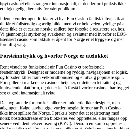
høyt casinoet ellers rangerer internasjonalt, er det derfor i praksis ikke
et tilgjengelig alternativ for vårt publikum.
I denne vurderingen forklarer vi hva Fun Casino faktisk tilbyr, slik at
du får et fullstendig og ærlig bilde, men vi er hele veien tydelige på at
dette ikke er et casino norske spillere bør forsøke å registrere seg hos.
Vi gjennomgår styrker og svakheter, og avslutter med hvorfor et EØS-
lisensiert casino som faktisk er åpent for Norge er et tryggere og mer
fornuftig valg.
Førsteinntrykk og hvorfor Norge er utelukket
Rent visuelt og funksjonelt gir Fun Casino et profesjonelt
førsteinntrykk. Designet er moderne og ryddig, navigasjonen er logisk,
og forsiden løfter fram velkomstbonusen og et utvalg populære spill.
For spillere i markedene casinoet betjener, er dette en lettfattelig og
innbydende plattform, og det er lett å forstå hvorfor casinoet har bygget
seg et godt internasjonalt rykte.
Det avgjørende for norske spillere er imidlertid ikke designet, men
adgangen. ifølge uavhengige vurderingsplattformer tar Fun Casino
ikke imot spillere fra Norge. I praksis betyr det at registrering med
norsk bostedsadresse enten blokkeres ved opprettelse, eller fanges opp
senere ved identitetsverifisering (KYC). Dersom en konto opprettes i
strid med disse vilkårene, risikerer spilleren at både bonus, innskudd og