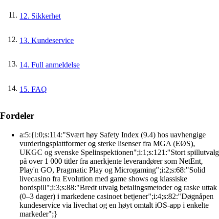
12.
Sikkerhet
13.
Kundeservice
14.
Full anmeldelse
15.
FAQ
Fordeler
a:5:{i:0;s:114:"Svært høy Safety Index (9.4) hos uavhengige
vurderingsplattformer og sterke lisenser fra MGA (EØS),
UKGC og svenske Spelinspektionen";i:1;s:121:"Stort spillutvalg
på over 1 000 titler fra anerkjente leverandører som NetEnt,
Play'n GO, Pragmatic Play og Microgaming";i:2;s:68:"Solid
livecasino fra Evolution med game shows og klassiske
bordspill";i:3;s:88:"Bredt utvalg betalingsmetoder og raske uttak
(0–3 dager) i markedene casinoet betjener";i:4;s:82:"Døgnåpen
kundeservice via livechat og en høyt omtalt iOS-app i enkelte
markeder";}