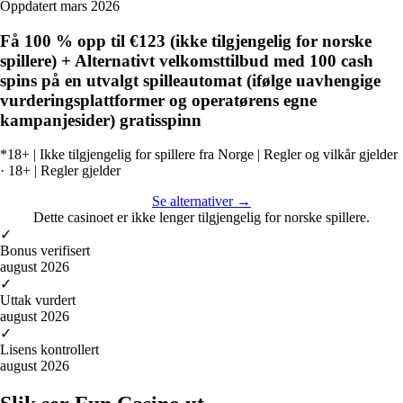
Oppdatert mars 2026
Få 100 % opp til €123 (ikke tilgjengelig for norske
spillere) + Alternativt velkomsttilbud med 100 cash
spins på en utvalgt spilleautomat (ifølge uavhengige
vurderingsplattformer og operatørens egne
kampanjesider) gratisspinn
*18+ | Ikke tilgjengelig for spillere fra Norge | Regler og vilkår gjelder
· 18+ | Regler gjelder
Se alternativer →
Dette casinoet er ikke lenger tilgjengelig for norske spillere.
✓
Bonus verifisert
august 2026
✓
Uttak vurdert
august 2026
✓
Lisens kontrollert
august 2026