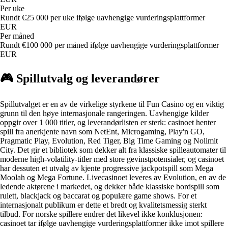
Per uke
Rundt €25 000 per uke ifølge uavhengige vurderingsplattformer
EUR
Per måned
Rundt €100 000 per måned ifølge uavhengige vurderingsplattformer
EUR
🎮
Spillutvalg og leverandører
Spillutvalget er en av de virkelige styrkene til Fun Casino og en viktig
grunn til den høye internasjonale rangeringen. Uavhengige kilder
oppgir over 1 000 titler, og leverandørlisten er sterk: casinoet henter
spill fra anerkjente navn som NetEnt, Microgaming, Play'n GO,
Pragmatic Play, Evolution, Red Tiger, Big Time Gaming og Nolimit
City. Det gir et bibliotek som dekker alt fra klassiske spilleautomater til
moderne high-volatility-titler med store gevinstpotensialer, og casinoet
har dessuten et utvalg av kjente progressive jackpotspill som Mega
Moolah og Mega Fortune. Livecasinoet leveres av Evolution, en av de
ledende aktørene i markedet, og dekker både klassiske bordspill som
rulett, blackjack og baccarat og populære game shows. For et
internasjonalt publikum er dette et bredt og kvalitetsmessig sterkt
tilbud. For norske spillere endrer det likevel ikke konklusjonen:
casinoet tar ifølge uavhengige vurderingsplattformer ikke imot spillere