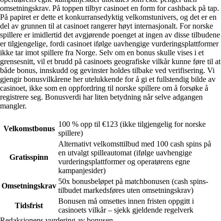
omsetningskrav. På toppen tilbyr casinoet en form for cashback på tap.
På papiret er dette et konkurransedyktig velkomstunivers, og det er en
del av grunnen til at casinoet rangerer høyt internasjonalt. For norske
spillere er imidlertid det avgjørende poenget at ingen av disse tilbudene
er tilgjengelige, fordi casinoet ifølge uavhengige vurderingsplattformer
ikke tar imot spillere fra Norge. Selv om en bonus skulle vises i et
grensesnitt, vil et brudd på casinoets geografiske vilkår kunne føre til at
både bonus, innskudd og gevinster holdes tilbake ved verifisering. Vi
gjengir bonusvilkårene her utelukkende for å gi et fullstendig bilde av
casinoet, ikke som en oppfordring til norske spillere om å forsøke å
registrere seg. Bonusverdi har liten betydning når selve adgangen
mangler.
100 % opp til €123 (ikke tilgjengelig for norske
Velkomstbonus
spillere)
Alternativt velkomsttilbud med 100 cash spins på
en utvalgt spilleautomat (ifølge uavhengige
Gratisspinn
vurderingsplattformer og operatørens egne
kampanjesider)
50x bonusbeløpet på matchbonusen (cash spins-
Omsetningskrav
tilbudet markedsføres uten omsetningskrav)
Bonusen må omsettes innen fristen oppgitt i
Tidsfrist
casinoets vilkår – sjekk gjeldende regelverk
Redaksjonens vurdering av bonusen