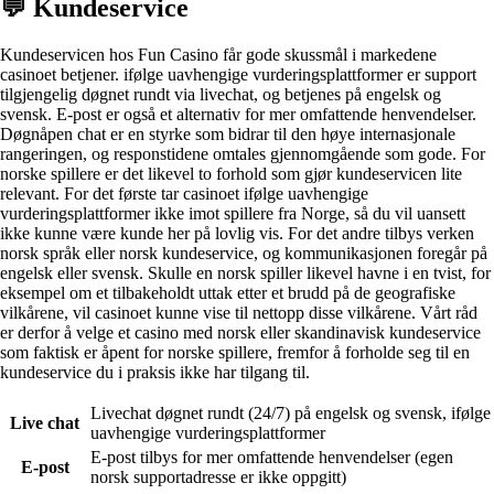
💬
Kundeservice
Kundeservicen hos Fun Casino får gode skussmål i markedene
casinoet betjener. ifølge uavhengige vurderingsplattformer er support
tilgjengelig døgnet rundt via livechat, og betjenes på engelsk og
svensk. E-post er også et alternativ for mer omfattende henvendelser.
Døgnåpen chat er en styrke som bidrar til den høye internasjonale
rangeringen, og responstidene omtales gjennomgående som gode. For
norske spillere er det likevel to forhold som gjør kundeservicen lite
relevant. For det første tar casinoet ifølge uavhengige
vurderingsplattformer ikke imot spillere fra Norge, så du vil uansett
ikke kunne være kunde her på lovlig vis. For det andre tilbys verken
norsk språk eller norsk kundeservice, og kommunikasjonen foregår på
engelsk eller svensk. Skulle en norsk spiller likevel havne i en tvist, for
eksempel om et tilbakeholdt uttak etter et brudd på de geografiske
vilkårene, vil casinoet kunne vise til nettopp disse vilkårene. Vårt råd
er derfor å velge et casino med norsk eller skandinavisk kundeservice
som faktisk er åpent for norske spillere, fremfor å forholde seg til en
kundeservice du i praksis ikke har tilgang til.
Livechat døgnet rundt (24/7) på engelsk og svensk, ifølge
Live chat
uavhengige vurderingsplattformer
E-post tilbys for mer omfattende henvendelser (egen
E-post
norsk supportadresse er ikke oppgitt)