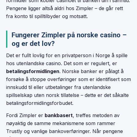
formidler som kobler casinoet til banken din i sanntid.
Pengene ligger altså aldri hos Zimpler – de går rett
fra konto til spilltilbyder og motsatt.
Fungerer Zimpler på norske casino –
og er det lov?
Det er fullt lovlig for en privatperson i Norge å spille
hos utenlandske casino. Det som er regulert, er
betalingsformidlingen
. Norske banker er pålagt å
forsøke å stoppe overføringer som er identifisert som
innskudd til eller utbetalinger fra utenlandske
spillselskap uten norsk tillatelse – dette er det såkalte
betalingsformidlingsforbudet.
Fordi Zimpler er
bankbasert
, treffes metoden av
nøyaktig de samme mekanismene som rammer
Trustly og vanlige bankoverføringer. Når pengene