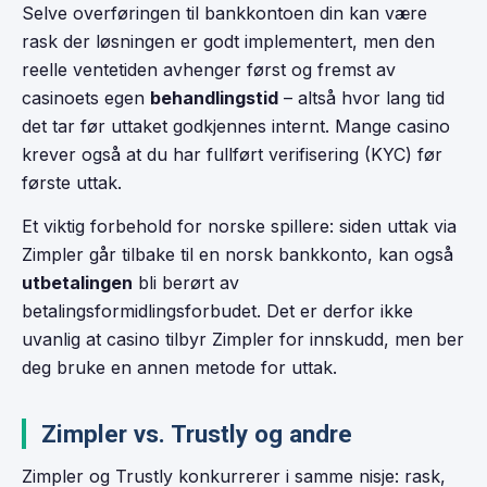
Selve overføringen til bankkontoen din kan være
rask der løsningen er godt implementert, men den
reelle ventetiden avhenger først og fremst av
casinoets egen
behandlingstid
– altså hvor lang tid
det tar før uttaket godkjennes internt. Mange casino
krever også at du har fullført verifisering (KYC) før
første uttak.
Et viktig forbehold for norske spillere: siden uttak via
Zimpler går tilbake til en norsk bankkonto, kan også
utbetalingen
bli berørt av
betalingsformidlingsforbudet. Det er derfor ikke
uvanlig at casino tilbyr Zimpler for innskudd, men ber
deg bruke en annen metode for uttak.
Zimpler vs. Trustly og andre
Zimpler og Trustly konkurrerer i samme nisje: rask,