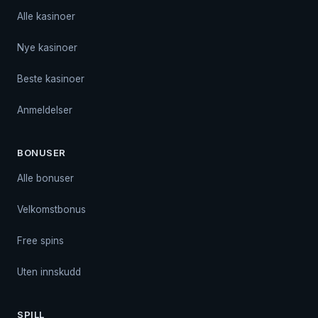
Alle kasinoer
Nye kasinoer
Beste kasinoer
Anmeldelser
BONUSER
Alle bonuser
Velkomstbonus
Free spins
Uten innskudd
SPILL