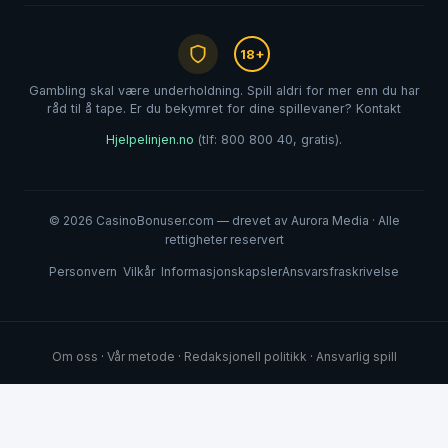
18+
Gambling skal være underholdning. Spill aldri for mer enn du har
råd til å tape. Er du bekymret for dine spillevaner? Kontakt
Hjelpelinjen.no
(tlf: 800 800 40, gratis).
© 2026 CasinoBonuser.com — drevet av Aurora Media · Alle
rettigheter reservert
Personvern
Vilkår
Informasjonskapsler
Ansvarsfraskrivelse
Om oss
·
Vår metode
·
Redaksjonell politikk
·
Ansvarlig spill