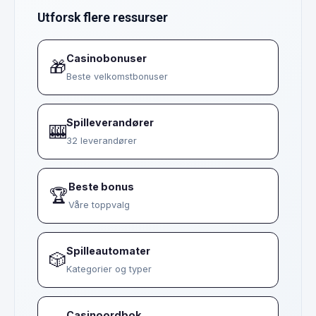
Utforsk flere ressurser
Casinobonuser
🎁
Beste velkomstbonuser
Spilleverandører
🎰
32 leverandører
Beste bonus
🏆
Våre toppvalg
Spilleautomater
🎲
Kategorier og typer
Casinoordbok