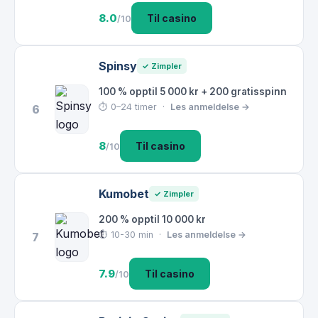
8.0
Til casino
/10
Spinsy
✓ Zimpler
100 % opptil 5 000 kr + 200 gratisspinn
⏱ 0–24 timer ·
Les anmeldelse →
6
8
Til casino
/10
Kumobet
✓ Zimpler
200 % opptil 10 000 kr
⏱ 10-30 min ·
Les anmeldelse →
7
7.9
Til casino
/10