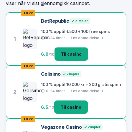
viser når vi sist gjennomgikk casinoet.
BetRepublic
✓ Zimpler
100 % opptil €500 + 100 free spins
⏱ 0-24 timer ·
Les anmeldelse →
1
6.0
Til casino
/10
Golisimo
✓ Zimpler
100 % opptil 10 000 kr + 200 gratisspinn
⏱ 0–24 timer ·
Les anmeldelse →
2
6.5
Til casino
/10
Vegazone Casino
✓ Zimpler