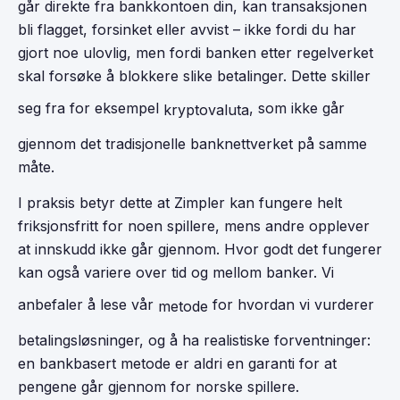
går direkte fra bankkontoen din, kan transaksjonen
bli flagget, forsinket eller avvist – ikke fordi du har
gjort noe ulovlig, men fordi banken etter regelverket
skal forsøke å blokkere slike betalinger. Dette skiller
seg fra for eksempel
, som ikke går
kryptovaluta
gjennom det tradisjonelle banknettverket på samme
måte.
I praksis betyr dette at Zimpler kan fungere helt
friksjonsfritt for noen spillere, mens andre opplever
at innskudd ikke går gjennom. Hvor godt det fungerer
kan også variere over tid og mellom banker. Vi
anbefaler å lese vår
for hvordan vi vurderer
metode
betalingsløsninger, og å ha realistiske forventninger:
en bankbasert metode er aldri en garanti for at
pengene går gjennom for norske spillere.