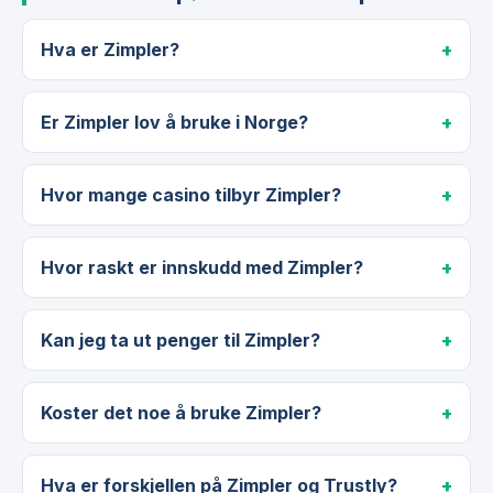
Hva er Zimpler?
Er Zimpler lov å bruke i Norge?
Hvor mange casino tilbyr Zimpler?
Hvor raskt er innskudd med Zimpler?
Kan jeg ta ut penger til Zimpler?
Koster det noe å bruke Zimpler?
Hva er forskjellen på Zimpler og Trustly?