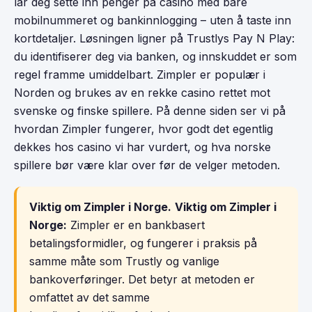
lar deg sette inn penger på casino med bare
mobilnummeret og bankinnlogging – uten å taste inn
kortdetaljer. Løsningen ligner på Trustlys Pay N Play:
du identifiserer deg via banken, og innskuddet er som
regel framme umiddelbart. Zimpler er populær i
Norden og brukes av en rekke casino rettet mot
svenske og finske spillere. På denne siden ser vi på
hvordan Zimpler fungerer, hvor godt det egentlig
dekkes hos casino vi har vurdert, og hva norske
spillere bør være klar over før de velger metoden.
Viktig om Zimpler i Norge.
Viktig om Zimpler i
Norge:
Zimpler er en bankbasert
betalingsformidler, og fungerer i praksis på
samme måte som Trustly og vanlige
bankoverføringer. Det betyr at metoden er
omfattet av det samme