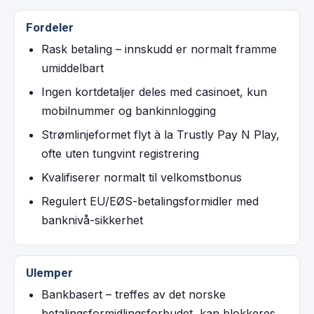
Fordeler
Rask betaling – innskudd er normalt framme
umiddelbart
Ingen kortdetaljer deles med casinoet, kun
mobilnummer og bankinnlogging
Strømlinjeformet flyt à la Trustly Pay N Play,
ofte uten tungvint registrering
Kvalifiserer normalt til velkomstbonus
Regulert EU/EØS-betalingsformidler med
banknivå-sikkerhet
Ulemper
Bankbasert – treffes av det norske
betalingsformidlingsforbudet, kan blokkeres