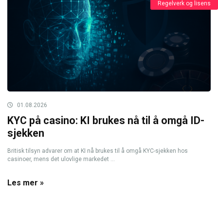
Regelverk og lisens
01.08.2026
KYC på casino: KI brukes nå til å omgå ID-
sjekken
Britisk tilsyn advarer om at KI nå brukes til å omgå KYC-sjekken hos
casinoer, mens det ulovlige markedet ...
Les mer »