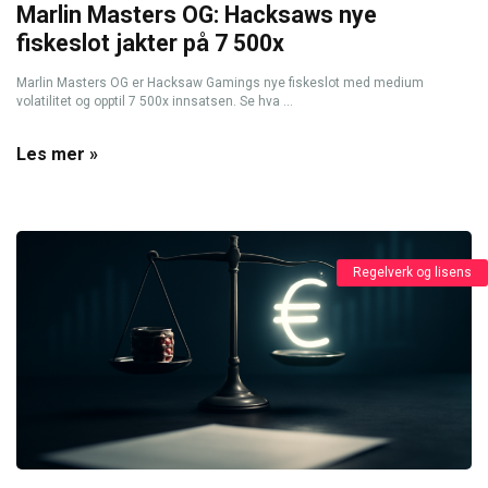
Marlin Masters OG: Hacksaws nye
fiskeslot jakter på 7 500x
Marlin Masters OG er Hacksaw Gamings nye fiskeslot med medium
volatilitet og opptil 7 500x innsatsen. Se hva ...
Les mer »
Regelverk og lisens