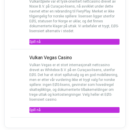
VulkanSpiele var et tysk-orientert nettcasino drevet av
Nixxe B.V. på Curaçao-lisens, nå avviklet under dette
navnet etter en rebranding til FieryPlay. Merket er ikke
tilgjengelig for norske spillere: lisensen ligger utenfor
EØS, statusen for Norge er uklar, og det finnes
dokumenterte klager på uttak. Vi anbefaler et trygt, EØS-
lisensiert alternativ i stedet.
Spill nå
Vulkan Vegas Casino
Vulkan Vegas er et stort internasjonalt nettcasino
drevet av Whitebox B.V. på en Curaçao-lisens, utenfor
EØS. Det har et stort spillutvalg og en god mobilløsning,
men er etter vår vurdering ikke et trygt valg for norske
spillere: ingen EØS-lisens, gevinster som hovedregel
skattepliktige, og dokumenterte tilbakemeldinger om
trege uttak og kontostengninger. Velg heller et EØS-
lisensiert casino.
Spill nå