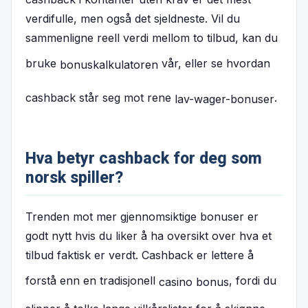
verdifulle, men også det sjeldneste. Vil du
sammenligne reell verdi mellom to tilbud, kan du
bruke
vår, eller se hvordan
bonuskalkulatoren
cashback står seg mot rene
.
lav-wager-bonuser
Hva betyr cashback for deg som
norsk spiller?
Trenden mot mer gjennomsiktige bonuser er
godt nytt hvis du liker å ha oversikt over hva et
tilbud faktisk er verdt. Cashback er lettere å
forstå enn en tradisjonell
, fordi du
casino bonus