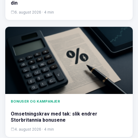
din
6. august 2026 · 4 min
BONUSER OG KAMPANJER
Omsetningskrav med tak: slik endrer
Storbritannia bonusene
4. august 2026 · 4 min