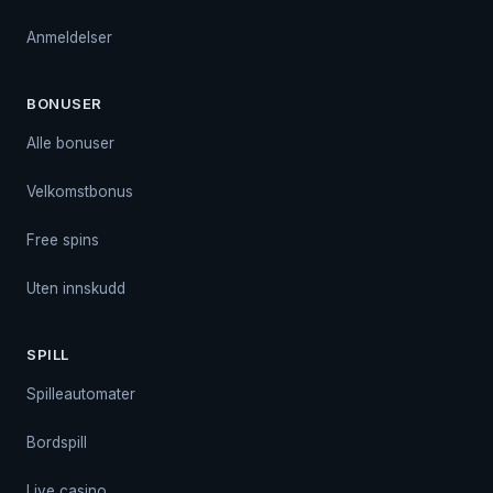
Anmeldelser
BONUSER
Alle bonuser
Velkomstbonus
Free spins
Uten innskudd
SPILL
Spilleautomater
Bordspill
Live casino