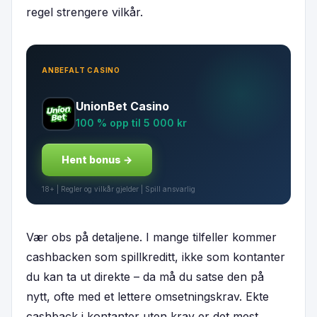
regel strengere vilkår.
ANBEFALT CASINO
UnionBet Casino
100 % opp til 5 000 kr
Hent bonus →
18+ | Regler og vilkår gjelder | Spill ansvarlig
Vær obs på detaljene. I mange tilfeller kommer
cashbacken som spillkreditt, ikke som kontanter
du kan ta ut direkte – da må du satse den på
nytt, ofte med et lettere omsetningskrav. Ekte
cashback i kontanter uten krav er det mest