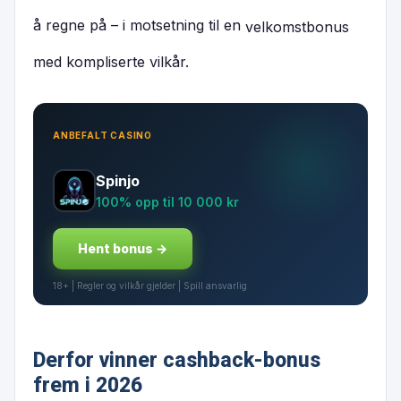
å regne på – i motsetning til en
velkomstbonus
med kompliserte vilkår.
ANBEFALT CASINO
Spinjo
100% opp til 10 000 kr
Hent bonus →
18+ | Regler og vilkår gjelder | Spill ansvarlig
Derfor vinner cashback-bonus
frem i 2026