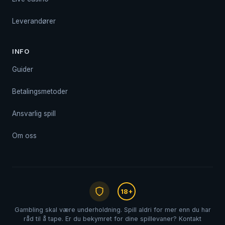
Leverandører
INFO
Guider
Betalingsmetoder
Ansvarlig spill
Om oss
18+
Gambling skal være underholdning. Spill aldri for mer enn du har
råd til å tape. Er du bekymret for dine spillevaner? Kontakt