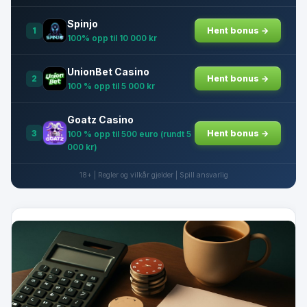
Spinjo
1
Hent bonus →
100% opp til 10 000 kr
UnionBet Casino
2
Hent bonus →
100 % opp til 5 000 kr
Goatz Casino
3
Hent bonus →
100 % opp til 500 euro (rundt 5
000 kr)
18+ | Regler og vilkår gjelder | Spill ansvarlig