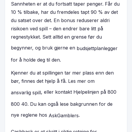
Sannheten er at du fortsatt taper penger. Får du
10 % tilbake, har du fremdeles tapt 90 % av det
du satset over det. En bonus reduserer aldri
risikoen ved spill – den endrer bare litt på
regnestykket. Sett alltid en grense før du
begynner, og bruk gjerne en
budsjettplanlegger
for å holde deg til den.
Kjenner du at spillingen tar mer plass enn den
bør, finnes det hjelp å få. Les mer om
, eller kontakt Hjelpelinjen på 800
ansvarlig spill
800 40. Du kan også lese bakgrunnen for de
nye reglene hos
.
AskGamblers
Cashback er et skritt i riktig retning for