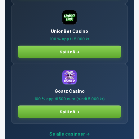
UnionBet Casino
100 % opp til 5 000 kr
Spill nå →
Goatz Casino
100 % opp til 500 euro (rundt 5 000 kr)
Spill nå →
Se alle casinoer →