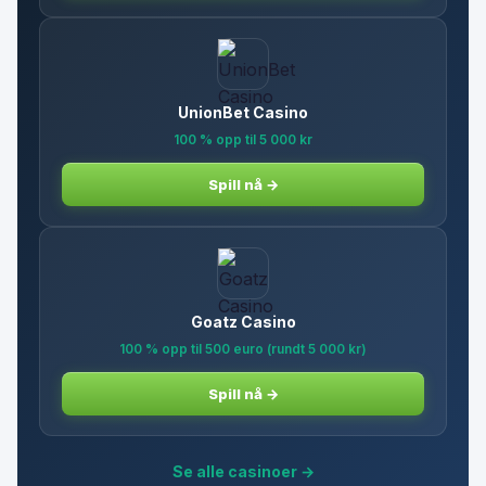
UnionBet Casino
100 % opp til 5 000 kr
Spill nå →
Goatz Casino
100 % opp til 500 euro (rundt 5 000 kr)
Spill nå →
Se alle casinoer →