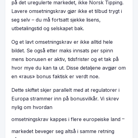
på det uregulerte markedet, ikke Norsk Tipping.
Lavere omsetningskrav gjør ikke et tilbud trygt i
seg selv – du må fortsatt sjekke lisens,
utbetalingstid og selskapet bak.
Og et lavt omsetningskrav er ikke alltid hele
bildet. Se også etter maks innsats per spinn
mens bonusen er aktiv, tidsfrister og et tak på
hvor mye du kan ta ut. Disse detaljene avgjør om
en «raus» bonus faktisk er verdt noe.
Dette skiftet skjer parallelt med at regulatorer i
Europa strammer inn på bonusvilkår. Vi skrev
nylig om hvordan
–
omsetningskrav kappes i flere europeiske land
markedet beveger seg altså i samme retning