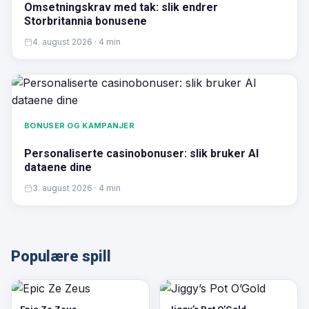
Omsetningskrav med tak: slik endrer
Storbritannia bonusene
4. august 2026 · 4 min
BONUSER OG KAMPANJER
Personaliserte casinobonuser: slik bruker AI
dataene dine
3. august 2026 · 4 min
Populære spill