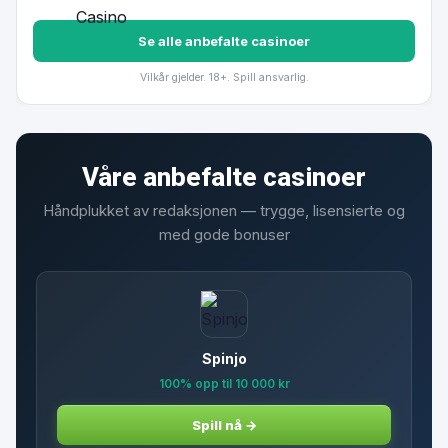
Se alle anbefalte casinoer
Vilkår gjelder. 18+. Spill ansvarlig.
Våre anbefalte casinoer
Håndplukket av redaksjonen — trygge, lisensierte og
med gode bonuser
Spinjo
100% opp til 10 000 kr
Spill nå →