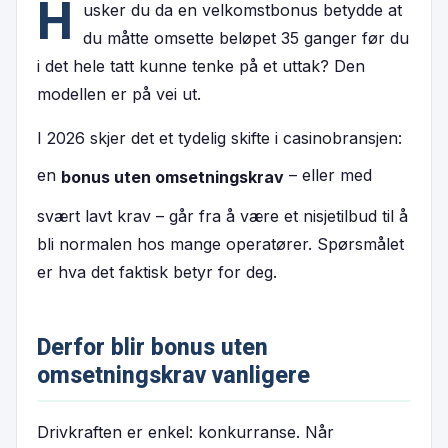
H
usker du da en velkomstbonus betydde at
du måtte omsette beløpet 35 ganger før du
i det hele tatt kunne tenke på et uttak? Den
modellen er på vei ut.
I 2026 skjer det et tydelig skifte i casinobransjen:
en
– eller med
bonus uten omsetningskrav
svært lavt krav – går fra å være et nisjetilbud til å
bli normalen hos mange operatører. Spørsmålet
er hva det faktisk betyr for deg.
Derfor blir bonus uten
omsetningskrav vanligere
Drivkraften er enkel: konkurranse. Når