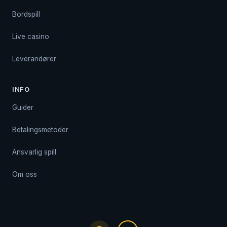
Bordspill
Live casino
Leverandører
INFO
Guider
Betalingsmetoder
Ansvarlig spill
Om oss