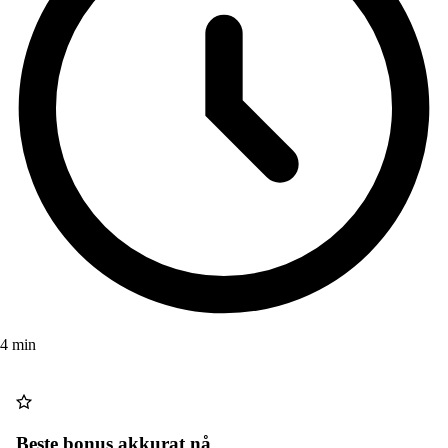
4 min
Beste bonus akkurat nå