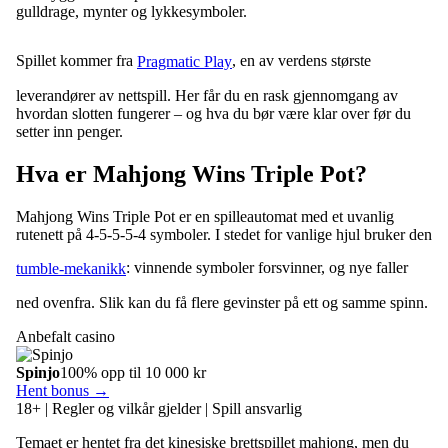
gulldrage, mynter og lykkesymboler.
Spillet kommer fra
, en av verdens største
Pragmatic Play
leverandører av nettspill. Her får du en rask gjennomgang av
hvordan slotten fungerer – og hva du bør være klar over før du
setter inn penger.
Hva er Mahjong Wins Triple Pot?
Mahjong Wins Triple Pot er en spilleautomat med et uvanlig
rutenett på 4-5-5-5-4 symboler. I stedet for vanlige hjul bruker den
: vinnende symboler forsvinner, og nye faller
tumble-mekanikk
ned ovenfra. Slik kan du få flere gevinster på ett og samme spinn.
Anbefalt casino
Spinjo
100% opp til 10 000 kr
Hent bonus →
18+ | Regler og vilkår gjelder | Spill ansvarlig
Temaet er hentet fra det kinesiske brettspillet mahjong, men du