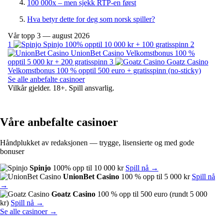
100 000x – men sjekk RTP-en først
Hva betyr dette for deg som norsk spiller?
Vår topp 3 — august 2026
1
Spinjo
100% opptil 10 000 kr + 100 gratisspinn
2
UnionBet Casino
Velkomstbonus 100 %
opptil 5 000 kr + 200 gratisspinn
3
Goatz Casino
Velkomstbonus 100 % opptil 500 euro + gratisspinn (no-sticky)
Se alle anbefalte casinoer
Vilkår gjelder. 18+. Spill ansvarlig.
Våre anbefalte casinoer
Håndplukket av redaksjonen — trygge, lisensierte og med gode
bonuser
Spinjo
100% opp til 10 000 kr
Spill nå →
UnionBet Casino
100 % opp til 5 000 kr
Spill nå
→
Goatz Casino
100 % opp til 500 euro (rundt 5 000
kr)
Spill nå →
Se alle casinoer →