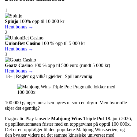
1
Spinjo
100% opp til 10 000 kr
Hent bonus →
2
UnionBet Casino
100 % opp til 5 000 kr
Hent bonus →
3
Goatz Casino
100 % opp til 500 euro (rundt 5 000 kr)
Hent bonus →
18+ | Regler og vilkår gjelder | Spill ansvarlig
100 000 ganger innsatsen høres ut som en drøm. Men hvor ofte
skjer det egentlig?
Pragmatic Play lanserte
Mahjong Wins Triple Pot
18. juni 2026,
og spilleautomaten frister med en toppgevinst på opptil 100 000x.
Det er en oppfølger til den populære Mahjong Wins-serien, og
den bygger videre på det samme kinesiske universet med