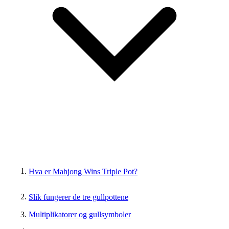
Hva er Mahjong Wins Triple Pot?
Slik fungerer de tre gullpottene
Multiplikatorer og gullsymboler