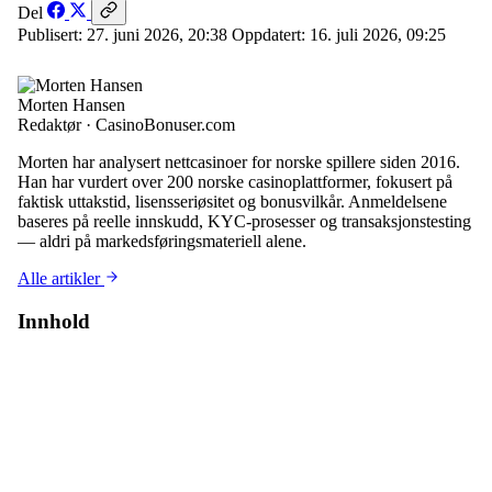
Del
Publisert: 27. juni 2026, 20:38
Oppdatert: 16. juli 2026, 09:25
Morten Hansen
Redaktør · CasinoBonuser.com
Morten har analysert nettcasinoer for norske spillere siden 2016.
Han har vurdert over 200 norske casinoplattformer, fokusert på
faktisk uttakstid, lisensseriøsitet og bonusvilkår. Anmeldelsene
baseres på reelle innskudd, KYC-prosesser og transaksjonstesting
— aldri på markedsføringsmateriell alene.
Alle artikler
Innhold