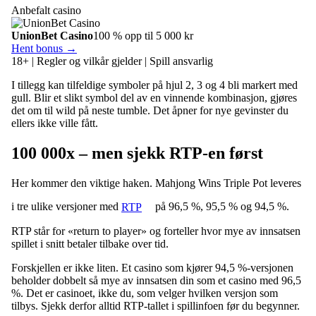
Anbefalt casino
UnionBet Casino
100 % opp til 5 000 kr
Hent bonus →
18+ | Regler og vilkår gjelder | Spill ansvarlig
I tillegg kan tilfeldige symboler på hjul 2, 3 og 4 bli markert med
gull. Blir et slikt symbol del av en vinnende kombinasjon, gjøres
det om til wild på neste tumble. Det åpner for nye gevinster du
ellers ikke ville fått.
100 000x – men sjekk RTP-en først
Her kommer den viktige haken. Mahjong Wins Triple Pot leveres
i tre ulike versjoner med
på 96,5 %, 95,5 % og 94,5 %.
RTP
RTP står for «return to player» og forteller hvor mye av innsatsen
spillet i snitt betaler tilbake over tid.
Forskjellen er ikke liten. Et casino som kjører 94,5 %-versjonen
beholder dobbelt så mye av innsatsen din som et casino med 96,5
%. Det er casinoet, ikke du, som velger hvilken versjon som
tilbys. Sjekk derfor alltid RTP-tallet i spillinfoen før du begynner.