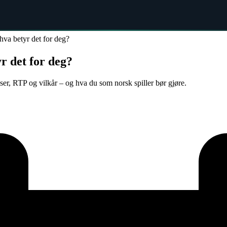
 hva betyr det for deg?
yr det for deg?
nuser, RTP og vilkår – og hva du som norsk spiller bør gjøre.