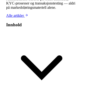
KYC-prosesser og transaksjonstesting — aldri
på markedsføringsmateriell alene.
Alle artikler
Innhold