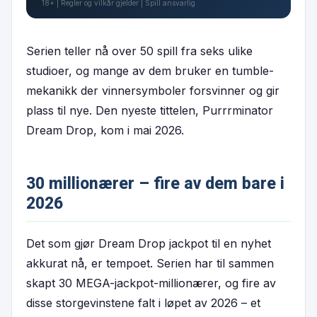
18+ | Regler og vilkår gjelder | Spill ansvarlig
Serien teller nå over 50 spill fra seks ulike
studioer, og mange av dem bruker en tumble-
mekanikk der vinnersymboler forsvinner og gir
plass til nye. Den nyeste tittelen, Purrrminator
Dream Drop, kom i mai 2026.
30 millionærer – fire av dem bare i
2026
Det som gjør Dream Drop jackpot til en nyhet
akkurat nå, er tempoet. Serien har til sammen
skapt 30 MEGA-jackpot-millionærer, og fire av
disse storgevinstene falt i løpet av 2026 – et