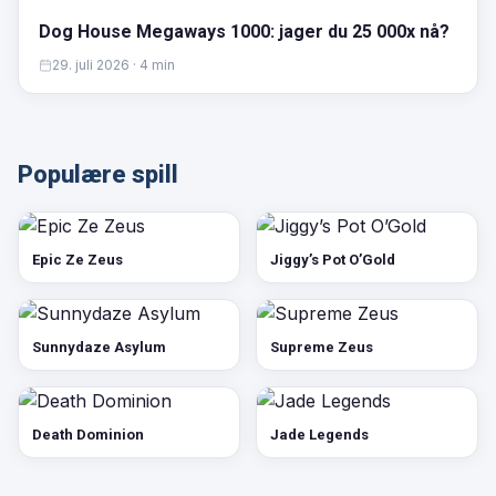
Dog House Megaways 1000: jager du 25 000x nå?
29. juli 2026 · 4 min
Populære spill
Epic Ze Zeus
Jiggy’s Pot O’Gold
Sunnydaze Asylum
Supreme Zeus
Death Dominion
Jade Legends