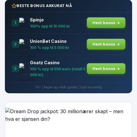
BESTE BONUS AKKURAT NÅ
Spinjo
1
Hent bonus →
100% opp til 10 000 kr
UnionBet Casino
2
Hent bonus →
100 % opp til 5 000 kr
Goatz Casino
3
Hent bonus →
100 % opp til 500 euro (rundt 5
000 kr)
18+ | Regler og vilkår gjelder | Spill ansvarlig