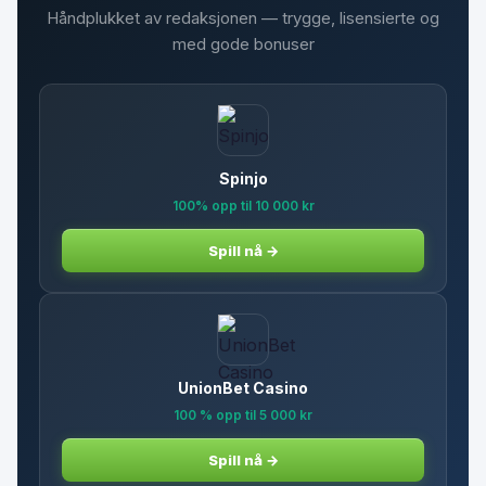
Håndplukket av redaksjonen — trygge, lisensierte og
med gode bonuser
Spinjo
100% opp til 10 000 kr
Spill nå →
UnionBet Casino
100 % opp til 5 000 kr
Spill nå →