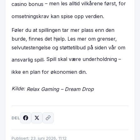
– men les alltid vilkårene først, for
casino bonus
omsetningskrav kan spise opp verdien.
Føler du at spillingen tar mer plass enn den
burde, finnes det hjelp. Les mer om grenser,
selvutestengelse og støttetilbud på siden vår om
. Spill skal være underholdning –
ansvarlig spill
ikke en plan for økonomien din.
Kilde:
Relax Gaming – Dream Drop
DEL
Publisert: 23. juni 2026, 11:12