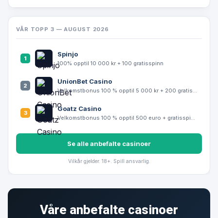
VÅR TOPP 3 — AUGUST 2026
Spinjo
1
100% opptil 10 000 kr + 100 gratisspinn
UnionBet Casino
2
Velkomstbonus 100 % opptil 5 000 kr + 200 gratisspinn
Goatz Casino
3
Velkomstbonus 100 % opptil 500 euro + gratisspinn (no-sticky)
Se alle anbefalte casinoer
Vilkår gjelder. 18+. Spill ansvarlig.
Våre anbefalte casinoer