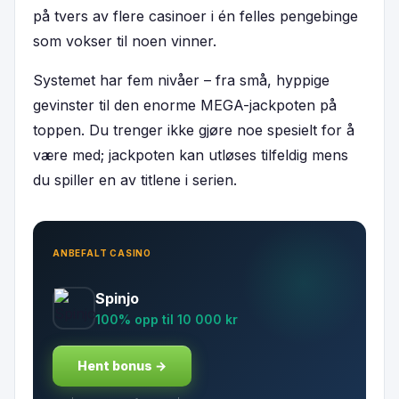
på tvers av flere casinoer i én felles pengebinge
som vokser til noen vinner.
Systemet har fem nivåer – fra små, hyppige
gevinster til den enorme MEGA-jackpoten på
toppen. Du trenger ikke gjøre noe spesielt for å
være med; jackpoten kan utløses tilfeldig mens
du spiller en av titlene i serien.
ANBEFALT CASINO
Spinjo
100% opp til 10 000 kr
Hent bonus →