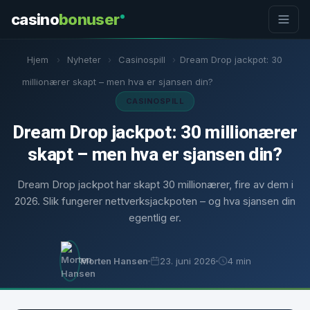
casino
bonuser
Hjem
›
Nyheter
›
Casinospill
›
Dream Drop jackpot: 30
millionærer skapt – men hva er sjansen din?
CASINOSPILL
Dream Drop jackpot: 30 millionærer
skapt – men hva er sjansen din?
Dream Drop jackpot har skapt 30 millionærer, fire av dem i
2026. Slik fungerer nettverksjackpoten – og hva sjansen din
egentlig er.
Morten Hansen
23. juni 2026
4 min