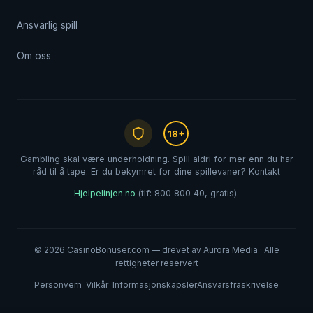
Ansvarlig spill
Om oss
18+
Gambling skal være underholdning. Spill aldri for mer enn du har
råd til å tape. Er du bekymret for dine spillevaner? Kontakt
Hjelpelinjen.no
(tlf: 800 800 40, gratis).
© 2026 CasinoBonuser.com — drevet av Aurora Media · Alle
rettigheter reservert
Personvern
Vilkår
Informasjonskapsler
Ansvarsfraskrivelse