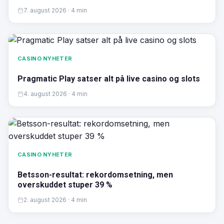
7. august 2026 · 4 min
CASINO NYHETER
Pragmatic Play satser alt på live casino og slots
4. august 2026 · 4 min
CASINO NYHETER
Betsson-resultat: rekordomsetning, men
overskuddet stuper 39 %
2. august 2026 · 4 min