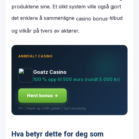
produktene sine. Et slikt system ville også gjort
det enklere å sammenligne
-tilbud
casino bonus
og vilkår på tvers av aktører.
ANBEFALT CASINO
Goatz Casino
100 % opp til 500 euro (rundt 5 000 kr)
Hent bonus →
18+ | Regler og vilkår gjelder | Spill ansvarlig
Hva betyr dette for deg som