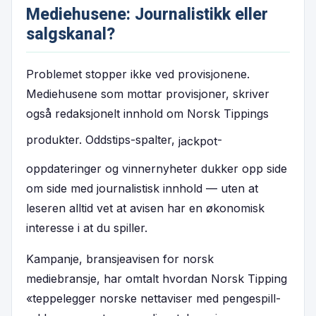
Mediehusene: Journalistikk eller
salgskanal?
Problemet stopper ikke ved provisjonene.
Mediehusene som mottar provisjoner, skriver
også redaksjonelt innhold om Norsk Tippings
produkter. Oddstips-spalter,
-
jackpot
oppdateringer og vinnernyheter dukker opp side
om side med journalistisk innhold — uten at
leseren alltid vet at avisen har en økonomisk
interesse i at du spiller.
Kampanje, bransjeavisen for norsk
mediebransje, har omtalt hvordan Norsk Tipping
«teppelegger norske nettaviser med pengespill-