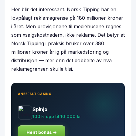
Her blir det interessant. Norsk Tipping har en
lovpålagt reklamegrense på 180 millioner kroner
i året. Men provisjonene til mediehusene regnes
som «salgskostnader», ikke reklame. Det betyr at
Norsk Tipping i praksis bruker over 380
millioner kroner årlig på markedsføring og
distribusjon — mer enn det dobbelte av hva
reklamegrensen skulle tilsi.
ANBEFALT CASINO
Spinjo
100% opp til 10 000 kr
Hent bonus →