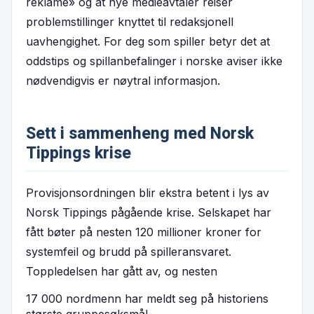
reklame» og at nye medieavtaler reiser
problemstillinger knyttet til redaksjonell
uavhengighet. For deg som spiller betyr det at
oddstips og spillanbefalinger i norske aviser ikke
nødvendigvis er nøytral informasjon.
Sett i sammenheng med Norsk
Tippings krise
Provisjonsordningen blir ekstra betent i lys av
Norsk Tippings pågående krise. Selskapet har
fått bøter på nesten 120 millioner kroner for
systemfeil og brudd på spilleransvaret.
Toppledelsen har gått av, og nesten
17 000 nordmenn har meldt seg på historiens