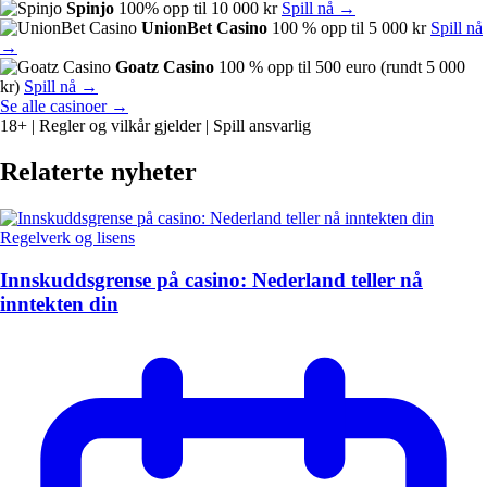
Spinjo
100% opp til 10 000 kr
Spill nå →
UnionBet Casino
100 % opp til 5 000 kr
Spill nå
→
Goatz Casino
100 % opp til 500 euro (rundt 5 000
kr)
Spill nå →
Se alle casinoer →
18+ | Regler og vilkår gjelder | Spill ansvarlig
Relaterte nyheter
Regelverk og lisens
Innskuddsgrense på casino: Nederland teller nå
inntekten din