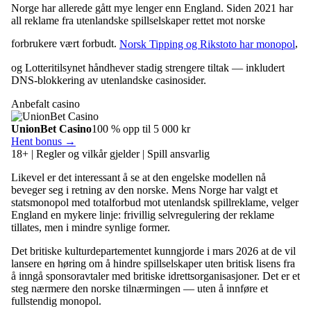
Norge har allerede gått mye lenger enn England. Siden 2021 har
all reklame fra utenlandske spillselskaper rettet mot norske
forbrukere vært forbudt.
,
Norsk Tipping og Rikstoto har monopol
og Lotteritilsynet håndhever stadig strengere tiltak — inkludert
DNS-blokkering av utenlandske casinosider.
Anbefalt casino
UnionBet Casino
100 % opp til 5 000 kr
Hent bonus →
18+ | Regler og vilkår gjelder | Spill ansvarlig
Likevel er det interessant å se at den engelske modellen nå
beveger seg i retning av den norske. Mens Norge har valgt et
statsmonopol med totalforbud mot utenlandsk spillreklame, velger
England en mykere linje: frivillig selvregulering der reklame
tillates, men i mindre synlige former.
Det britiske kulturdepartementet kunngjorde i mars 2026 at de vil
lansere en høring om å hindre spillselskaper uten britisk lisens fra
å inngå sponsoravtaler med britiske idrettsorganisasjoner. Det er et
steg nærmere den norske tilnærmingen — uten å innføre et
fullstendig monopol.