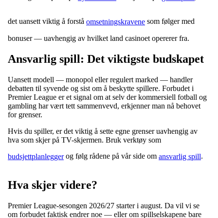
det uansett viktig å forstå
som følger med
omsetningskravene
bonuser — uavhengig av hvilket land casinoet opererer fra.
Ansvarlig spill: Det viktigste budskapet
Uansett modell — monopol eller regulert marked — handler
debatten til syvende og sist om å beskytte spillere. Forbudet i
Premier League er et signal om at selv der kommersiell fotball og
gambling har vært tett sammenvevd, erkjenner man nå behovet
for grenser.
Hvis du spiller, er det viktig å sette egne grenser uavhengig av
hva som skjer på TV-skjermen. Bruk verktøy som
og følg rådene på vår side om
.
budsjettplanlegger
ansvarlig spill
Hva skjer videre?
Premier League-sesongen 2026/27 starter i august. Da vil vi se
om forbudet faktisk endrer noe — eller om spillselskapene bare