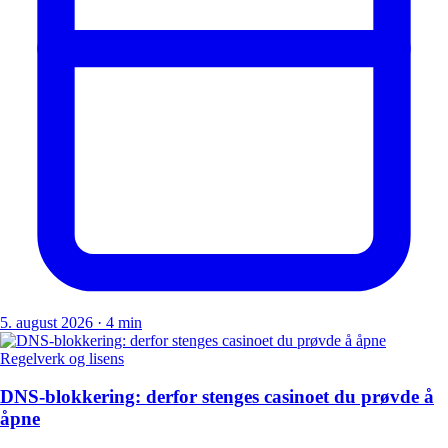
5. august 2026 · 4 min
Regelverk og lisens
DNS-blokkering: derfor stenges casinoet du prøvde å
åpne