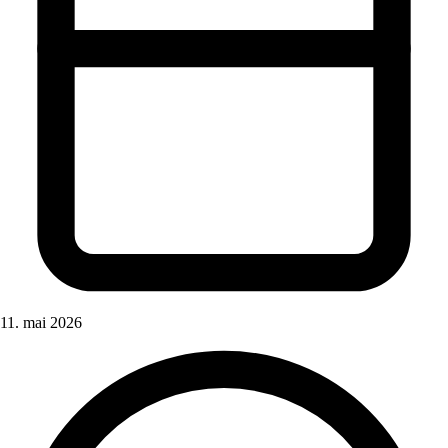
11. mai 2026