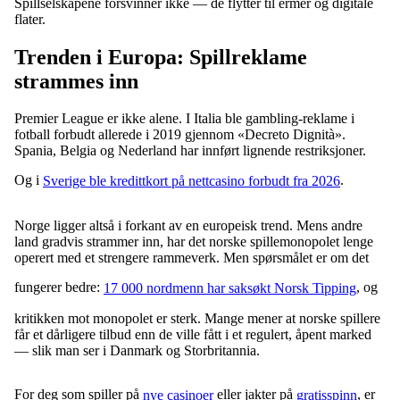
Spillselskapene forsvinner ikke — de flytter til ermer og digitale
flater.
Trenden i Europa: Spillreklame
strammes inn
Premier League er ikke alene. I Italia ble gambling-reklame i
fotball forbudt allerede i 2019 gjennom «Decreto Dignità».
Spania, Belgia og Nederland har innført lignende restriksjoner.
Og i
.
Sverige ble kredittkort på nettcasino forbudt fra 2026
Norge ligger altså i forkant av en europeisk trend. Mens andre
land gradvis strammer inn, har det norske spillemonopolet lenge
operert med et strengere rammeverk. Men spørsmålet er om det
fungerer bedre:
, og
17 000 nordmenn har saksøkt Norsk Tipping
kritikken mot monopolet er sterk. Mange mener at norske spillere
får et dårligere tilbud enn de ville fått i et regulert, åpent marked
— slik man ser i Danmark og Storbritannia.
For deg som spiller på
eller jakter på
, er
nye casinoer
gratisspinn