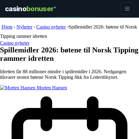
casino
bonuser
Hjem
›
Nyheter
›
Casino nyheter
›
Spillemidler 2026: bøtene til Norsk
Tipping rammer idretten
Casino nyheter
Spillemidler 2026: bøtene til Norsk Tipping
rammer idretten
Idretten får 88 millioner mindre i spillemidler i 2026. Nedgangen
tilsvarer nesten bøtene Norsk Tipping fikk fra Lotteritilsynet.
Morten Hansen