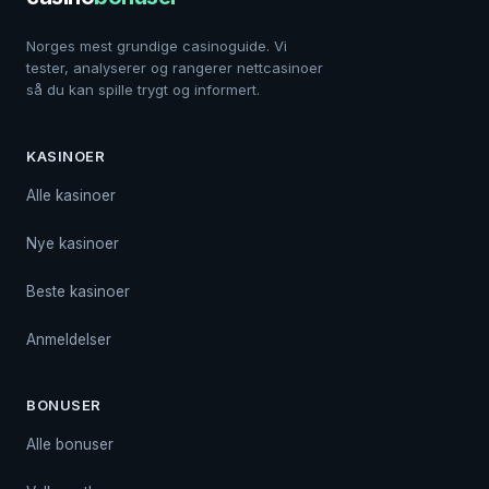
Norges mest grundige casinoguide. Vi
tester, analyserer og rangerer nettcasinoer
så du kan spille trygt og informert.
KASINOER
Alle kasinoer
Nye kasinoer
Beste kasinoer
Anmeldelser
BONUSER
Alle bonuser