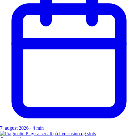
7. august 2026 · 4 min