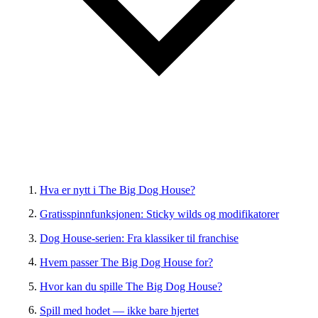
Hva er nytt i The Big Dog House?
Gratisspinnfunksjonen: Sticky wilds og modifikatorer
Dog House-serien: Fra klassiker til franchise
Hvem passer The Big Dog House for?
Hvor kan du spille The Big Dog House?
Spill med hodet — ikke bare hjertet