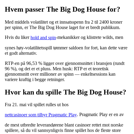
Hvem passer The Big Dog House for?
Med middels volatilitet og et innsatsspenn fra 2 til 2400 kroner
per spinn, er The Big Dog House laget for et bredt publikum.
Hvis du liker
-mekanikker og klistrete wilds, men
hold and spin
synes høy-volatilitetsspill tømmer saldoen for fort, kan dette være
et godt alternativ.
RTP-en på 96,53 % ligger over gjennomsnittet i bransjen (rundt
96 %), og det er et pluss. Men husk: RTP er et teoretisk
gjennomsnitt over millioner av spinn — enkeltsessions kan
variere kraftig i begge retninger.
Hvor kan du spille The Big Dog House?
Fra 21. mai vil spillet rulles ut hos
. Pragmatic Play er en av
nettcasinoer som tilbyr Pragmatic Play
de mest utbredte leverandørene blant casinoer rettet mot norske
spillere, så du vil sannsynligvis finne spillet hos de fleste store