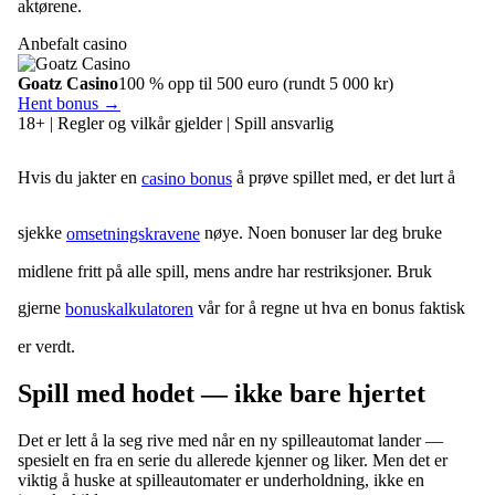
aktørene.
Anbefalt casino
Goatz Casino
100 % opp til 500 euro (rundt 5 000 kr)
Hent bonus →
18+ | Regler og vilkår gjelder | Spill ansvarlig
Hvis du jakter en
å prøve spillet med, er det lurt å
casino bonus
sjekke
nøye. Noen bonuser lar deg bruke
omsetningskravene
midlene fritt på alle spill, mens andre har restriksjoner. Bruk
gjerne
vår for å regne ut hva en bonus faktisk
bonuskalkulatoren
er verdt.
Spill med hodet — ikke bare hjertet
Det er lett å la seg rive med når en ny spilleautomat lander —
spesielt en fra en serie du allerede kjenner og liker. Men det er
viktig å huske at spilleautomater er underholdning, ikke en