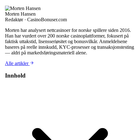
Morten Hansen
Redaktør · CasinoBonuser.com
Morten har analysert nettcasinoer for norske spillere siden 2016.
Han har vurdert over 200 norske casinoplattformer, fokusert på
faktisk uttakstid, lisensseriøsitet og bonusvilkår. Anmeldelsene
baseres på reelle innskudd, KYC-prosesser og transaksjonstesting
— aldri på markedsføringsmateriell alene.
Alle artikler
Innhold