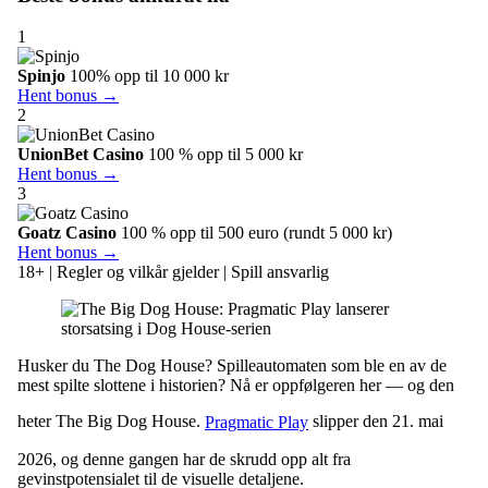
1
Spinjo
100% opp til 10 000 kr
Hent bonus →
2
UnionBet Casino
100 % opp til 5 000 kr
Hent bonus →
3
Goatz Casino
100 % opp til 500 euro (rundt 5 000 kr)
Hent bonus →
18+ | Regler og vilkår gjelder | Spill ansvarlig
Husker du The Dog House? Spilleautomaten som ble en av de
mest spilte slottene i historien? Nå er oppfølgeren her — og den
heter The Big Dog House.
slipper den 21. mai
Pragmatic Play
2026, og denne gangen har de skrudd opp alt fra
gevinstpotensialet til de visuelle detaljene.