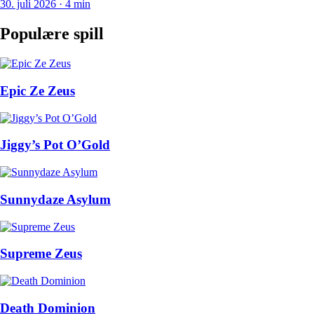
30. juli 2026 · 4 min
Populære spill
Epic Ze Zeus
Jiggy’s Pot O’Gold
Sunnydaze Asylum
Supreme Zeus
Death Dominion