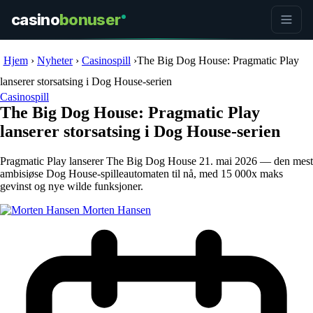
casino
bonuser
Hjem
›
Nyheter
›
Casinospill
›
The Big Dog House: Pragmatic Play
lanserer storsatsing i Dog House-serien
Casinospill
The Big Dog House: Pragmatic Play
lanserer storsatsing i Dog House-serien
Pragmatic Play lanserer The Big Dog House 21. mai 2026 — den mest
ambisiøse Dog House-spilleautomaten til nå, med 15 000x maks
gevinst og nye wilde funksjoner.
Morten Hansen