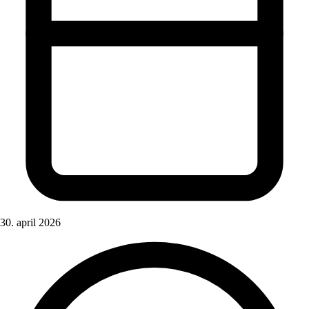
30. april 2026