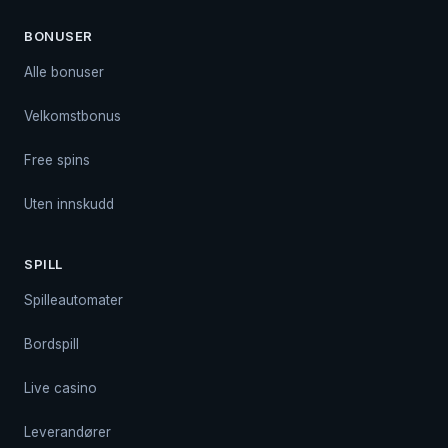
BONUSER
Alle bonuser
Velkomstbonus
Free spins
Uten innskudd
SPILL
Spilleautomater
Bordspill
Live casino
Leverandører