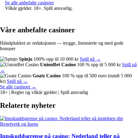
Se alle anbefalte casinoer
Vilkår gjelder. 18+. Spill ansvarlig.
Våre anbefalte casinoer
Håndplukket av redaksjonen — trygge, lisensierte og med gode
bonuser
Spinjo
100% opp til 10 000 kr
Spill nå →
UnionBet Casino
100 % opp til 5 000 kr
Spill nå
→
Goatz Casino
100 % opp til 500 euro (rundt 5 000
kr)
Spill nå →
Se alle casinoer →
18+ | Regler og vilkår gjelder | Spill ansvarlig
Relaterte nyheter
Regelverk og lisens
Innskuddsgrense på casino: Nederland teller nå