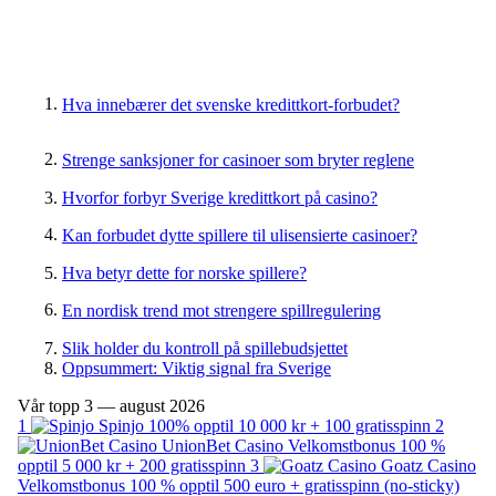
Hva innebærer det svenske kredittkort-forbudet?
Strenge sanksjoner for casinoer som bryter reglene
Hvorfor forbyr Sverige kredittkort på casino?
Kan forbudet dytte spillere til ulisensierte casinoer?
Hva betyr dette for norske spillere?
En nordisk trend mot strengere spillregulering
Slik holder du kontroll på spillebudsjettet
Oppsummert: Viktig signal fra Sverige
Vår topp 3 — august 2026
1
Spinjo
100% opptil 10 000 kr + 100 gratisspinn
2
UnionBet Casino
Velkomstbonus 100 %
opptil 5 000 kr + 200 gratisspinn
3
Goatz Casino
Velkomstbonus 100 % opptil 500 euro + gratisspinn (no-sticky)