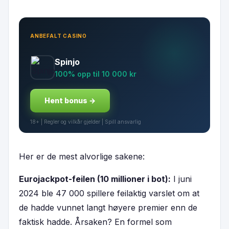
ANBEFALT CASINO
Spinjo
100% opp til 10 000 kr
Hent bonus →
18+ | Regler og vilkår gjelder | Spill ansvarlig
Her er de mest alvorlige sakene:
Eurojackpot-feilen (10 millioner i bot):
I juni
2024 ble 47 000 spillere feilaktig varslet om at
de hadde vunnet langt høyere premier enn de
faktisk hadde. Årsaken? En formel som