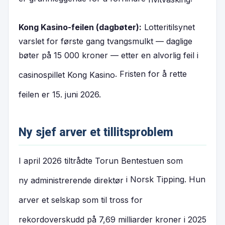
Kong Kasino-feilen (dagbøter):
Lotteritilsynet
varslet for første gang tvangsmulkt — daglige
bøter på 15 000 kroner — etter en alvorlig feil i
. Fristen for å rette
casinospillet Kong Kasino
feilen er 15. juni 2026.
Ny sjef arver et tillitsproblem
I april 2026 tiltrådte Torun Bentestuen som
i Norsk Tipping. Hun
ny administrerende direktør
arver et selskap som til tross for
rekordoverskudd på 7,69 milliarder kroner i 2025