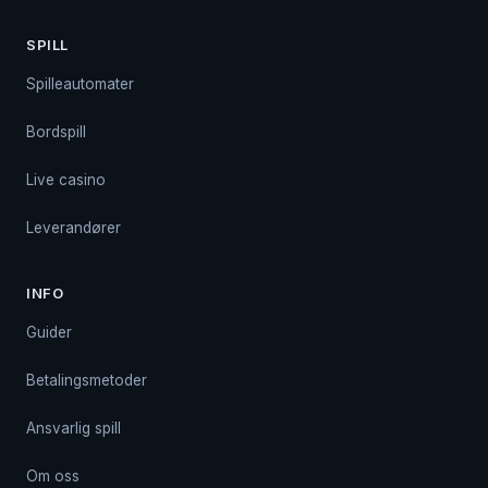
SPILL
Spilleautomater
Bordspill
Live casino
Leverandører
INFO
Guider
Betalingsmetoder
Ansvarlig spill
Om oss