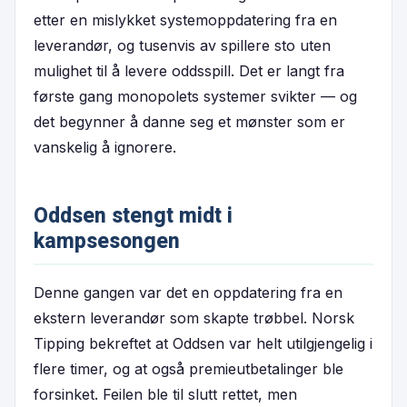
etter en mislykket systemoppdatering fra en
leverandør, og tusenvis av spillere sto uten
mulighet til å levere oddsspill. Det er langt fra
første gang monopolets systemer svikter — og
det begynner å danne seg et mønster som er
vanskelig å ignorere.
Oddsen stengt midt i
kampsesongen
Denne gangen var det en oppdatering fra en
ekstern leverandør som skapte trøbbel. Norsk
Tipping bekreftet at Oddsen var helt utilgjengelig i
flere timer, og at også premieutbetalinger ble
forsinket. Feilen ble til slutt rettet, men