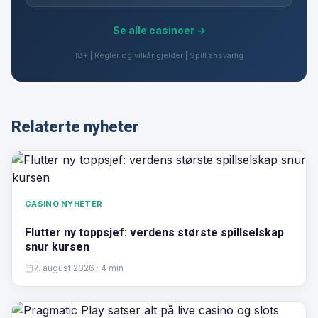
Se alle casinoer →
18+ | Regler og vilkår gjelder | Spill ansvarlig
Relaterte nyheter
CASINO NYHETER
Flutter ny toppsjef: verdens største spillselskap
snur kursen
7. august 2026 · 4 min