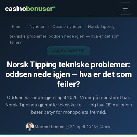
casino
bonuser
Hjem
›
Nyheter
›
Casino nyheter
›
Norsk Tipping
tekniske problemer: oddsen nede igjen — hva er det som
feiler?
CASINO NYHETER
Norsk Tipping tekniske problemer:
oddsen nede igjen — hva er det som
feiler?
Oddsen var nede igjen i april 2026. Vi ser på mønsteret bak
Norsk Tippings gjentatte tekniske feil — og hva 119 millioner i
bøter betyr for monopolets fremtid.
Morten Hansen
22. april 2026
4 min