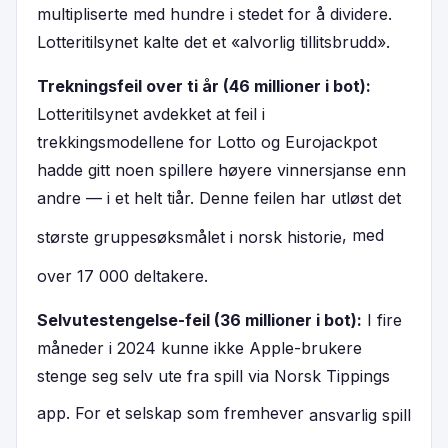
multipliserte med hundre i stedet for å dividere.
Lotteritilsynet kalte det et «alvorlig tillitsbrudd».
Trekningsfeil over ti år (46 millioner i bot):
Lotteritilsynet avdekket at feil i
trekkingsmodellene for Lotto og Eurojackpot
hadde gitt noen spillere høyere vinnersjanse enn
andre — i et helt tiår. Denne feilen har utløst det
, med
største gruppesøksmålet i norsk historie
over 17 000 deltakere.
Selvutestengelse-feil (36 millioner i bot):
I fire
måneder i 2024 kunne ikke Apple-brukere
stenge seg selv ute fra spill via Norsk Tippings
app. For et selskap som fremhever
ansvarlig spill