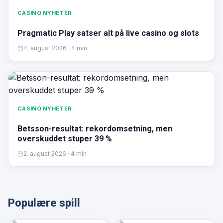
CASINO NYHETER
Pragmatic Play satser alt på live casino og slots
4. august 2026 · 4 min
CASINO NYHETER
Betsson-resultat: rekordomsetning, men
overskuddet stuper 39 %
2. august 2026 · 4 min
Populære spill