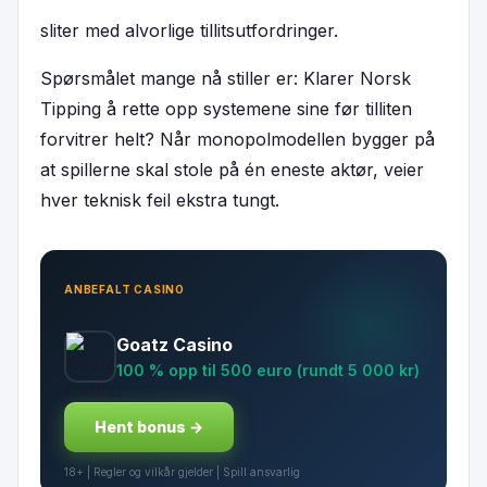
sliter med alvorlige tillitsutfordringer.
Spørsmålet mange nå stiller er: Klarer Norsk
Tipping å rette opp systemene sine før tilliten
forvitrer helt? Når monopolmodellen bygger på
at spillerne skal stole på én eneste aktør, veier
hver teknisk feil ekstra tungt.
ANBEFALT CASINO
Goatz Casino
100 % opp til 500 euro (rundt 5 000 kr)
Hent bonus →
18+ | Regler og vilkår gjelder | Spill ansvarlig