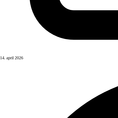
14. april 2026