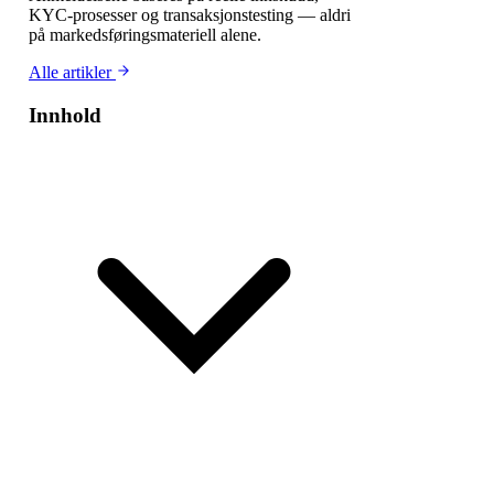
KYC-prosesser og transaksjonstesting — aldri
på markedsføringsmateriell alene.
Alle artikler
Innhold