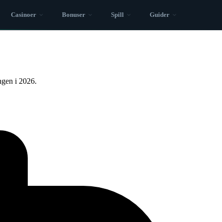
Casinoer
Bonuser
Spill
Guider
ngen i 2026.