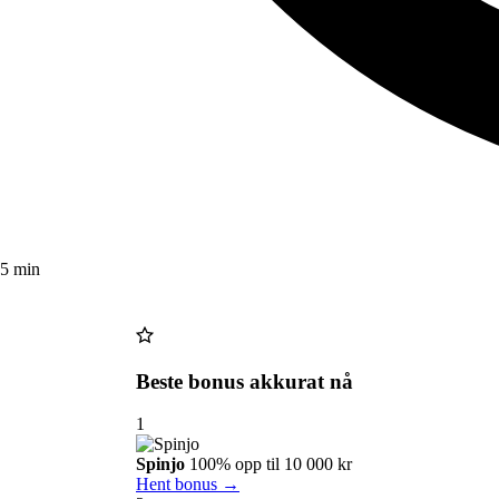
5 min
Beste bonus akkurat nå
1
Spinjo
100% opp til 10 000 kr
Hent bonus →