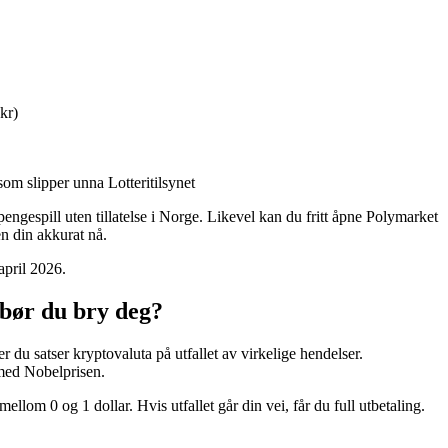
kr)
 pengespill uten tillatelse i Norge. Likevel kan du fritt åpne Polymarket
n din akkurat nå.
april 2026.
bør du bry deg?
r du satser kryptovaluta på utfallet av virkelige hendelser.
 med Nobelprisen.
llom 0 og 1 dollar. Hvis utfallet går din vei, får du full utbetaling.