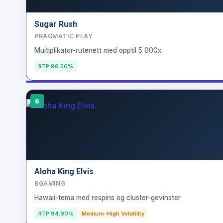
Sugar Rush
PRAGMATIC PLAY
Multiplikator-rutenett med opptil 5 000x
RTP 96.50%
6
Aloha King Elvis
BGAMING
Hawaii-tema med respins og cluster-gevinster
RTP 94.90%
Medium-High Volatility