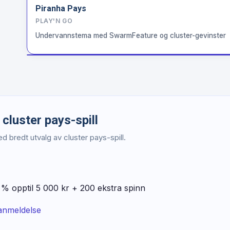
Piranha Pays
PLAY'N GO
Undervannstema med SwarmFeature og cluster-gevinster
cluster pays-spill
 bredt utvalg av cluster pays-spill.
% opptil 5 000 kr + 200 ekstra spinn
anmeldelse