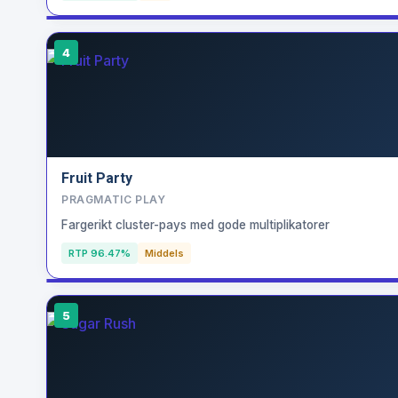
4
Fruit Party
PRAGMATIC PLAY
Fargerikt cluster-pays med gode multiplikatorer
RTP 96.47%
Middels
5