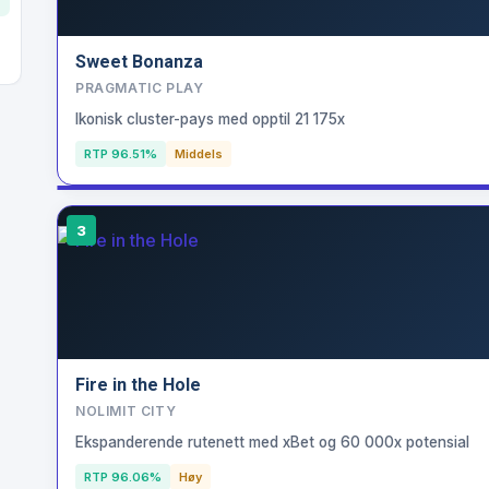
Sweet Bonanza
PRAGMATIC PLAY
Ikonisk cluster-pays med opptil 21 175x
RTP 96.51%
Middels
3
Fire in the Hole
NOLIMIT CITY
Ekspanderende rutenett med xBet og 60 000x potensial
RTP 96.06%
Høy