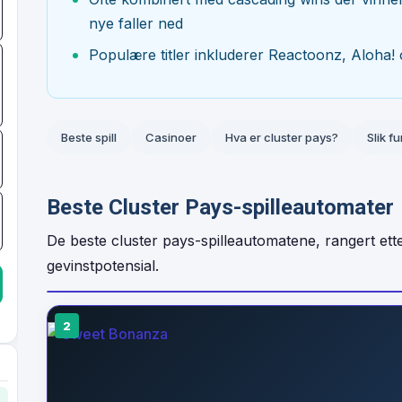
nye faller ned
Populære titler inkluderer Reactoonz, Aloha
Beste spill
Casinoer
Hva er cluster pays?
Slik f
Beste Cluster Pays-spilleautomater
De beste cluster pays-spilleautomatene, rangert ette
gevinstpotensial.
2