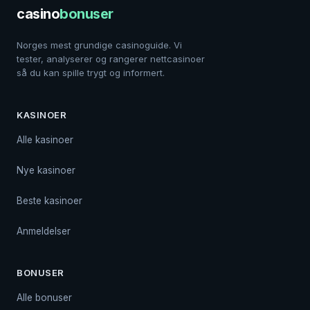
casino
bonuser
Norges mest grundige casinoguide. Vi
tester, analyserer og rangerer nettcasinoer
så du kan spille trygt og informert.
KASINOER
Alle kasinoer
Nye kasinoer
Beste kasinoer
Anmeldelser
BONUSER
Alle bonuser