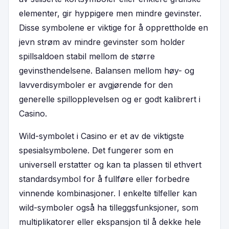
elementer, gir hyppigere men mindre gevinster.
Disse symbolene er viktige for å opprettholde en
jevn strøm av mindre gevinster som holder
spillsaldoen stabil mellom de større
gevinsthendelsene. Balansen mellom høy- og
lavverdisymboler er avgjørende for den
generelle spillopplevelsen og er godt kalibrert i
Casino.
Wild-symbolet i Casino er et av de viktigste
spesialsymbolene. Det fungerer som en
universell erstatter og kan ta plassen til ethvert
standardsymbol for å fullføre eller forbedre
vinnende kombinasjoner. I enkelte tilfeller kan
wild-symboler også ha tilleggsfunksjoner, som
multiplikatorer eller ekspansjon til å dekke hele