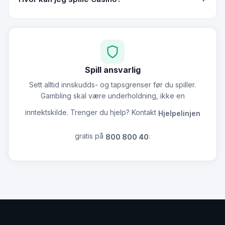
casinoer som tilbyr demo-modus.
Du kan spille Casino hos blant annet UnionBet Casino,
Goatz Casino, Regal Rush. Alle er lisensierte casinoer
som tilbyr spill fra .
Spill ansvarlig
Sett alltid innskudds- og tapsgrenser før du spiller.
Gambling skal være underholdning, ikke en
inntektskilde. Trenger du hjelp? Kontakt
Hjelpelinjen
gratis på
.
800 800 40