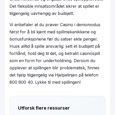
Det fleksible innsatsområdet sikrer at spillet er
tilgjengelig uavhengig av budsjett.
Vi anbefaler at du prøver Casino i demomodus
først for å bli kjent med spillmekanikkene og
bonusfunksjonene før du satser ekte penger.
Husk alltid å spille ansvarlig: sett et budsjett på
forhånd, hold deg til det, og betrakt casinospill
som en form for underholdning. Dersom du
opplever at spillingen blir problematisk, finnes
det hjelp tilgjengelig via Hjelpelinjen på telefon
800 800 40. Lykke til med spillingen!
Utforsk flere ressurser