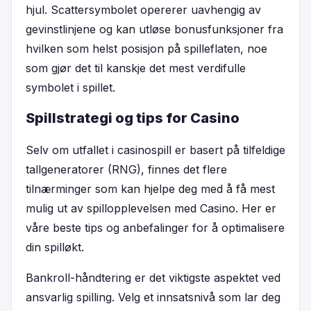
hjul. Scattersymbolet opererer uavhengig av
gevinstlinjene og kan utløse bonusfunksjoner fra
hvilken som helst posisjon på spilleflaten, noe
som gjør det til kanskje det mest verdifulle
symbolet i spillet.
Spillstrategi og tips for Casino
Selv om utfallet i casinospill er basert på tilfeldige
tallgeneratorer (RNG), finnes det flere
tilnærminger som kan hjelpe deg med å få mest
mulig ut av spillopplevelsen med Casino. Her er
våre beste tips og anbefalinger for å optimalisere
din spilløkt.
Bankroll-håndtering er det viktigste aspektet ved
ansvarlig spilling. Velg et innsatsnivå som lar deg