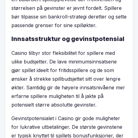
størrelsen på gevinster er jevnt fordelt. Spillere
bør tilpasse sin bankroll-strategi deretter og sette
passende grenser for sine spilløkter.
Innsatsstruktur og gevinstpotensial
Casino tilbyr stor fleksibilitet for spillere med
ulike budsjetter. De lave minimumsinnsatsene
gjør spillet ideelt for fritidsspillere og de som
ønsker å strekke spillbudsjettet sitt over lengre
økter. Samtidig gir de høyere innsatsnivåene mer
erfarne spillere muligheten til å jakte på
potensielt større absolutte gevinster.
Gevinstpotensialet i Casino gir gode muligheter
for lukrative utbetalinger. De største gevinstene
er typisk knyttet til spillets bonusfunksjoner, der