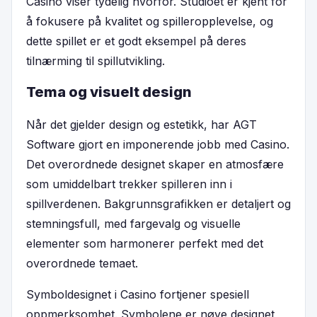
Casino viser tydelig hvorfor. Studioet er kjent for
å fokusere på kvalitet og spilleropplevelse, og
dette spillet er et godt eksempel på deres
tilnærming til spillutvikling.
Tema og visuelt design
Når det gjelder design og estetikk, har AGT
Software gjort en imponerende jobb med Casino.
Det overordnede designet skaper en atmosfære
som umiddelbart trekker spilleren inn i
spillverdenen. Bakgrunnsgrafikken er detaljert og
stemningsfull, med fargevalg og visuelle
elementer som harmonerer perfekt med det
overordnede temaet.
Symboldesignet i Casino fortjener spesiell
oppmerksomhet. Symbolene er nøye designet