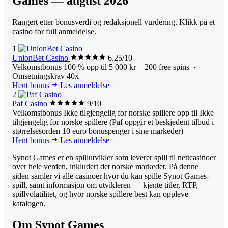
Games — august 2026
Rangert etter bonusverdi og redaksjonell vurdering. Klikk på et
casino for full anmeldelse.
1
UnionBet Casino
6.25/10
Velkomstbonus
100 % opp til 5 000 kr
+ 200 free spins ·
Omsetningskrav 40x
Hent bonus
Les anmeldelse
2
Paf Casino
9/10
Velkomstbonus
Ikke tilgjengelig for norske spillere opp til Ikke
tilgjengelig for norske spillere (Paf oppgir et beskjedent tilbud i
størrelsesorden 10 euro bonuspenger i sine markeder)
Hent bonus
Les anmeldelse
Synot Games er en spillutvikler som leverer spill til nettcasinoer
over hele verden, inkludert det norske markedet. På denne
siden samler vi alle casinoer hvor du kan spille Synot Games-
spill, samt informasjon om utvikleren — kjente titler, RTP,
spillvolatilitet, og hvor norske spillere best kan oppleve
katalogen.
Om Synot Games