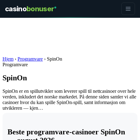
casino
bonuser
Hjem
›
Programvare
›
SpinOn
Programvare
SpinOn
SpinOn er en spillutvikler som leverer spill til nettcasinoer over hele
verden, inkludert det norske markedet. På denne siden samler vi alle
casinoer hvor du kan spille SpinOn-spill, samt informasjon om
utvikleren — kjen…
6 casinoer
Beste programvare-casinoer SpinOn