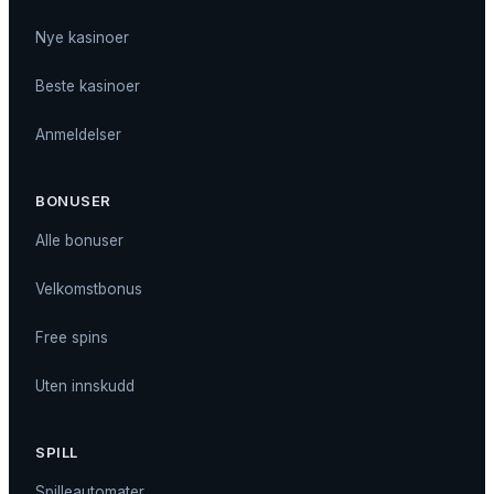
Nye kasinoer
Beste kasinoer
Anmeldelser
BONUSER
Alle bonuser
Velkomstbonus
Free spins
Uten innskudd
SPILL
Spilleautomater