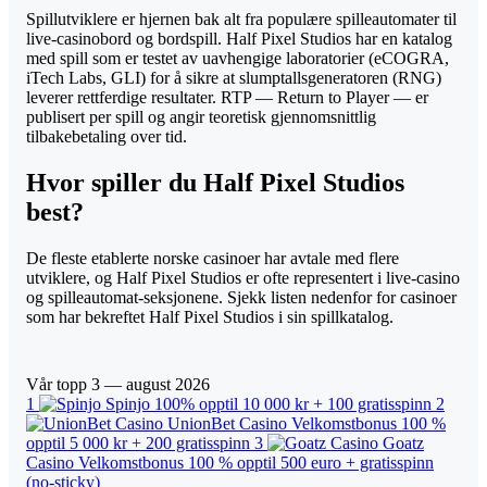
Spillutviklere er hjernen bak alt fra populære spilleautomater til
live-casinobord og bordspill. Half Pixel Studios har en katalog
med spill som er testet av uavhengige laboratorier (eCOGRA,
iTech Labs, GLI) for å sikre at slumptallsgeneratoren (RNG)
leverer rettferdige resultater. RTP — Return to Player — er
publisert per spill og angir teoretisk gjennomsnittlig
tilbakebetaling over tid.
Hvor spiller du Half Pixel Studios
best?
De fleste etablerte norske casinoer har avtale med flere
utviklere, og Half Pixel Studios er ofte representert i live-casino
og spilleautomat-seksjonene. Sjekk listen nedenfor for casinoer
som har bekreftet Half Pixel Studios i sin spillkatalog.
Vår topp 3 — august 2026
1
Spinjo
100% opptil 10 000 kr + 100 gratisspinn
2
UnionBet Casino
Velkomstbonus 100 %
opptil 5 000 kr + 200 gratisspinn
3
Goatz
Casino
Velkomstbonus 100 % opptil 500 euro + gratisspinn
(no-sticky)