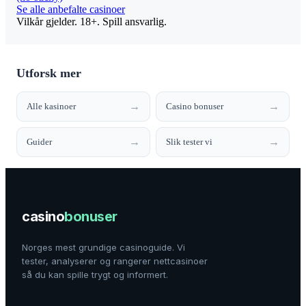
Se alle anbefalte casinoer
Vilkår gjelder. 18+. Spill ansvarlig.
Utforsk mer
→
→
Alle kasinoer
Casino bonuser
→
→
Guider
Slik tester vi
casino
bonuser
Norges mest grundige casinoguide. Vi
tester, analyserer og rangerer nettcasinoer
så du kan spille trygt og informert.