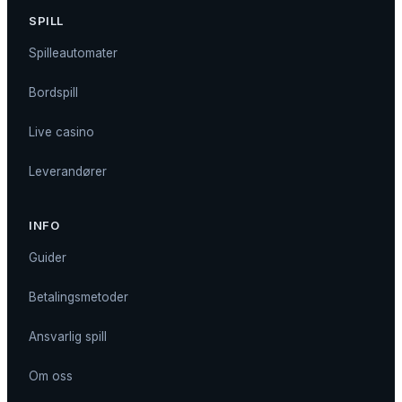
SPILL
Spilleautomater
Bordspill
Live casino
Leverandører
INFO
Guider
Betalingsmetoder
Ansvarlig spill
Om oss