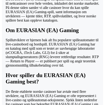
til nettcasinoer over hele verden, inkludert det norske markedet.
På denne siden samler vi alle casinoer hvor du kan spille
EURASIAN (EA) Gaming-spill, samt informasjon om
utvikleren — kjente titler, RTP, spillvolatilitet, og hvor norske
spillere best kan oppleve katalogen.
Om EURASIAN (EA) Gaming
Spillutviklere er hjernen bak alt fra populære spilleautomater til
live-casinobord og bordspill. EURASIAN (EA) Gaming har
en katalog med spill som er testet av uavhengige laboratorier
(eCOGRA, iTech Labs, GLI) for å sikre at
slumptallsgeneratoren (RNG) leverer rettferdige resultater. RTP
— Return to Player — er publisert per spill og angir teoretisk
gjennomsnittlig tilbakebetaling over tid.
Hvor spiller du EURASIAN (EA)
Gaming best?
De fleste etablerte norske casinoer har avtale med flere
utviklere, og EURASIAN (EA) Gaming er ofte representert i
live-casino og spilleautomat-seksjonene. Sjekk listen nedenfor
for casinoer som har bekreftet EURASIAN (EA) Gaming i sin