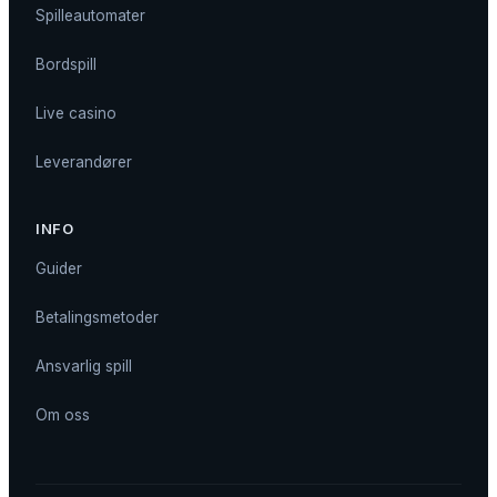
Spilleautomater
Bordspill
Live casino
Leverandører
INFO
Guider
Betalingsmetoder
Ansvarlig spill
Om oss