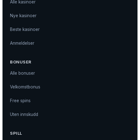
Alle kasinoer
Nye kasinoer
Beste kasinoer
Anmeldelser
BONUSER
Alle bonuser
Velkomstbonus
Free spins
Uten innskudd
SPILL