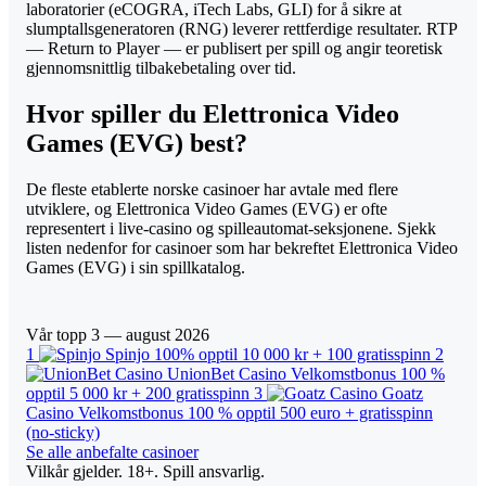
laboratorier (eCOGRA, iTech Labs, GLI) for å sikre at
slumptallsgeneratoren (RNG) leverer rettferdige resultater. RTP
— Return to Player — er publisert per spill og angir teoretisk
gjennomsnittlig tilbakebetaling over tid.
Hvor spiller du Elettronica Video
Games (EVG) best?
De fleste etablerte norske casinoer har avtale med flere
utviklere, og Elettronica Video Games (EVG) er ofte
representert i live-casino og spilleautomat-seksjonene. Sjekk
listen nedenfor for casinoer som har bekreftet Elettronica Video
Games (EVG) i sin spillkatalog.
Vår topp 3 — august 2026
1
Spinjo
100% opptil 10 000 kr + 100 gratisspinn
2
UnionBet Casino
Velkomstbonus 100 %
opptil 5 000 kr + 200 gratisspinn
3
Goatz
Casino
Velkomstbonus 100 % opptil 500 euro + gratisspinn
(no-sticky)
Se alle anbefalte casinoer
Vilkår gjelder. 18+. Spill ansvarlig.