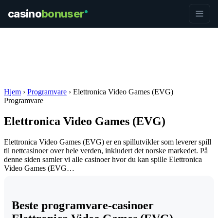
casino
bonuser
Hjem
›
Programvare
›
Elettronica Video Games (EVG)
Programvare
Elettronica Video Games (EVG)
Elettronica Video Games (EVG) er en spillutvikler som leverer spill
til nettcasinoer over hele verden, inkludert det norske markedet. På
denne siden samler vi alle casinoer hvor du kan spille Elettronica
Video Games (EVG…
1 casino
Beste programvare-casinoer