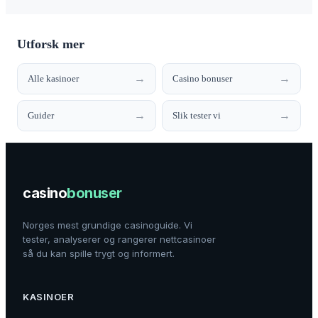
Utforsk mer
→
→
Alle kasinoer
Casino bonuser
→
→
Guider
Slik tester vi
casino
bonuser
Norges mest grundige casinoguide. Vi
tester, analyserer og rangerer nettcasinoer
så du kan spille trygt og informert.
KASINOER