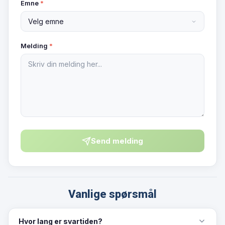
Emne
*
Melding
*
Send melding
Vanlige spørsmål
Hvor lang er svartiden?