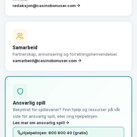
redaksjon@casinobonuser.com
Samarbeid
Partnerskap, annonsering og forretningshenvendelser.
samarbeid@casinobonuser.com
Ansvarlig spill
Bekymret for spillevaner? Finn hjelp og ressurser på vår
side for ansvarlig spill, eller ring Hjelpelinjen.
Les mer om ansvarlig spill
Hjelpelinjen: 800 800 40 (gratis)