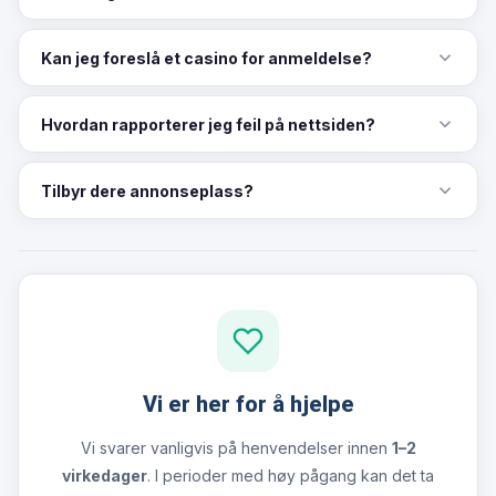
Vi svarer vanligvis innen 1–2 virkedager.
Kan jeg foreslå et casino for anmeldelse?
Ja! Send oss en e-post med casinoets navn og
Hvordan rapporterer jeg feil på nettsiden?
nettadresse.
Send en e-post til
redaksjon@casinobonuser.com
Tilbyr dere annonseplass?
med en beskrivelse av feilen.
Kontakt
samarbeid@casinobonuser.com
for
informasjon om samarbeidsmuligheter.
Vi er her for å hjelpe
Vi svarer vanligvis på henvendelser innen
1–2
virkedager
. I perioder med høy pågang kan det ta