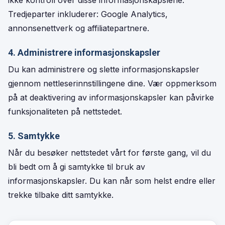
ikke kontroll over disse informasjonskapslene.
Tredjeparter inkluderer: Google Analytics,
annonsenettverk og affiliatepartnere.
4. Administrere informasjonskapsler
Du kan administrere og slette informasjonskapsler
gjennom nettleserinnstillingene dine. Vær oppmerksom
på at deaktivering av informasjonskapsler kan påvirke
funksjonaliteten på nettstedet.
5. Samtykke
Når du besøker nettstedet vårt for første gang, vil du
bli bedt om å gi samtykke til bruk av
informasjonskapsler. Du kan når som helst endre eller
trekke tilbake ditt samtykke.