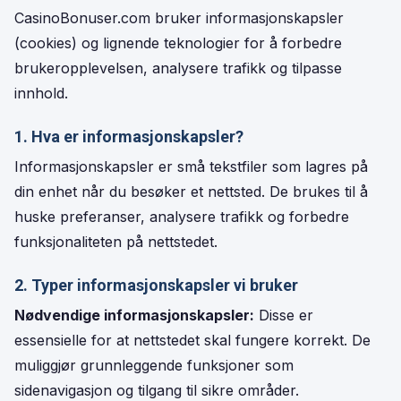
CasinoBonuser.com bruker informasjonskapsler
(cookies) og lignende teknologier for å forbedre
brukeropplevelsen, analysere trafikk og tilpasse
innhold.
1. Hva er informasjonskapsler?
Informasjonskapsler er små tekstfiler som lagres på
din enhet når du besøker et nettsted. De brukes til å
huske preferanser, analysere trafikk og forbedre
funksjonaliteten på nettstedet.
2. Typer informasjonskapsler vi bruker
Nødvendige informasjonskapsler:
Disse er
essensielle for at nettstedet skal fungere korrekt. De
muliggjør grunnleggende funksjoner som
sidenavigasjon og tilgang til sikre områder.