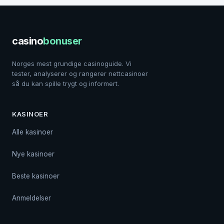
casino
bonuser
Norges mest grundige casinoguide. Vi
tester, analyserer og rangerer nettcasinoer
så du kan spille trygt og informert.
KASINOER
Alle kasinoer
Nye kasinoer
Beste kasinoer
Anmeldelser