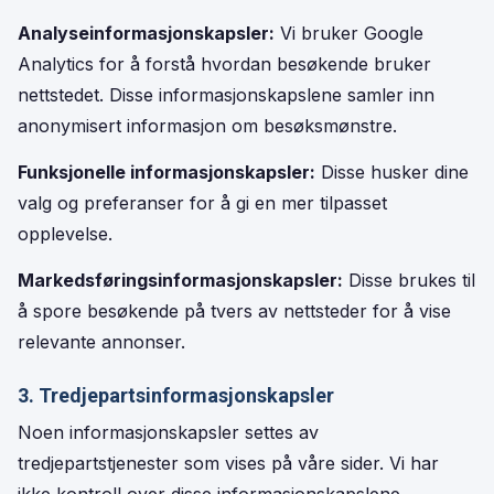
Analyseinformasjonskapsler:
Vi bruker Google
Analytics for å forstå hvordan besøkende bruker
nettstedet. Disse informasjonskapslene samler inn
anonymisert informasjon om besøksmønstre.
Funksjonelle informasjonskapsler:
Disse husker dine
valg og preferanser for å gi en mer tilpasset
opplevelse.
Markedsføringsinformasjonskapsler:
Disse brukes til
å spore besøkende på tvers av nettsteder for å vise
relevante annonser.
3. Tredjepartsinformasjonskapsler
Noen informasjonskapsler settes av
tredjepartstjenester som vises på våre sider. Vi har