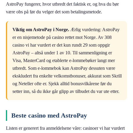
AstroPay fungerer, hvor utbredt det faktisk er, og hva du bør
være obs på før du velger det som betalingsmetode.
Viktig om AstroPay i Norge.
Ærlig vurdering: AstroPay
er en nisjemetode på casino rettet mot Norge. Av 308
casino vi har vurdert er det kun rundt 29 som oppgir
AstroPay – altså under 1 av 10. Til sammenligning er
Visa, MasterCard og etablerte e-lommebøker langt mer
utbredt. Som e-lommebok kan AstroPay dessuten være
ekskludert fra enkelte velkomstbonuser, akkurat som Skrill
og Neteller ofte er. Sjekk alltid bonusvilkårene før du
setter inn, så du ikke går glipp av tilbudet du var ute etter.
Beste casino med AstroPay
Listen er generert fra anmeldelsene våre: casinoer vi har vurdert