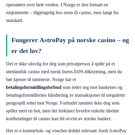
operatører over hele verden. I Norge er den fortsatt en
nisjemetode – tilgjengelig hos noen få casino, men langt fra
standard.
Fungerer AstroPay på norske casino – og
er det lov?
Det er ikke ulovlig for deg som privatperson å spille på et
utenlandsk casino med norsk lisens-EØS-tilknytning, men du
bør kjenne til rammene. Norge har et
betalingsformidlingsforbud
som retter seg mot bankenes og
betalingsformidlernes håndtering av transaksjoner til uregulerte
pengespill rettet mot Norge. Forbudet rammer ikke deg som
spiller med en bot, men det forklarer hvorfor enkelte direkte
kortbetalinger til casino kan bli avvist av norske banker.
Her er e-lommebok- og voucher-leddet relevant: fordi AstroPay