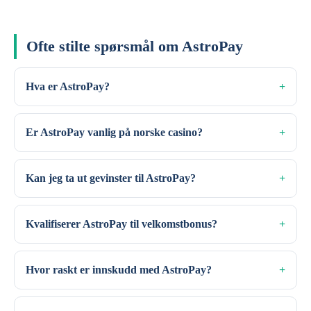
Ofte stilte spørsmål om AstroPay
Hva er AstroPay?
Er AstroPay vanlig på norske casino?
Kan jeg ta ut gevinster til AstroPay?
Kvalifiserer AstroPay til velkomstbonus?
Hvor raskt er innskudd med AstroPay?