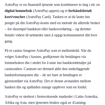
AstroPay er en finansiell tjeneste som kombinerer to ting i ett: en
digital lommebok
(AstroPay-appen) og et
forhåndsbetalt
kort/voucher
(AstroPay Card). Tanken er at du laster inn
penger på din AstroPay-konto med en metode du allerede bruker
– for eksempel bankkort eller bankoverføring – og deretter
betaler videre til nettsteder uten å oppgi kortnummeret ditt hver
gang.
På et casino fungerer AstroPay som et mellomledd. Når du
velger AstroPay i kassen, godkjenner du betalingen via
lommeboken din i stedet for å taste inn bankkortdetaljer på
casinosiden. Casinoet ser dermed aldri den underliggende
bankinformasjonen din – de ser bare at betalingen er
gjennomført via AstroPay. Det er denne avstanden mellom
banken din og spillsiden mange opplever som en fordel.
AstroPay er sterkest i fremvoksende markeder i Latin-Amerika,
Afrika og Asia, men tjenesten brukes også av iGaming-