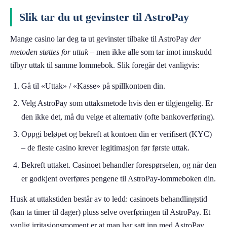
Slik tar du ut gevinster til AstroPay
Mange casino lar deg ta ut gevinster tilbake til AstroPay
der
metoden støttes for uttak
– men ikke alle som tar imot innskudd
tilbyr uttak til samme lommebok. Slik foregår det vanligvis:
Gå til «Uttak» / «Kasse» på spillkontoen din.
Velg AstroPay som uttaksmetode hvis den er tilgjengelig. Er
den ikke det, må du velge et alternativ (ofte bankoverføring).
Oppgi beløpet og bekreft at kontoen din er verifisert (KYC)
– de fleste casino krever legitimasjon før første uttak.
Bekreft uttaket. Casinoet behandler forespørselen, og når den
er godkjent overføres pengene til AstroPay-lommeboken din.
Husk at uttakstiden består av to ledd: casinoets behandlingstid
(kan ta timer til dager) pluss selve overføringen til AstroPay. Et
vanlig irritasjonsmoment er at man har satt inn med AstroPay,