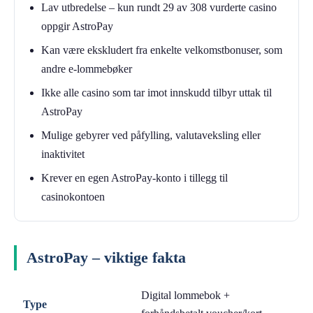
Lav utbredelse – kun rundt 29 av 308 vurderte casino
oppgir AstroPay
Kan være ekskludert fra enkelte velkomstbonuser, som
andre e-lommebøker
Ikke alle casino som tar imot innskudd tilbyr uttak til
AstroPay
Mulige gebyrer ved påfylling, valutaveksling eller
inaktivitet
Krever en egen AstroPay-konto i tillegg til
casinokontoen
AstroPay – viktige fakta
Digital lommebok +
Type