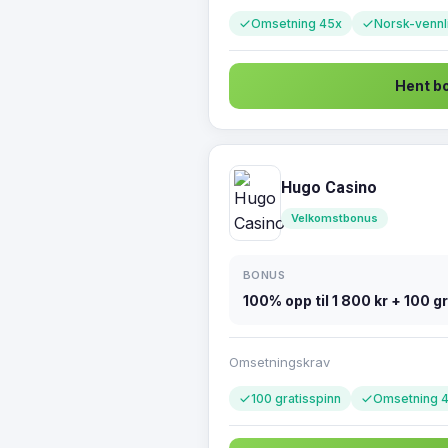
Omsetning 45x
Norsk-vennl
Hent b
Hugo Casino
Velkomstbonus
BONUS
100% opp til 1 800 kr + 100 g
Omsetningskrav
100 gratisspinn
Omsetning 