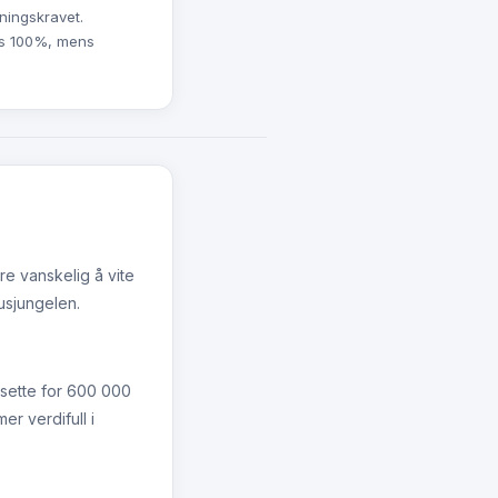
etningskravet.
vis 100%, mens
e vanskelig å vite
usjungelen.
msette for 600 000
r verdifull i