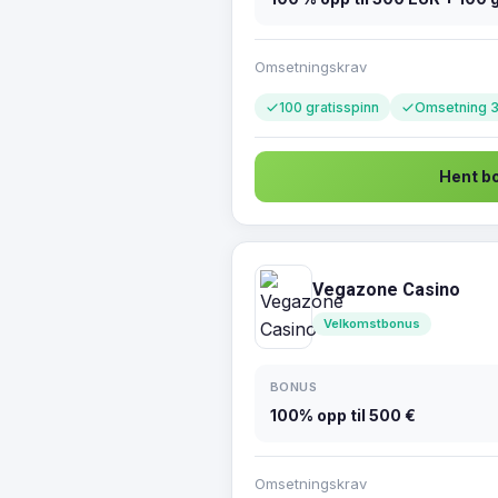
Omsetningskrav
100 gratisspinn
Omsetning 
Hent b
Vegazone Casino
Velkomstbonus
BONUS
100% opp til 500 €
Omsetningskrav