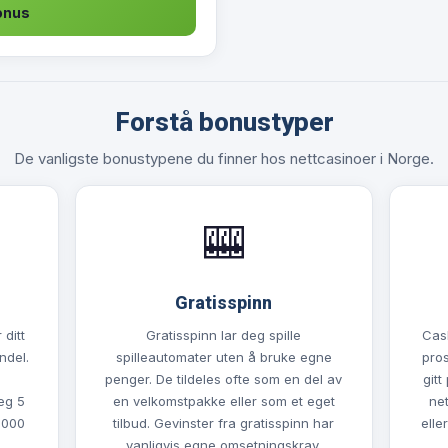
onus
Forstå bonustyper
De vanligste bonustypene du finner hos nettcasinoer i Norge.
🎰
Gratisspinn
ditt
Gratisspinn lar deg spille
Cas
ndel.
spilleautomater uten å bruke egne
pro
penger. De tildeles ofte som en del av
git
eg 5
en velkomstpakke eller som et eget
ne
 000
tilbud. Gevinster fra gratisspinn har
elle
vanligvis egne omsetningskrav.