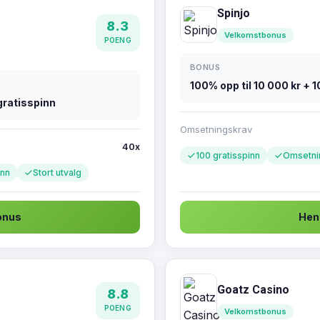
Spinjo
8.3
Velkomstbonus
POENG
BONUS
100% opp til 10 000 kr + 
 gratisspinn
Omsetningskrav
40x
100 gratisspinn
Omsetni
inn
Stort utvalg
onus
Hen
Goatz Casino
8.8
POENG
Velkomstbonus